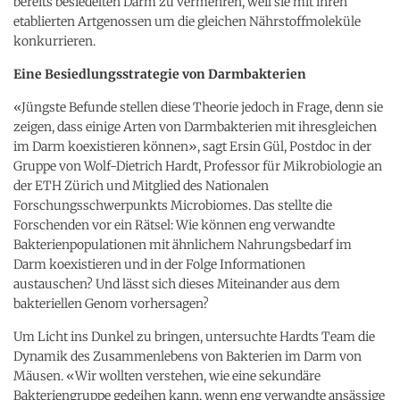
bereits besiedelten Darm zu vermehren, weil sie mit ihren
etablierten Artgenossen um die gleichen Nährstoffmoleküle
konkurrieren.
Eine Besiedlungsstrategie von Darmbakterien
«Jüngste Befunde stellen diese Theorie jedoch in Frage, denn sie
zeigen, dass einige Arten von Darmbakterien mit ihresgleichen
im Darm koexistieren können», sagt Ersin Gül, Postdoc in der
Gruppe von Wolf-​Dietrich Hardt, Professor für Mikrobiologie an
der ETH Zürich und Mitglied des Nationalen
Forschungsschwerpunkts Microbiomes. Das stellte die
Forschenden vor ein Rätsel: Wie können eng verwandte
Bakterienpopulationen mit ähnlichem Nahrungsbedarf im
Darm koexistieren und in der Folge Informationen
austauschen? Und lässt sich dieses Miteinander aus dem
bakteriellen Genom vorhersagen?
Um Licht ins Dunkel zu bringen, untersuchte Hardts Team die
Dynamik des Zusammenlebens von Bakterien im Darm von
Mäusen. «Wir wollten verstehen, wie eine sekundäre
Bakteriengruppe gedeihen kann, wenn eng verwandte ansässige