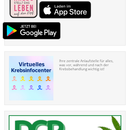
Ihre zentrale Anlaufstelle für alles,
was vor, während und nach der
Krebsbehandlung wichtig ist!