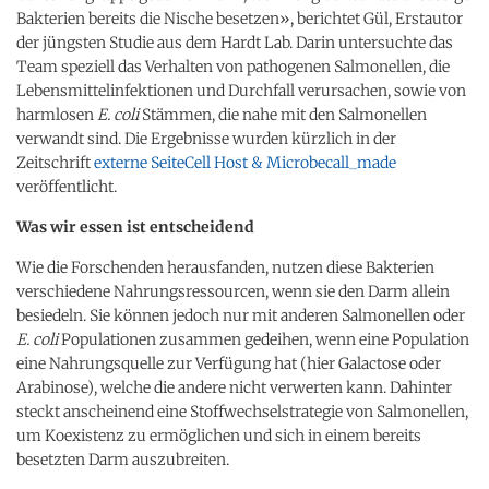
Bakterien bereits die Nische besetzen», berichtet Gül, Erstautor
der jüngsten Studie aus dem Hardt Lab. Darin untersuchte das
Team speziell das Verhalten von pathogenen Salmonellen, die
Lebensmittelinfektionen und Durchfall verursachen, sowie von
harmlosen
E. coli
Stämmen, die nahe mit den Salmonellen
verwandt sind. Die Ergebnisse wurden kürzlich in der
Zeitschrift
externe Seite
Cell Host & Microbe
call_made
veröffentlicht.
Was wir essen ist entscheidend
Wie die Forschenden herausfanden, nutzen diese Bakterien
verschiedene Nahrungsressourcen, wenn sie den Darm allein
besiedeln. Sie können jedoch nur mit anderen Salmonellen oder
E. coli
Populationen zusammen gedeihen, wenn eine Population
eine Nahrungsquelle zur Verfügung hat (hier Galactose oder
Arabinose), welche die andere nicht verwerten kann. Dahinter
steckt anscheinend eine Stoffwechselstrategie von Salmonellen,
um Koexistenz zu ermöglichen und sich in einem bereits
besetzten Darm auszubreiten.