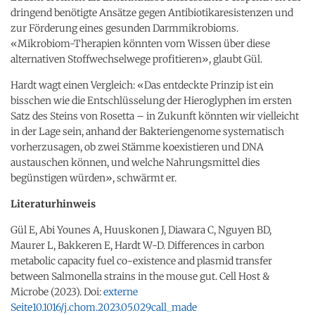
dringend benötigte Ansätze gegen Antibiotikaresistenzen und
zur Förderung eines gesunden Darmmikrobioms.
«Mikrobiom-​Therapien könnten vom Wissen über diese
alternativen Stoffwechselwege profitieren», glaubt Gül.
Hardt wagt einen Vergleich: «Das entdeckte Prinzip ist ein
bisschen wie die Entschlüsselung der Hieroglyphen im ersten
Satz des Steins von Rosetta – in Zukunft könnten wir vielleicht
in der Lage sein, anhand der Bakteriengenome systematisch
vorherzusagen, ob zwei Stämme koexistieren und DNA
austauschen können, und welche Nahrungsmittel dies
begünstigen würden», schwärmt er.
Literaturhinweis
Gül E, Abi Younes A, Huuskonen J, Diawara C, Nguyen BD,
Maurer L, Bakkeren E, Hardt W-D. Differences in carbon
metabolic capacity fuel co-​existence and plasmid transfer
between Salmonella strains in the mouse gut. Cell Host &
Microbe (2023). Doi:
externe
Seite
10.1016/j.chom.2023.05.029
call_made