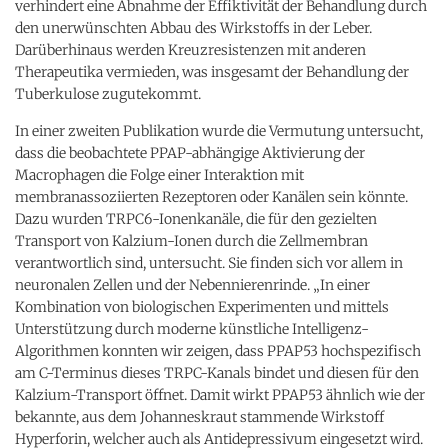
verhindert eine Abnahme der Effiktivität der Behandlung durch
den unerwünschten Abbau des Wirkstoffs in der Leber.
Darüberhinaus werden Kreuzresistenzen mit anderen
Therapeutika vermieden, was insgesamt der Behandlung der
Tuberkulose zugutekommt.
In einer zweiten Publikation wurde die Vermutung untersucht,
dass die beobachtete PPAP-abhängige Aktivierung der
Macrophagen die Folge einer Interaktion mit
membranassoziierten Rezeptoren oder Kanälen sein könnte.
Dazu wurden TRPC6-Ionenkanäle, die für den gezielten
Transport von Kalzium-Ionen durch die Zellmembran
verantwortlich sind, untersucht. Sie finden sich vor allem in
neuronalen Zellen und der Nebennierenrinde. „In einer
Kombination von biologischen Experimenten und mittels
Unterstützung durch moderne künstliche Intelligenz-
Algorithmen konnten wir zeigen, dass PPAP53 hochspezifisch
am C-Terminus dieses TRPC-Kanals bindet und diesen für den
Kalzium-Transport öffnet. Damit wirkt PPAP53 ähnlich wie der
bekannte, aus dem Johanneskraut stammende Wirkstoff
Hyperforin, welcher auch als Antidepressivum eingesetzt wird.