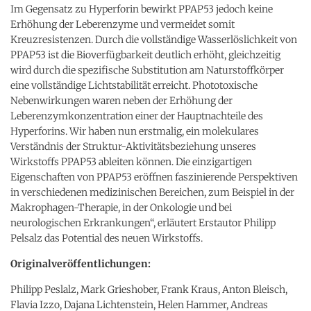
Im Gegensatz zu Hyperforin bewirkt PPAP53 jedoch keine
Erhöhung der Leberenzyme und vermeidet somit
Kreuzresistenzen. Durch die vollständige Wasserlöslichkeit von
PPAP53 ist die Bioverfügbarkeit deutlich erhöht, gleichzeitig
wird durch die spezifische Substitution am Naturstoffkörper
eine vollständige Lichtstabilität erreicht. Phototoxische
Nebenwirkungen waren neben der Erhöhung der
Leberenzymkonzentration einer der Hauptnachteile des
Hyperforins. Wir haben nun erstmalig, ein molekulares
Verständnis der Struktur-Aktivitätsbeziehung unseres
Wirkstoffs PPAP53 ableiten können. Die einzigartigen
Eigenschaften von PPAP53 eröffnen faszinierende Perspektiven
in verschiedenen medizinischen Bereichen, zum Beispiel in der
Makrophagen-Therapie, in der Onkologie und bei
neurologischen Erkrankungen“, erläutert Erstautor Philipp
Pelsalz das Potential des neuen Wirkstoffs.
Originalveröffentlichungen:
Philipp Peslalz, Mark Grieshober, Frank Kraus, Anton Bleisch,
Flavia Izzo, Dajana Lichtenstein, Helen Hammer, Andreas