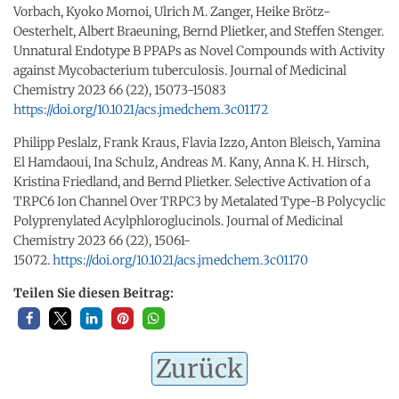
Vorbach, Kyoko Momoi, Ulrich M. Zanger, Heike Brötz-
Oesterhelt, Albert Braeuning, Bernd Plietker, and Steffen Stenger.
Unnatural Endotype B PPAPs as Novel Compounds with Activity
against Mycobacterium tuberculosis. Journal of Medicinal
Chemistry 2023 66 (22), 15073-15083
https://doi.org/10.1021/acs.jmedchem.3c01172
Philipp Peslalz, Frank Kraus, Flavia Izzo, Anton Bleisch, Yamina
El Hamdaoui, Ina Schulz, Andreas M. Kany, Anna K. H. Hirsch,
Kristina Friedland, and Bernd Plietker. Selective Activation of a
TRPC6 Ion Channel Over TRPC3 by Metalated Type-B Polycyclic
Polyprenylated Acylphloroglucinols. Journal of Medicinal
Chemistry 2023 66 (22), 15061-
15072.
https://doi.org/10.1021/acs.jmedchem.3c01170
Teilen Sie diesen Beitrag:
Zurück