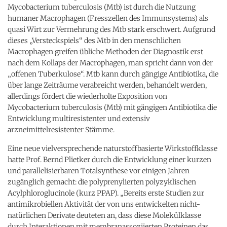
Mycobacterium tuberculosis (Mtb) ist durch die Nutzung
humaner Macrophagen (Fresszellen des Immunsystems) als
quasi Wirt zur Vermehrung des Mtb stark erschwert. Aufgrund
dieses „Versteckspiels“ des Mtb in den menschlichen
Macrophagen greifen übliche Methoden der Diagnostik erst
nach dem Kollaps der Macrophagen, man spricht dann von der
„offenen Tuberkulose“. Mtb kann durch gängige Antibiotika, die
über lange Zeiträume verabreicht werden, behandelt werden,
allerdings fördert die wiederholte Exposition von
Mycobacterium tuberculosis (Mtb) mit gängigen Antibiotika die
Entwicklung multiresistenter und extensiv
arzneimittelresistenter Stämme.
Eine neue vielversprechende naturstoffbasierte Wirkstoffklasse
hatte Prof. Bernd Plietker durch die Entwicklung einer kurzen
und parallelisierbaren Totalsynthese vor einigen Jahren
zugänglich gemacht: die polyprenylierten polyzyklischen
Acylphloroglucinole (kurz PPAP). „Bereits erste Studien zur
antimikrobiellen Aktivität der von uns entwickelten nicht-
natürlichen Derivate deuteten an, dass diese Molekülklasse
durch Interaktionen mit membranassoziierten Proteinen das