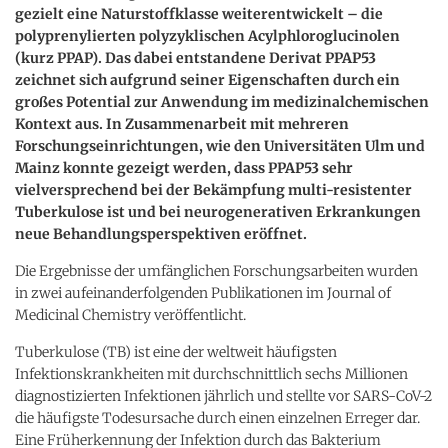
gezielt eine Naturstoffklasse weiterentwickelt – die
polyprenylierten polyzyklischen Acylphloroglucinolen
(kurz PPAP). Das dabei entstandene Derivat PPAP53
zeichnet sich aufgrund seiner Eigenschaften durch ein
großes Potential zur Anwendung im medizinalchemischen
Kontext aus. In Zusammenarbeit mit mehreren
Forschungseinrichtungen, wie den Universitäten Ulm und
Mainz konnte gezeigt werden, dass PPAP53 sehr
vielversprechend bei der Bekämpfung multi-resistenter
Tuberkulose ist und bei neurogenerativen Erkrankungen
neue Behandlungsperspektiven eröffnet.
Die Ergebnisse der umfänglichen Forschungsarbeiten wurden
in zwei aufeinanderfolgenden Publikationen im Journal of
Medicinal Chemistry veröffentlicht.
Tuberkulose (TB) ist eine der weltweit häufigsten
Infektionskrankheiten mit durchschnittlich sechs Millionen
diagnostizierten Infektionen jährlich und stellte vor SARS-CoV-2
die häufigste Todesursache durch einen einzelnen Erreger dar.
Eine Früherkennung der Infektion durch das Bakterium