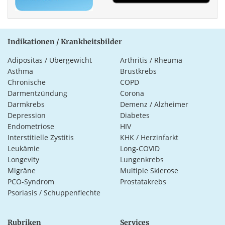
Indikationen / Krankheitsbilder
Adipositas / Übergewicht
Arthritis / Rheuma
Asthma
Brustkrebs
Chronische
COPD
Darmentzündung
Corona
Darmkrebs
Demenz / Alzheimer
Depression
Diabetes
Endometriose
HIV
Interstitielle Zystitis
KHK / Herzinfarkt
Leukämie
Long-COVID
Longevity
Lungenkrebs
Migräne
Multiple Sklerose
PCO-Syndrom
Prostatakrebs
Psoriasis / Schuppenflechte
Rubriken
Services