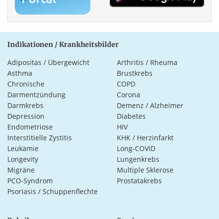
Indikationen / Krankheitsbilder
Adipositas / Übergewicht
Arthritis / Rheuma
Asthma
Brustkrebs
Chronische
COPD
Darmentzündung
Corona
Darmkrebs
Demenz / Alzheimer
Depression
Diabetes
Endometriose
HIV
Interstitielle Zystitis
KHK / Herzinfarkt
Leukämie
Long-COVID
Longevity
Lungenkrebs
Migräne
Multiple Sklerose
PCO-Syndrom
Prostatakrebs
Psoriasis / Schuppenflechte