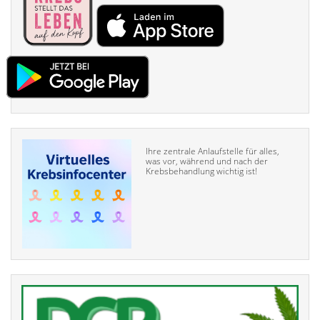
Ihre zentrale Anlaufstelle für alles,
was vor, während und nach der
Krebsbehandlung wichtig ist!