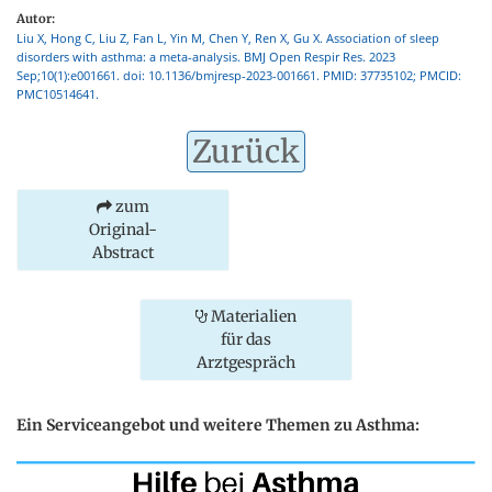
Autor:
Liu X, Hong C, Liu Z, Fan L, Yin M, Chen Y, Ren X, Gu X. Association of sleep
disorders with asthma: a meta-analysis. BMJ Open Respir Res. 2023
Sep;10(1):e001661. doi: 10.1136/bmjresp-2023-001661. PMID: 37735102; PMCID:
PMC10514641.
Zurück
zum
Original-
Abstract
Materialien
für das
Arztgespräch
Ein Serviceangebot und weitere Themen zu Asthma: