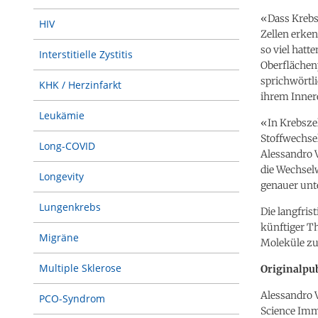
«Dass Krebsz
HIV
Zellen erken
so viel hatt
Interstitielle Zystitis
Oberflächenp
sprichwörtli
KHK / Herzinfarkt
ihrem Innere
Leukämie
«In Krebsze
Stoffwechsel
Long-COVID
Alessandro V
die Wechsel
Longevity
genauer unt
Lungenkrebs
Die langfris
künftiger T
Migräne
Moleküle zu
Multiple Sklerose
Originalpub
Alessandro V
PCO-Syndrom
Science Imm