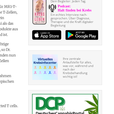
Dein Begleiter. Jeden Tag.
für MR1-T-
e T-Zellen,
Ein echtes Interview nach­
ein
gesprochen. Über Diagnose,
Therapie und die Kraft digitaler
 als das
Begleitung
produkte aus
 ist.
chtige
 so Dr.
henden nun
Ihre zentrale
Zellen
Anlaufstelle für alles,
was vor, während und
nach der
Krebsbehandlung
 Rahmen
wichtig ist!
ypischen
ed T cells.