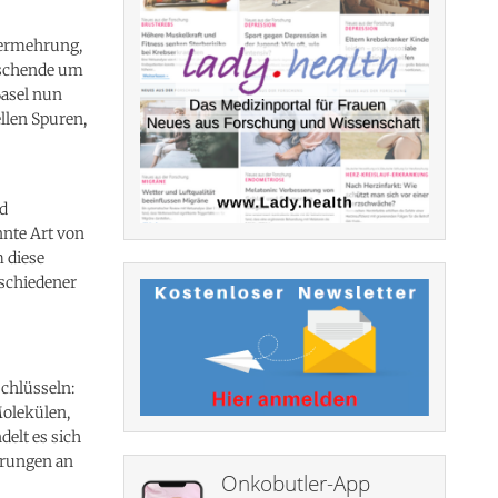
Vermehrung,
orschende um
Basel nun
llen Spuren,
d
nte Art von
 diese
rschiedener
schlüsseln:
Molekülen,
delt es sich
erungen an
Onkobutler-App