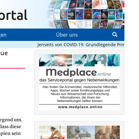
gen
Über uns
Jenseits von COVID-19: Grundlegende Prinzipien, d
eue
n
legend um.
dass diese
pien sein