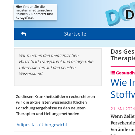
Hier finden Sie die
neusten medizinischen
Studien – übersetzt und
kurzgefasst
Startseite
Das Gesu
Wir machen den medizinischen
Therapi
Fortschritt transparent und bringen alle
Interessierten auf den neusten
Gesundhe
Wissenstand.
Wie 
Stoff
Zu diesen Krankheitsbildern recherchieren
wir die aktuellsten wissenschaftlichen
Forschungs­ergebnisse zu den neusten
21. Mai 2024
Therapien und Heilungsmethoden
Wenn Zelle
Forschende 
Adipositas / Übergewicht
Veränderun