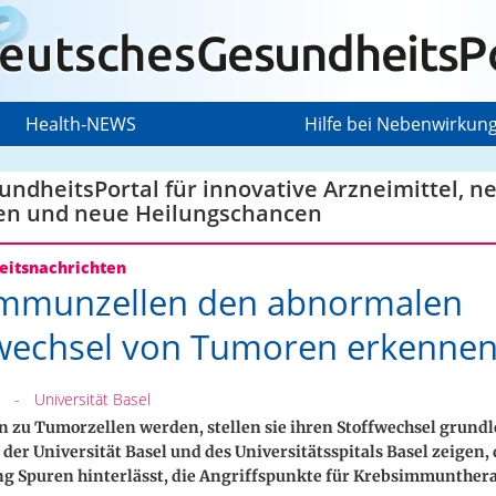
Health-NEWS
Hilfe bei Nebenwirkun
ndheitsPortal für innovative Arzneimittel, n
en und neue Heilungschancen
itsnachrichten
Immunzellen den abnormalen
wechsel von Tumoren erkenne
-
Universität Basel
n zu Tumorzellen werden, stellen sie ihren Stoffwechsel grund
der Universität Basel und des Universitätsspitals Basel zeigen, 
g Spuren hinterlässt, die Angriffspunkte für Krebsimmunthera