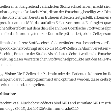
ellen einen tiefgreifend veränderten Stoffwechsel haben, macht sie 
nbar», ergänzt Dr. Lucia Mori, die an der Forschung beteiligt war. Dies
en die Forschenden bereits in früheren Arbeiten festgestellt, erkennen 
rotein namens MR1, das auf allen Zellen vorkommt. Es fungiert quasi
che Silbertablett, auf dem die Zelle an ihrer Oberfläche Stoffwechsel
n für das Immunsystem zur Kontrolle präsentiert, ob die Zelle gesund
llen sind mehrere Stoffwechselpfade verändert, was besonders verdä
produkte hervorbringt und so die MR1-T-Zellen in Alarm versetzen»,
acchini, Erstautor der Studie. Als nächsten Schritt wollen die Forsc
wirkung dieser verräterischen Stoffwechselprodukte mit den MR1-T-
ersuchen.
tige Vision: Die T-Zellen der Patientin oder des Patienten könnten im
herapien darauf umprogrammiert und optimiert werden, diese krebst
 erkennen und anzugreifen.
likation:
acchini et al. Nucleobase adducts bind MR1 and stimulate MR1-restrict
unology (2024), doi: 10.1126/sciimmunol.adn0126