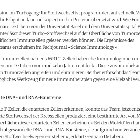
 sind im Turbogang: Ihr Stoffwechsel ist programmiert auf schnelle 
ihr Erbgut andauernd kopiert und in Proteine übersetzt wird. Wie F
nnaro De Libero von der Universität Basel und dem Universitätsspital 
interlässt dieser Turbo-Stoffwechsel auf der Oberfläche von Tumorze
zifischen Immunzellen gelesen werden können. Die Ergebnisse des
eams erscheinen im Fachjournal «Science Immunology».
n Immunzellen namens MR1-T-Zellen haben die Immunologinnen un
 um De Libero vor rund zehn Jahren entdeckt. Diese zuvor unbekan
n Tumorzellen angreifen und eliminieren. Seither erforscht das Team
mögliches Werkzeug für neue Immuntherapien gegen eine Vielzahl ve
te DNA- und RNA-Bausteine
e T-Zellen die entarteten Zellen erkennen, konnte das Team jetzt ent
te Stoffwechsel der Krebszellen produziert eine bestimmte Art von 
berfläche dieser entarteten Zellen erscheinen. «Bei den Molekülen han
 abgewandelte DNA- und RNA-Bausteine, die aufgrund von Veränd
en Stoffwechselwegen entstehen», erklärt Gennaro De Libero.