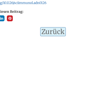
org/10.1126/sciimmunol.adn0126
diesen Beitrag:
Zurück