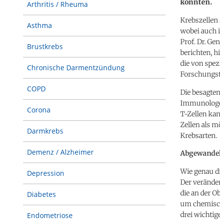
könnten.
Arthritis / Rheuma
Krebszellen
Asthma
wobei auch 
Prof. Dr. Ge
Brustkrebs
berichten, h
die von spe
Chronische Darmentzündung
Forschungst
COPD
Die besagte
Immunologen
Corona
T-Zellen kan
Zellen als 
Darmkrebs
Krebsarten.
Demenz / Alzheimer
Abgewandel
Wie genau di
Depression
Der veränder
die an der O
Diabetes
um chemisch
drei wichtig
Endometriose