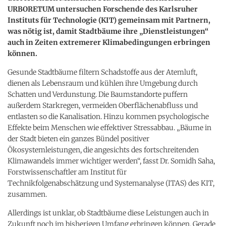
URBORETUM untersuchen Forschende des Karlsruher
Instituts für Technologie (KIT) gemeinsam mit Partnern,
was nötig ist, damit Stadtbäume ihre „Dienstleistungen“
auch in Zeiten extremerer Klimabedingungen erbringen
können.
Gesunde Stadtbäume filtern Schadstoffe aus der Atemluft,
dienen als Lebensraum und kühlen ihre Umgebung durch
Schatten und Verdunstung. Die Baumstandorte puffern
außerdem Starkregen, vermeiden Oberflächenabfluss und
entlasten so die Kanalisation. Hinzu kommen psychologische
Effekte beim Menschen wie effektiver Stressabbau. „Bäume in
der Stadt bieten ein ganzes Bündel positiver
Ökosystemleistungen, die angesichts des fortschreitenden
Klimawandels immer wichtiger werden“, fasst Dr. Somidh Saha,
Forstwissenschaftler am Institut für
Technikfolgenabschätzung und Systemanalyse (ITAS) des KIT,
zusammen.
Allerdings ist unklar, ob Stadtbäume diese Leistungen auch in
Zukunft noch im bisherigen Umfang erbringen können. Gerade