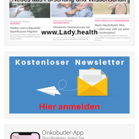
Onkobutler-App
Dein Begleiter. Jeden Tag.