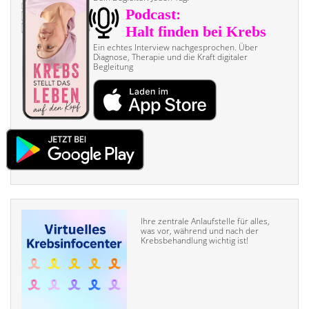
Ein echtes Interview nach­gesprochen. Über
Diagnose, Therapie und die Kraft digitaler
Begleitung
Ihre zentrale Anlaufstelle für alles,
was vor, während und nach der
Krebsbehandlung wichtig ist!