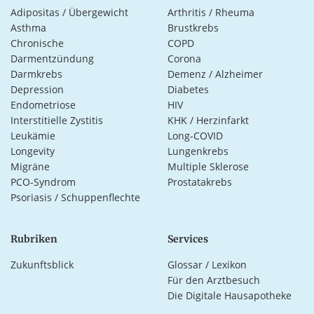
Adipositas / Übergewicht
Arthritis / Rheuma
Asthma
Brustkrebs
Chronische
COPD
Darmentzündung
Corona
Darmkrebs
Demenz / Alzheimer
Depression
Diabetes
Endometriose
HIV
Interstitielle Zystitis
KHK / Herzinfarkt
Leukämie
Long-COVID
Longevity
Lungenkrebs
Migräne
Multiple Sklerose
PCO-Syndrom
Prostatakrebs
Psoriasis / Schuppenflechte
Rubriken
Services
Zukunftsblick
Glossar / Lexikon
Für den Arztbesuch
Die Digitale Hausapotheke