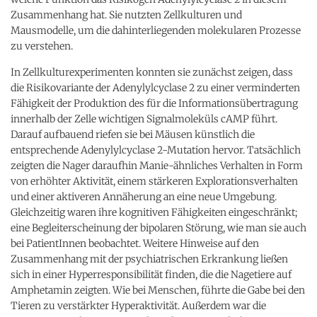
Zusammenhang hat. Sie nutzten Zellkulturen und
Mausmodelle, um die dahinterliegenden molekularen Prozesse
zu verstehen.
In Zellkulturexperimenten konnten sie zunächst zeigen, dass
die Risikovariante der Adenylylcyclase 2 zu einer verminderten
Fähigkeit der Produktion des für die Informationsübertragung
innerhalb der Zelle wichtigen Signalmoleküls cAMP führt.
Darauf aufbauend riefen sie bei Mäusen künstlich die
entsprechende Adenylylcyclase 2-Mutation hervor. Tatsächlich
zeigten die Nager daraufhin Manie-ähnliches Verhalten in Form
von erhöhter Aktivität, einem stärkeren Explorationsverhalten
und einer aktiveren Annäherung an eine neue Umgebung.
Gleichzeitig waren ihre kognitiven Fähigkeiten eingeschränkt;
eine Begleiterscheinung der bipolaren Störung, wie man sie auch
bei PatientInnen beobachtet. Weitere Hinweise auf den
Zusammenhang mit der psychiatrischen Erkrankung ließen
sich in einer Hyperresponsibilität finden, die die Nagetiere auf
Amphetamin zeigten. Wie bei Menschen, führte die Gabe bei den
Tieren zu verstärkter Hyperaktivität. Außerdem war die