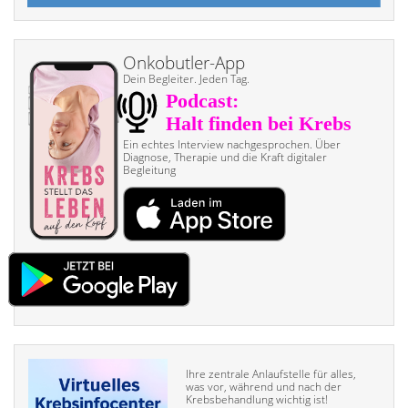
Onkobutler-App
Dein Begleiter. Jeden Tag.
Ein echtes Interview nach­gesprochen. Über
Diagnose, Therapie und die Kraft digitaler
Begleitung
Ihre zentrale Anlaufstelle für alles,
was vor, während und nach der
Krebsbehandlung wichtig ist!