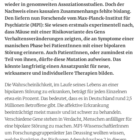
wieder in genomweiten Assoziationsstudien. Doch der
Nachweis eines kausalen Zusammenhangs fehlte bislang.
Den liefern nun Forschende vom Max-Planck-Institut für
Psychiatrie (MPI): Sie wiesen erstmals experimentell nach,
dass Mäuse mit einer Risikovariante des Gens
Verhaltensveränderungen zeigten, die an Symptome einer
manischen Phase bei PatientInnen mit einer bipolaren
Störung erinnern. Auch PatientInnen, oder zumindest ein
Teil von ihnen, dürfte diese Mutation aufweisen. Das
könnte langfristig einen Ansatzpunkt für neue,
wirksamere und individuellere Therapien bilden.
Die Wahrscheinlichkeit, im Laufe seines Lebens an einer
bipolaren Störung zu erkranken, beträgt für jeden Einzelnen
etwa ein Prozent. Das bedeutet, dass es in Deutschland rund 2,5
Millionen Betroffene gibt. Die affektive Erkrankung
beeinträchtigt meist massiv und ist schwer zu behandeln.
Verschiedene Gene stehen in Verdacht, Menschen anfälliger für
eine bipolare Störung zu machen. MPI-WissenschaftlerInnen
um Forschungsgruppenleiter Jan Deussing wollten wissen,
welche Funktion das Risikogen Adenylylcyclase 2 in diesem