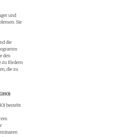
nger und
blemen. Sie
nd die
nprogramm
e den
e zu fördern
en, die zu
DGHO)
HO) besteht
hrem
r
eminaren