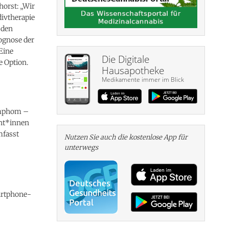
orst: „Wir
divtherapie
 den
ognose der
 Eine
Die Digitale
e Option.
Hausapotheke
Medikamente immer im Blick
Lymphom –
ent*innen
mfasst
Nutzen Sie auch die kosten­lose App für
unterwegs
martphone-