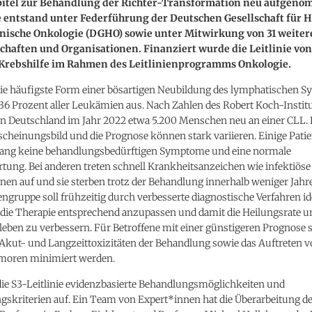
pitel zur Behandlung der Richter-Transformation neu aufgeno
e entstand unter Federführung der Deutschen Gesellschaft für 
nische Onkologie (DGHO) sowie unter Mitwirkung von 31 weiter
chaften und Organisationen. Finanziert wurde die Leitlinie von
Krebshilfe im Rahmen des Leitlinienprogramms Onkologie.
die häufigste Form einer bösartigen Neubildung des lymphatischen Sy
36 Prozent aller Leukämien aus. Nach Zahlen des Robert Koch-Instit
in Deutschland im Jahr 2022 etwa 5.200 Menschen neu an einer CLL.
scheinungsbild und die Prognose können stark variieren. Einige Pati
lang keine behandlungsbedürftigen Symptome und eine normale
tung. Bei anderen treten schnell Krankheitsanzeichen wie infektiöse
en auf und sie sterben trotz der Behandlung innerhalb weniger Jahre
ngruppe soll frühzeitig durch verbesserte diagnostische Verfahren ide
die Therapie entsprechend anzupassen und damit die Heilungsrate u
eben zu verbessern. Für Betroffene mit einer günstigeren Prognose s
 Akut- und Langzeittoxizitäten der Behandlung sowie das Auftreten 
moren minimiert werden.
die S3-Leitlinie evidenzbasierte Behandlungsmöglichkeiten und
skriterien auf. Ein Team von Expert*innen hat die Überarbeitung der