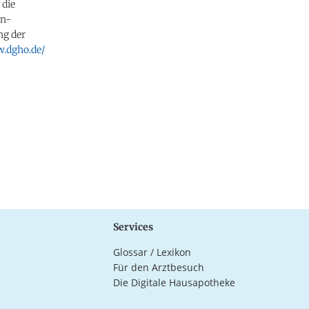
 die
en-
ng der
w.dgho.de/
Services
Glossar / Lexikon
Für den Arztbesuch
Die Digitale Hausapotheke