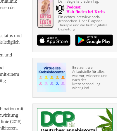
Uniklinik
Dein Begleiter. Jeden Tag.
wesen der
Ein echtes Interview nach­
gesprochen. Über Diagnose,
Therapie und die Kraft digitaler
Begleitung
nsstatus und
 lediglich
en und
Ihre zentrale
nd
Anlaufstelle für alles,
 mit einem
was vor, während und
nach der
tig
Krebsbehandlung
wichtig ist!
bination mit
benwirkung
linie (2018)
hibitoren,