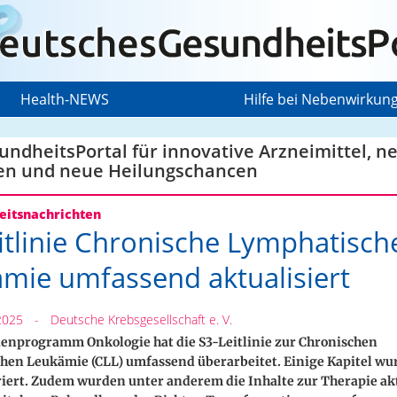
Health-NEWS
Hilfe bei Nebenwirkun
ndheitsPortal für innovative Arzneimittel, n
en und neue Heilungschancen
itsnachrichten
itlinie Chronische Lymphatisch
mie umfassend aktualisiert
2025
-
Deutsche Krebsgesellschaft e. V.
ienprogramm Onkologie hat die S3-Leitlinie zur Chronischen
hen Leukämie (CLL) umfassend überarbeitet. Einige Kapitel wu
iert. Zudem wurden unter anderem die Inhalte zur Therapie akt