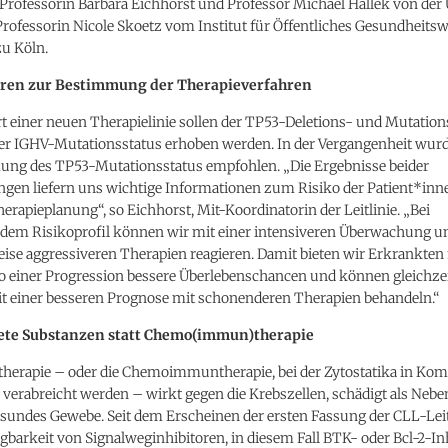
 Professorin Barbara Eichhorst und Professor Michael Hallek von der 
rofessorin Nicole Skoetz vom Institut für Öffentliches Gesundheits
zu Köln.
oren zur Bestimmung der Therapieverfahren
t einer neuen Therapielinie sollen der TP53-Deletions- und Mutatio
der IGHV-Mutationsstatus erhoben werden. In der Vergangenheit wurde
ung des TP53-Mutationsstatus empfohlen. „Die Ergebnisse beider
gen liefern uns wichtige Informationen zum Risiko der Patient*inn
erapieplanung“, so Eichhorst, Mit-Koordinatorin der Leitlinie. „Bei
dem Risikoprofil können wir mit einer intensiveren Überwachung u
ise aggressiveren Therapien reagieren. Damit bieten wir Erkrankten
o einer Progression bessere Überlebenschancen und können gleichzei
t einer besseren Prognose mit schonenderen Therapien behandeln.“
tete Substanzen statt Chemo(immun)therapie
herapie – oder die Chemoimmuntherapie, bei der Zytostatika in Kom
 verabreicht werden – wirkt gegen die Krebszellen, schädigt als Ne
sundes Gewebe. Seit dem Erscheinen der ersten Fassung der CLL-Leit
ügbarkeit von Signalweginhibitoren, in diesem Fall BTK- oder Bcl-2-In