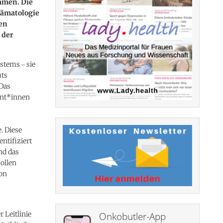
mmen. Die
Hämatologie
en
 der
stems ‒ sie
uts
 Das
ent*innen
. Diese
ntifiziert
nd das
ollen
von
 Leitlinie
Onkobutler-App