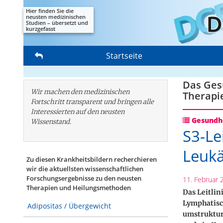
Hier finden Sie die
neusten medizinischen
Studien – übersetzt und
kurzgefasst
Startseite
Das Gesu
Wir machen den medizinischen
Therapi
Fortschritt transparent und bringen alle
Interessierten auf den neusten
Gesundhe
Wissenstand.
S3-Le
Leukä
Zu diesen Krankheitsbildern recherchieren
wir die aktuellsten wissenschaftlichen
Forschungs­ergebnisse zu den neusten
11. Februar 
Therapien und Heilungsmethoden
Das Leitlin
Lymphatisc
Adipositas / Übergewicht
umstruktur