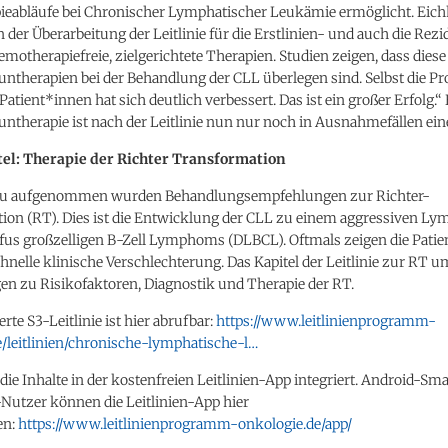
ieabläufe bei Chronischer Lymphatischer Leukämie ermöglicht. Eichh
 der Überarbeitung der Leitlinie für die Erstlinien- und auch die Rezi
motherapiefreie, zielgerichtete Therapien. Studien zeigen, dass diese
herapien bei der Behandlung der CLL überlegen sind. Selbst die Pr
atient*innen hat sich deutlich verbessert. Das ist ein großer Erfolg.“
herapie ist nach der Leitlinie nun nur noch in Ausnahmefällen ein
el: Therapie der Richter Transformation
eu aufgenommen wurden Behandlungsempfehlungen zur Richter-
ion (RT). Dies ist die Entwicklung der CLL zu einem aggressiven 
ffus großzelligen B-Zell Lymphoms (DLBCL). Oftmals zeigen die Pati
chnelle klinische Verschlechterung. Das Kapitel der Leitlinie zur RT u
n zu Risikofaktoren, Diagnostik und Therapie der RT.
erte S3-Leitlinie ist hier abrufbar:
https://www.leitlinienprogramm-
e/leitlinien/chronische-lymphatische-l…
ie Inhalte in der kostenfreien Leitlinien-App integriert. Android-S
Nutzer können die Leitlinien-App hier
en:
https://www.leitlinienprogramm-onkologie.de/app/