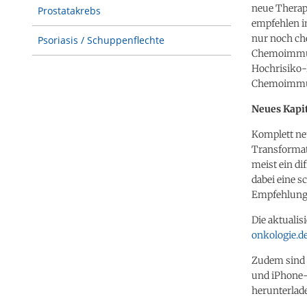
neue Therap
Prostatakrebs
empfehlen in
nur noch che
Psoriasis / Schuppenflechte
Chemoimmunt
Hochrisiko-P
Chemoimmunt
Neues Kapit
Komplett n
Transformat
meist ein di
dabei eine s
Empfehlunge
Die aktualisi
onkologie.d
Zudem sind d
und iPhone-
herunterlad