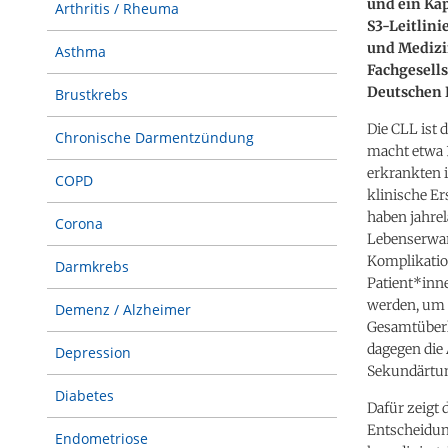
und ein Ka
Arthritis / Rheuma
S3-Leitlini
und Medizi
Asthma
Fachgesells
Deutschen 
Brustkrebs
Die CLL ist 
Chronische Darmentzündung
macht etwa 
erkrankten 
COPD
klinische Er
haben jahre
Corona
Lebenserwar
Komplikation
Darmkrebs
Patient*inne
werden, um 
Demenz / Alzheimer
Gesamtüberl
dagegen die
Depression
Sekundärtu
Diabetes
Dafür zeigt 
Entscheidung
Endometriose