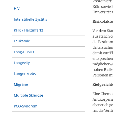
koordiniert:
Köln sowie P
HIV
Universität 
Interstitielle Zystitis
Risikofakt
KHK / Herzinfarkt
Vor dem Star
zusätzlich 
Leukämie
die Bestimm
Untersuchun
Long-COVID
damit zur Th
entsprechen
Longevity
möglicherwe
hohen Risik
Lungenkrebs
Personen mi
Migräne
Zielgerich
Eine Chemot
Multiple Sklerose
Antikörpern
aber auch ge
PCO-Syndrom
hat die Verf