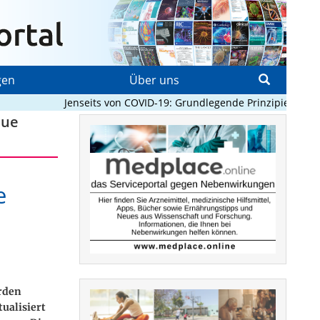
gen
Über uns
Jenseits von COVID-19: Grundlegende Prinzipien, die Pan
eue
e
rden
ualisiert