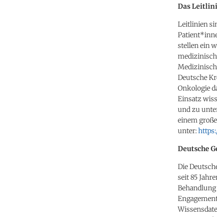
Das Leitli
Leitlinien s
Patient*inn
stellen ein
medizinisch
Medizinische
Deutsche Kr
Onkologie d
Einsatz wiss
und zu unter
einem großen
unter:
https
Deutsche Ge
Die Deutsche
seit 85 Jahr
Behandlung 
Engagement 
Wissensdate