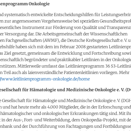
nienprogramm Onkologie
ind systematisch entwickelte Entscheidungshilfen für Leistungserbri
en zur angemessenen Vorgehensweise bei speziellen Gesundheitspro
 wesentliches Instrument zur Förderung von Qualität und Transparenz
er Versorgung dar. Die Arbeitsgemeinschaft der Wissenschaftlichen
n Fachgesellschaften (AWMF), die Deutsche Krebsgesellschaft e. V. u
ebshilfe haben sich mit dem im Februar 2008 gestarteten Leitlinie
as Ziel gesetzt, gemeinsam die Entwicklung und Fortschreibung sowi
enschaftlich begründeter und praktikabler Leitlinien in der Onkologi
stützen. Mittlerweile umfasst das Leitlinienprogramm 36 S3-Leitlini
 Teil auch als laienverständliche Patientenleitlinien vorliegen. Mehr
://www.leitlinienprogramm-onkologie.de/home
sellschaft für Hämatologie und Medizinische Onkologie e. V. (
 Gesellschaft für Hämatologie und Medizinische Onkologie e. V. (DG
en und hat heute mehr als 4.000 Mitglieder, die in der Erforschung und
hämatologischer und onkologischer Erkrankungen tätig sind. Mit i
in der Aus-, Fort- und Weiterbildung, dem Onkopedia-Projekt, mit de
nbank und der Durchführung von Fachtagungen und Fortbildungss