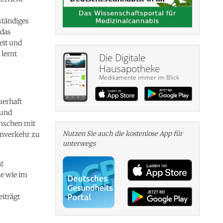
ständiges
 das
eit und
lernt
Die Digitale
Hausapotheke
Medikamente immer im Blick
uerhaft
 und
enschen mit
Nutzen Sie auch die kosten­lose App für
enverkehr zu
unterwegs
t
ie wie im
iträgt