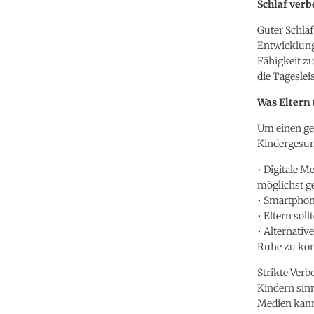
Schlaf verb
Guter Schlaf
Entwicklung.
Fähigkeit z
die Tagesle
Was Eltern
Um einen ges
Kindergesun
• Digitale M
möglichst g
• Smartphon
• Eltern sol
• Alternativ
Ruhe zu k
Strikte Verb
Kindern sinn
Medien kann