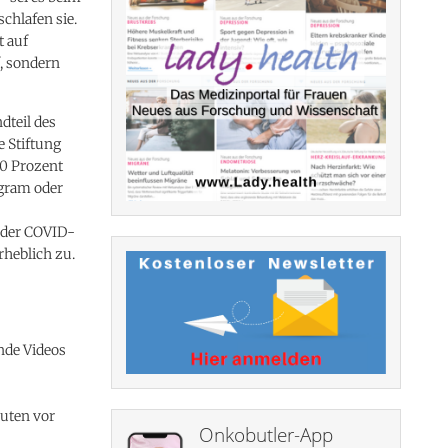
chlafen sie.
t auf
f, sondern
dteil des
e Stiftung
90 Prozent
agram oder
 der COVID-
rheblich zu.
unde Videos
nuten vor
Onkobutler-App