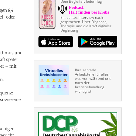
Dein Begleiter. Jeden Tag.
gen 8,4
el- oder
Ein echtes Interview nach­
gesprochen. Über Diagnose,
Therapie und die Kraft digitaler
Begleitung
hythmus und
äft später
er – mit
Ihre zentrale
Anlaufstelle für alles,
was vor, während und
n.
nach der
Krebsbehandlung
wichtig ist!
equenz:
sowie eine
weniger,
erricht