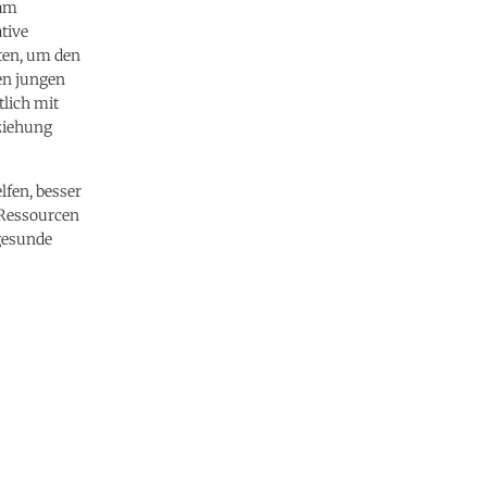
sam
tive
äten, um den
en jungen
lich mit
eziehung
fen, besser
n Ressourcen
 gesunde