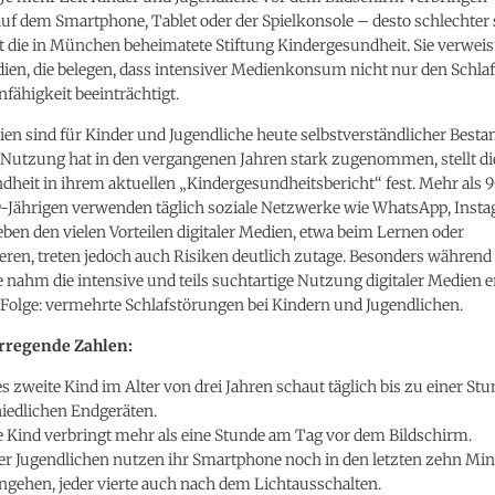
uf dem Smartphone, Tablet oder der Spielkonsole – desto schlechter s
t die in München beheimatete Stiftung Kindergesundheit. Sie verweis
dien, die belegen, dass intensiver Medienkonsum nicht nur den Schla
nfähigkeit beeinträchtigt.
ien sind für Kinder und Jugendliche heute selbstverständlicher Bestan
e Nutzung hat in den vergangenen Jahren stark zugenommen, stellt di
heit in ihrem aktuellen „Kindergesundheitsbericht“ fest. Mehr als 
19-Jährigen verwenden täglich soziale Netzwerke wie WhatsApp, Inst
ben den vielen Vorteilen digitaler Medien, etwa beim Lernen oder
en, treten jedoch auch Risiken deutlich zutage. Besonders während
nahm die intensive und teils suchtartige Nutzung digitaler Medien e
 Folge: vermehrte Schlafstörungen bei Kindern und Jugendlichen.
rregende Zahlen:
des zweite Kind im Alter von drei Jahren schaut täglich bis zu einer St
hiedlichen Endgeräten.
te Kind verbringt mehr als eine Stunde am Tag vor dem Bildschirm.
ier Jugendlichen nutzen ihr Smartphone noch in den letzten zehn Mi
ngehen, jeder vierte auch nach dem Lichtausschalten.