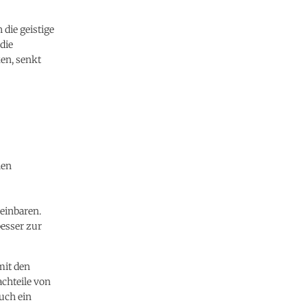
 die geistige
die
en, senkt
hen
reinbaren.
besser zur
mit den
achteile von
uch ein