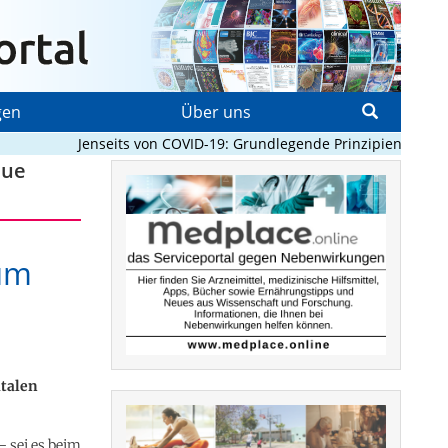
gen
Über uns
Jenseits von COVID-19: Grundlegende Prinzipien, die Pan
eue
 um
italen
– sei es beim