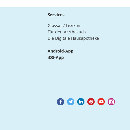
Services
Glossar / Lexikon
Für den Arztbesuch
Die Digitale Hausapotheke
Android-App
iOS-App
Goto
Goto
Goto
Goto
Goto
Goto
Facebook
Twitter
LinkedIn
Pinterest
Youtube
Instagram