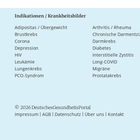
Indikationen / Krankheitsbilder
Adipositas / Übergewicht
Arthritis / Rheuma
Brustkrebs
Chronische Darmentz
Corona
Darmkrebs
Depression
Diabetes
HIV
Interstitielle Zystitis
Leukämie
Long-COVID
Lungenkrebs
Migräne
PCO-Syndrom
Prostatakrebs
© 2026 DeutschesGesundheitsPortal
Impressum
AGB
Datenschutz
Über uns
Kontakt
|
|
|
|