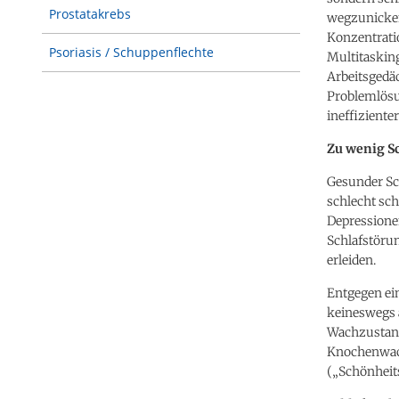
Prostatakrebs
wegzunicke
Konzentrati
Psoriasis / Schuppenflechte
Multitasking
Arbeitsgedä
Problemlösu
ineffiziente
Zu wenig S
Gesunder Sch
schlecht sch
Depressione
Schlafstörun
erleiden.
Entgegen ei
keineswegs 
Wachzustand
Knochenwach
(„Schönheits