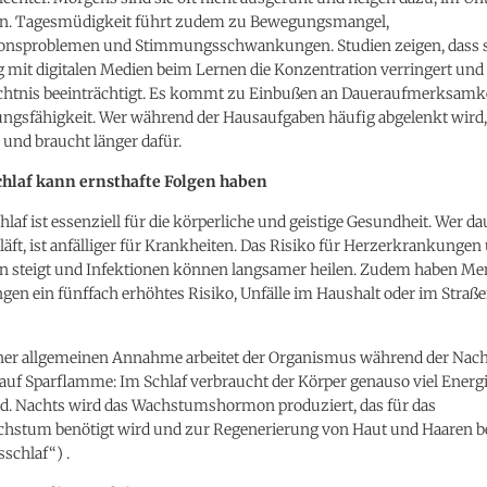
n. Tagesmüdigkeit führt zudem zu Bewegungsmangel,
onsproblemen und Stimmungsschwankungen. Studien zeigen, dass 
 mit digitalen Medien beim Lernen die Konzentration verringert und
chtnis beeinträchtigt. Es kommt zu Einbußen an Daueraufmerksamk
ngsfähigkeit. Wer während der Hausaufgaben häufig abgelenkt wird, 
r und braucht länger dafür.
chlaf kann ernsthafte Folgen haben
laf ist essenziell für die körperliche und geistige Gesundheit. Wer da
läft, ist anfälliger für Krankheiten. Das Risiko für Herzerkrankungen
n steigt und Infektionen können langsamer heilen. Zudem haben M
gen ein fünffach erhöhtes Risiko, Unfälle im Haushalt oder im Straß
ner allgemeinen Annahme arbeitet der Organismus während der Nach
auf Sparflamme: Im Schlaf verbraucht der Körper genauso viel Energ
. Nachts wird das Wachstumshormon produziert, das für das
stum benötigt wird und zur Regenerierung von Haut und Haaren be
schlaf“) .