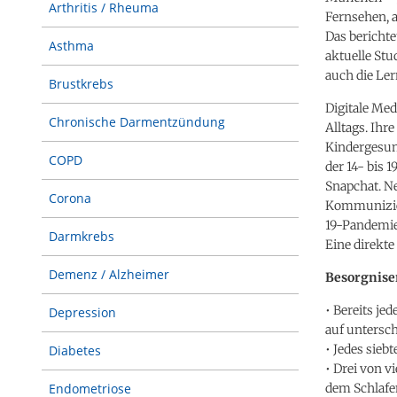
Arthritis / Rheuma
Fernsehen, a
Das berichte
Asthma
aktuelle Stu
auch die Ler
Brustkrebs
Digitale Med
Chronische Darmentzündung
Alltags. Ihr
Kindergesund
COPD
der 14- bis 
Snapchat. Ne
Corona
Kommunizier
19-Pandemie 
Darmkrebs
Eine direkte
Demenz / Alzheimer
Besorgnise
• Bereits je
Depression
auf untersc
• Jedes sieb
Diabetes
• Drei von v
dem Schlafe
Endometriose