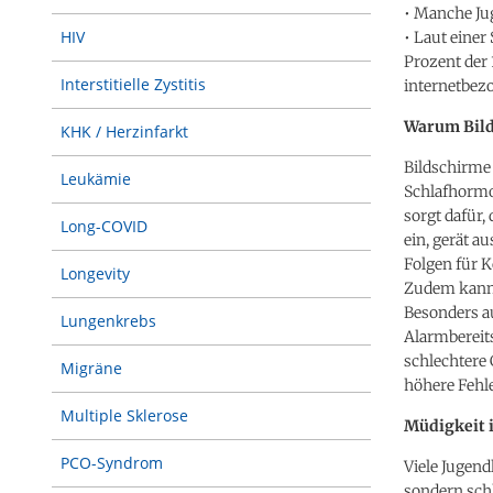
• Manche Ju
HIV
• Laut einer
Prozent der 
Interstitielle Zystitis
internetbez
Warum Bild
KHK / Herzinfarkt
Bildschirme 
Leukämie
Schlafhormo
sorgt dafür,
Long-COVID
ein, gerät 
Folgen für 
Longevity
Zudem kann 
Besonders a
Lungenkrebs
Alarmbereit
schlechtere
Migräne
höhere Fehle
Multiple Sklerose
Müdigkeit 
PCO-Syndrom
Viele Jugend
sondern schl