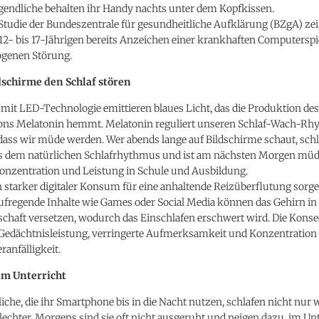
gendliche behalten ihr Handy nachts unter dem Kopfkissen.
 Studie der Bundeszentrale für gesundheitliche Aufklärung (BZgA) zei
12- bis 17-Jährigen bereits Anzeichen einer krankhaften Computerspi
ogenen Störung.
schirme den Schlaf stören
mit LED-Technologie emittieren blaues Licht, das die Produktion des
ns Melatonin hemmt. Melatonin reguliert unseren Schlaf-Wach-R
 dass wir müde werden. Wer abends lange auf Bildschirme schaut, schl
aus dem natürlichen Schlafrhythmus und ist am nächsten Morgen müd
Konzentration und Leistung in Schule und Ausbildung.
starker digitaler Konsum für eine anhaltende Reizüberflutung sorge
ufregende Inhalte wie Games oder Social Media können das Gehirn in
schaft versetzen, wodurch das Einschlafen erschwert wird. Die Kons
 Gedächtnisleistung, verringerte Aufmerksamkeit und Konzentration 
ranfälligkeit.
im Unterricht
liche, die ihr Smartphone bis in die Nacht nutzen, schlafen nicht nur 
echter. Morgens sind sie oft nicht ausgeruht und neigen dazu, im Unt