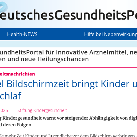
Health-NEWS
Hilfe bei Nebenwirkun
ndheitsPortal für innovative Arzneimittel, n
en und neue Heilungschancen
itsnachrichten
el Bildschirmzeit bringt Kinder
chlaf
2025
-
Stiftung Kindergesundheit
g Kindergesundheit warnt vor steigender Abhängigkeit von dig
d deren Folgen
Je mehr Zeit Kinder und Jugendliche vor dem Bildschirm verbringen 