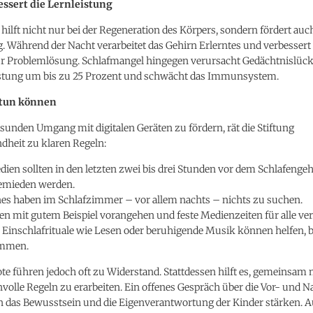
essert die Lernleistung
 hilft nicht nur bei der Regeneration des Körpers, sondern fördert auch
 Während der Nacht verarbeitet das Gehirn Erlerntes und verbessert 
ur Problemlösung. Schlafmangel hingegen verursacht Gedächtnislück
istung um bis zu 25 Prozent und schwächt das Immunsystem.
 tun können
unden Umgang mit digitalen Geräten zu fördern, rät die Stiftung
dheit zu klaren Regeln:
edien sollten in den letzten zwei bis drei Stunden vor dem Schlafenge
emieden werden.
es haben im Schlafzimmer – vor allem nachts – nichts zu suchen.
lten mit gutem Beispiel vorangehen und feste Medienzeiten für alle ve
e Einschlafrituale wie Lesen oder beruhigende Musik können helfen, 
ommen.
ote führen jedoch oft zu Widerstand. Stattdessen hilft es, gemeinsam 
volle Regeln zu erarbeiten. Ein offenes Gespräch über die Vor- und N
 das Bewusstsein und die Eigenverantwortung der Kinder stärken. A