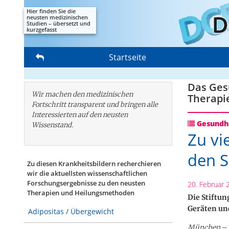
Hier finden Sie die
neusten medizinischen
Studien – übersetzt und
kurzgefasst
Startseite
Das Gesu
Wir machen den medizinischen
Therapi
Fortschritt transparent und bringen alle
Interessierten auf den neusten
Gesundhe
Wissenstand.
Zu vi
den S
Zu diesen Krankheitsbildern recherchieren
wir die aktuellsten wissenschaftlichen
Forschungs­ergebnisse zu den neusten
20. Februar 
Therapien und Heilungsmethoden
Die Stiftun
Geräten un
Adipositas / Übergewicht
München
– 