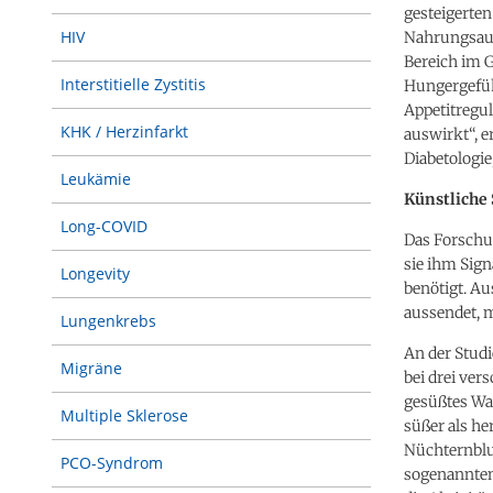
gesteigerten
HIV
Nahrungsauf
Bereich im 
Interstitielle Zystitis
Hungergefühl
Appetitregul
KHK / Herzinfarkt
auswirkt“, e
Diabetologie
Leukämie
Künstliche 
Long-COVID
Das Forschu
sie ihm Sign
Longevity
benötigt. Au
aussendet, 
Lungenkrebs
An der Stud
Migräne
bei drei ver
gesüßtes Wa
Multiple Sklerose
süßer als h
Nüchternblu
PCO-Syndrom
sogenannten