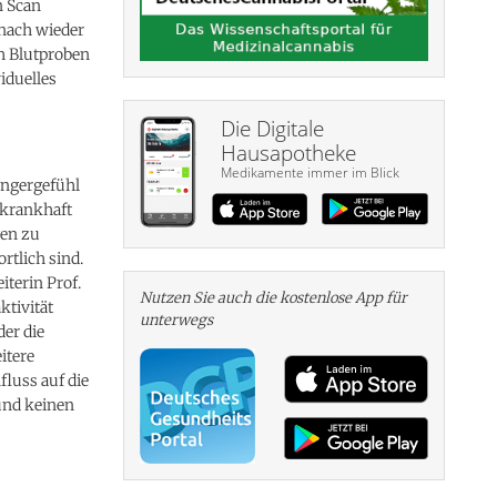
n Scan
nach wieder
h Blutproben
iduelles
Die Digitale
Hausapotheke
Medikamente immer im Blick
ungergefühl
 krankhaft
gen zu
rtlich sind.
iterin Prof.
Nutzen Sie auch die kosten­lose App für
ktivität
unterwegs
er die
itere
fluss auf die
und keinen