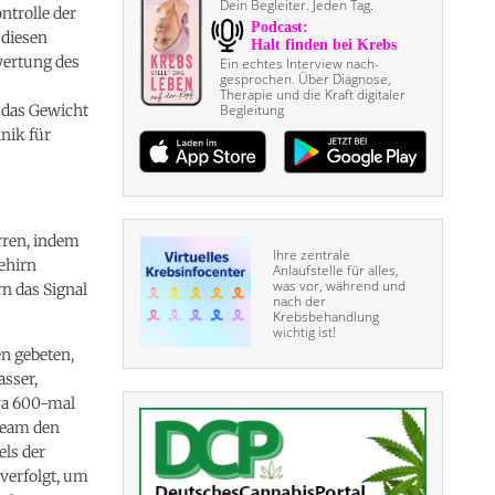
Dein Begleiter. Jeden Tag.
ntrolle der
 diesen
wertung des
Ein echtes Interview nach­
gesprochen. Über Diagnose,
Therapie und die Kraft digitaler
f das Gewicht
Begleitung
inik für
rren, indem
Ihre zentrale
Gehirn
Anlaufstelle für alles,
was vor, während und
rn das Signal
nach der
Krebsbehandlung
wichtig ist!
n gebeten,
asser,
twa 600-mal
team den
ls der
verfolgt, um