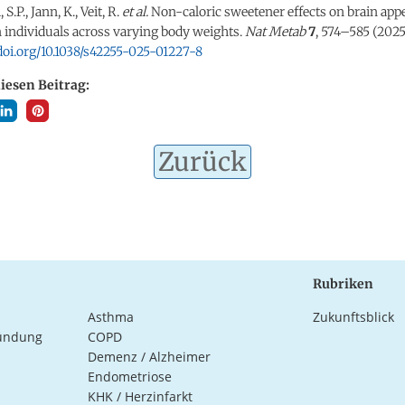
S.P., Jann, K., Veit, R.
et al.
Non-caloric sweetener effects on brain appe
n individuals across varying body weights.
Nat Metab
7
, 574–585 (2025
/doi.org/10.1038/s42255-025-01227-8
diesen Beitrag:
Zurück
Rubriken
Asthma
Zukunftsblick
ündung
COPD
Demenz / Alzheimer
Endometriose
KHK / Herzinfarkt