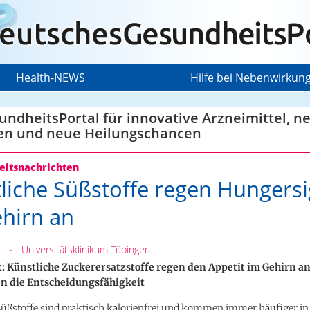
Health-NEWS
Hilfe bei Nebenwirkun
ndheitsPortal für innovative Arzneimittel, n
en und neue Heilungschancen
itsnachrichten
liche Süßstoffe regen Hungersi
hirn an
-
Universitätsklinikum Tübingen
t: Künstliche Zuckerersatzstoffe regen den Appetit im Gehirn a
en die Entscheidungsfähigkeit
Süßstoffe sind praktisch kalorienfrei und kommen immer häufiger in