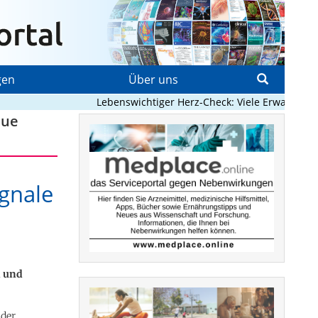
gen
Über uns
Lebenswichtiger Herz-Check: Viele Erwachsene m
eue
gnale
n und
 der