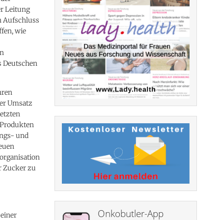
er Leitung
un Aufschluss
fen, wie
en
s Deutschen
hren
Der Umsatz
letzten
u Produkten
ungs- und
neuen
sorganisation
ür Zucker zu
Onkobutler-App
 einer