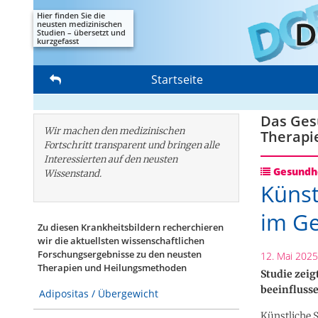
Hier finden Sie die
neusten medizinischen
Studien – übersetzt und
kurzgefasst
Startseite
Das Gesu
Wir machen den medizinischen
Therapi
Fortschritt transparent und bringen alle
Interessierten auf den neusten
Gesundhe
Wissenstand.
Künst
im Ge
Zu diesen Krankheitsbildern recherchieren
wir die aktuellsten wissenschaftlichen
Forschungs­ergebnisse zu den neusten
12. Mai 2025
Therapien und Heilungsmethoden
Studie zeig
beeinfluss
Adipositas / Übergewicht
Künstliche 