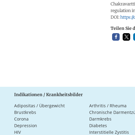
Chakravartti, 
regulation i
DOI:
https:/
Teilen Sie 
Indikationen / Krankheitsbilder
Adipositas / Übergewicht
Arthritis / Rheuma
Brustkrebs
Chronische Darmentz
Corona
Darmkrebs
Depression
Diabetes
HIV
Interstitielle Zystitis