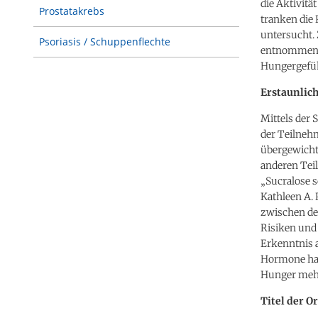
die Aktivitä
Prostatakrebs
tranken die
untersucht.
Psoriasis / Schuppenflechte
entnommen, n
Hungergefüh
Erstaunlic
Mittels der 
der Teilnehm
übergewicht
anderen Teil
„Sucralose s
Kathleen A. 
zwischen de
Risiken und 
Erkenntnis a
Hormone hat
Hunger mehr
Titel der O