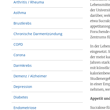
Arthritis / Rheuma
Lebensmittel
der Universi
Asthma
darüber, we
etwa Sucralo
Brustkrebs
appetitanreg
Forschende 
Chronische Darmentzündung
Zentrums fü
COPD
In der Leben
eingesetzt. 
Corona
der meist ka
Jahren stark
Darmkrebs
mit künstli
kalorienbewu
Demenz / Alzheimer
Studienergeb
in einer Emp
Depression
nehmen, wen
Diabetes
Appetit un
Sucralose fü
Endometriose