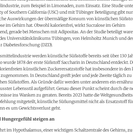
industrie, zum Beispiel in Limonaden, zum Einsatz. Eine Studie unt
ty of Southern California (USC) und mit Tübinger Beteiligung gibt n
lche Auswirkungen der übermäßige Konsum von künstlichen Süßstof
se im Gehirn hat. Obwohl kalorienfrei, wirkt Sucralose im Gehirn
end, gerade bei Menschen mit Adipositas. An der Studie beteiligt war
des Universitätsklinikums Tübingen, von Helmholtz Munich und de
r Diabetesforschung (DZD).
smittelindustrie werden künstliche Süßstoffe bereits seit über 130 Ja
So wurde 1878 der erste Süßstoff Saccharin in Deutschland entdeckt. 
lorienfreien künstlichen Zuckerersatzstoffe hat insbesondere in den 
 zugenommen. In Deutschland greift jeder und jede Zweite täglich z
chen Süßstoffen. Als Gründe dafür werden unter anderem ein ernähr
sster Lebensstil aufgeführt. Genau dieser Punkt scheint durch die 
nisse ins Wanken zu geraten. Bereits 2023 hatte die Weltgesundheit
fehlung mitgeteilt, künstliche Süßungsmittel nicht als Ersatzstoff f
n es um Gewichtsverlust geht.
d Hungergefühl steigen an
hrt im Hypothalamus, einer wichtigen Schaltzentrale des Gehirns, zu