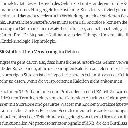
 Hirnaktivität. Dieser Bereich des Gehirns ist unter anderem für die Ko
nahme und des Hungergefühls zuständig. Sucralose aktiviert genau
Gehirn und das steht wiederum in Verbindung mit einer stärkeren Be
s. „Künstliche Süßstoffe, wie in unserem Fall Sucralose, können die
ierung im Gehirn in einem Maße beeinflussen, der sich nachteilig au
rläutert Prof. Dr. Stephanie Kullmann aus der Tübinger Universitätskl
, Endokrinologie, Nephrologie.
Süßstoffe stiften Verwirrung im Gehirn
ngsteam geht davon aus, dass künstliche Süßstoffe das Gehirn verwi
ale der Süße senden, ohne die benötigten Kalorien zu liefern, die das 
s vorherigen Studien ist die Hypothese bereits bekannt, dass das Gehi
mehr zu essen, wenn die versprochenen Kalorien nicht ankommen.
ie nahmen 75 Probandinnen und Probanden in den USA teil. Sie wurde
schiedenen Terminen eines von drei Getränken zu trinken: Leitungsw
sser mit Sucralose und gesüßtes Wasser mit Zucker. Sucralose ist e
erkömmlicher Zucker. Bei jedem Besuch untersuchte das Forschungs
tzuckerspiegel der Teilnehmenden, gefolgt von einem Hirnscan mitte
 funktionellen Magnetresonanztomografie (fMRI), die den Blutfluss 