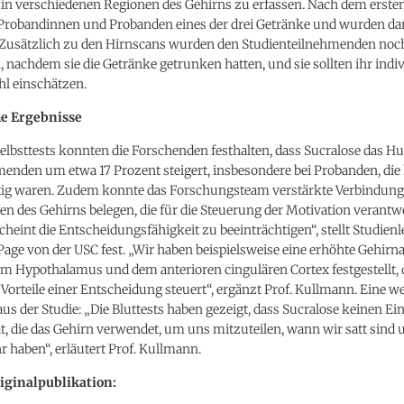
t in verschiedenen Regionen des Gehirns zu erfassen. Nach dem erste
 Probandinnen und Probanden eines der drei Getränke und wurden da
 Zusätzlich zu den Hirnscans wurden den Studienteilnehmenden noc
achdem sie die Getränke getrunken hatten, und sie sollten ihr indiv
l einschätzen.
he Ergebnisse
Selbsttests konnten die Forschenden festhalten, dass Sucralose das H
enden um etwa 17 Prozent steigert, insbesondere bei Probanden, die
ig waren. Zudem konnte das Forschungsteam verstärkte Verbindun
en des Gehirns belegen, die für die Steuerung der Motivation verantwo
cheint die Entscheidungsfähigkeit zu beeinträchtigen“, stellt Studienle
Page von der USC fest. „Wir haben beispielsweise eine erhöhte Gehirna
m Hypothalamus und dem anterioren cingulären Cortex festgestellt, d
Vorteile einer Entscheidung steuert“, ergänzt Prof. Kullmann. Eine we
us der Studie: „Die Bluttests haben gezeigt, dass Sucralose keinen Ein
, die das Gehirn verwendet, um uns mitzuteilen, wann wir satt sind 
 haben“, erläutert Prof. Kullmann.
riginalpublikation: