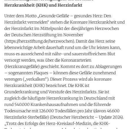
Herzkrankheit (KHK) und Herzinfarkt
Unter dem Motto „Gesunde Gefäße – gesundes Herz: Den
Herzinfarkt vermeiden“ stehen die Koronare Herzkrankheit und
der Herzinfarkt im Mittelpunkt der diesjährigen Herzwochen
der Deutschen Herzstiftung im November
(https://herzstiftung.de/herzwochen). Damit das Herz seine
lebenswichtige Arbeit dauerhaft rund um die Uhr leisten kann,
muss es ausreichend mit nähr- und sauerstoffreichem Blut
versorgt werden, was über die Koronararterien
(Herzkranzgefäße) geschieht. Kommt es dort zu Ablagerungen
– sogenannten Plaques – können diese Gefäße zunehmend
verengen („verkalken“). Dieser Prozess wird als koronare
Herzkrankheit (KHK) bezeichnet. Die KHK ist
Grunderkrankung und Vorstufe des Herzinfarkts. Sie ist
zugleich die häufigste Herzerkrankung in Deutschland mit
rund 540.000 Krankenhausaufnahmen und die führende
Todesursache mit 126.000 Todesfällen pro Jahr (davon 46.600
Herzinfarkt-Sterbefälle) (Deutscher Herzbericht – Update 2024).
„Trotz des Erfolgs der Herz-Kreislauf-Medizin, die KHK-