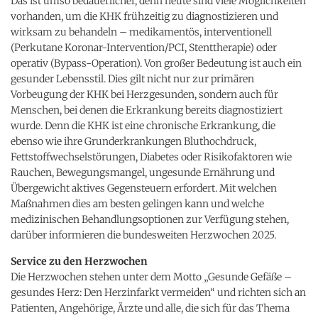
Das ist umso bedauerlicher, denn heute sind viele Möglichkeiten
vorhanden, um die KHK frühzeitig zu diagnostizieren und
wirksam zu behandeln – medikamentös, interventionell
(Perkutane Koronar-Intervention/PCI, Stenttherapie) oder
operativ (Bypass-Operation). Von großer Bedeutung ist auch ein
gesunder Lebensstil. Dies gilt nicht nur zur primären
Vorbeugung der KHK bei Herzgesunden, sondern auch für
Menschen, bei denen die Erkrankung bereits diagnostiziert
wurde. Denn die KHK ist eine chronische Erkrankung, die
ebenso wie ihre Grunderkrankungen Bluthochdruck,
Fettstoffwechselstörungen, Diabetes oder Risikofaktoren wie
Rauchen, Bewegungsmangel, ungesunde Ernährung und
Übergewicht aktives Gegensteuern erfordert. Mit welchen
Maßnahmen dies am besten gelingen kann und welche
medizinischen Behandlungsoptionen zur Verfügung stehen,
darüber informieren die bundesweiten Herzwochen 2025.
Service zu den Herzwochen
Die Herzwochen stehen unter dem Motto „Gesunde Gefäße –
gesundes Herz: Den Herzinfarkt vermeiden“ und richten sich an
Patienten, Angehörige, Ärzte und alle, die sich für das Thema