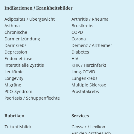
Indikationen / Krankheitsbilder
Adipositas / Übergewicht
Arthritis / Rheuma
Asthma
Brustkrebs
Chronische
COPD
Darmentzündung
Corona
Darmkrebs
Demenz / Alzheimer
Depression
Diabetes
Endometriose
HIV
Interstitielle Zystitis
KHK / Herzinfarkt
Leukämie
Long-COVID
Longevity
Lungenkrebs
Migräne
Multiple Sklerose
PCO-Syndrom
Prostatakrebs
Psoriasis / Schuppenflechte
Rubriken
Services
Zukunftsblick
Glossar / Lexikon
Für den Arztbesuch