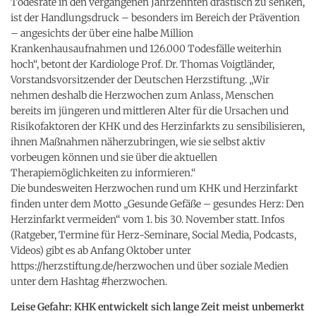
Todesrate in den vergangenen Jahrzehnten drastisch zu senken,
ist der Handlungsdruck – besonders im Bereich der Prävention
– angesichts der über eine halbe Million
Krankenhausaufnahmen und 126.000 Todesfälle weiterhin
hoch“, betont der Kardiologe Prof. Dr. Thomas Voigtländer,
Vorstandsvorsitzender der Deutschen Herzstiftung. „Wir
nehmen deshalb die Herzwochen zum Anlass, Menschen
bereits im jüngeren und mittleren Alter für die Ursachen und
Risikofaktoren der KHK und des Herzinfarkts zu sensibilisieren,
ihnen Maßnahmen näherzubringen, wie sie selbst aktiv
vorbeugen können und sie über die aktuellen
Therapiemöglichkeiten zu informieren.“
Die bundesweiten Herzwochen rund um KHK und Herzinfarkt
finden unter dem Motto „Gesunde Gefäße – gesundes Herz: Den
Herzinfarkt vermeiden“ vom 1. bis 30. November statt. Infos
(Ratgeber, Termine für Herz-Seminare, Social Media, Podcasts,
Videos) gibt es ab Anfang Oktober unter
https://herzstiftung.de/herzwochen und über soziale Medien
unter dem Hashtag #herzwochen.
Leise Gefahr: KHK entwickelt sich lange Zeit meist unbemerkt