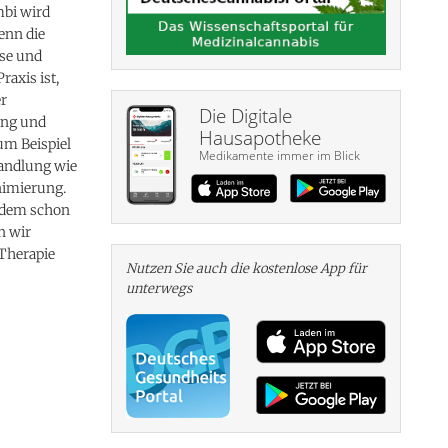
mbi wird
enn die
ise und
raxis ist,
er
Die Digitale
ung und
Hausapotheke
um Beispiel
Medikamente immer im Blick
handlung wie
nimierung.
indem schon
n wir
Therapie
Nutzen Sie auch die kosten­lose App für
unterwegs