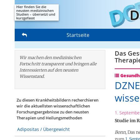
Hier finden Sie die
neusten medizinischen
Studien – übersetzt und
kurzgefasst
Startseite
Das Gesu
Wir machen den medizinischen
Therapi
Fortschritt transparent und bringen alle
Interessierten auf den neusten
Gesundhe
Wissenstand.
DZNE 
wisse
Zu diesen Krankheitsbildern recherchieren
wir die aktuellsten wissenschaftlichen
Forschungs­ergebnisse zu den neusten
1. Septembe
Therapien und Heilungsmethoden
Studie im 
Adipositas / Übergewicht
Bonn,
Das ne
zum
1. Sep