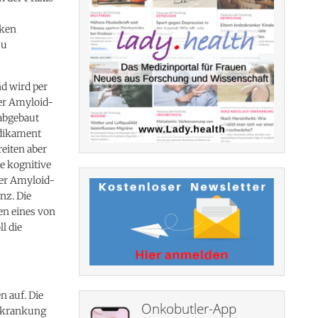
iken
zu
d wird per
ter Amyloid-
 abgebaut
edikament
eiten aber
e kognitive
er Amyloid-
nz. Die
n eines von
l die
 auf. Die
Onkobutler-App
Erkrankung