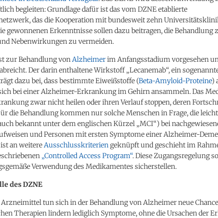
lich begleiten: Grundlage dafür ist das vom DZNE etablierte
etzwerk, das die Kooperation mit bundesweit zehn Universitätsklin
Die gewonnenen Erkenntnisse sollen dazu beitragen, die Behandlung 
und Nebenwirkungen zu vermeiden.
st zur Behandlung von
Alzheimer
im Anfangsstadium vorgesehen un
abreicht. Der darin enthaltene Wirkstoff „Lecanemab“, ein sogenann
trägt dazu bei, dass bestimmte Eiweißstoffe (
Beta-Amyloid-Proteine
)
 sich bei einer Alzheimer-Erkrankung im Gehirn ansammeln. Das M
rankung zwar nicht heilen oder ihren Verlauf stoppen, deren Fortschr
Für die Behandlung kommen nur solche Menschen in Frage, die leicht
auch bekannt unter dem englischen Kürzel „MCI“) bei nachgewiesen
aufweisen und Personen mit ersten Symptome einer Alzheimer-Deme
ist an weitere
Ausschlusskriterien
geknüpft und geschieht im Rahme
eschriebenen
„Controlled Access Program“
. Diese Zugangsregelung sol
sgemäße Verwendung des Medikamentes sicherstellen.
lle des DZNE
 Arzneimittel tun sich in der Behandlung von Alzheimer neue Chancen
en Therapien lindern lediglich Symptome, ohne die Ursachen der 