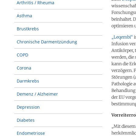
Arthritis / Rheuma
wissenschaft
Forschungsn
Asthma
beinhaltet. 
optimieren 
Brustkrebs
„Leqembi“
i
Chronische Darmentzündung
Infusion ver
Antikörper, 
COPD
werden, die
kann die Erk
Corona
verzögern. 
Störungen (
Darmkrebs
Pathologie 
Behandlung 
Demenz / Alzheimer
der EU vorg
bestimmung
Depression
Vorreiterro
Diabetes
„Mit diesem
herkömmlich
Endometriose