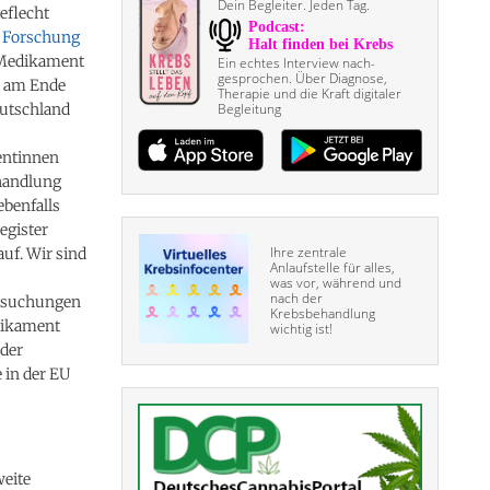
Dein Begleiter. Jeden Tag.
eflecht
en Forschung
 Medikament
Ein echtes Interview nach­
gesprochen. Über Diagnose,
ht am Ende
Therapie und die Kraft digitaler
utschland
Begleitung
entinnen
ehandlung
ebenfalls
egister
Ihre zentrale
uf. Wir sind
Anlaufstelle für alles,
was vor, während und
nach der
ersuchungen
Krebsbehandlung
dikament
wichtig ist!
 der
 in der EU
weite