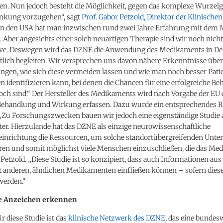
. Nun jedoch besteht die Möglichkeit, gegen das komplexe Wurzelg
ankung vorzugehen“, sagt
Prof. Gabor Petzold, Direktor der Klinisch
„In den USA hat man inzwischen rund zwei Jahre Erfahrung mit dem
s. Aber angesichts einer solch neuartigen Therapie sind wir noch nic
ve. Deswegen wird das DZNE die Anwendung des Medikaments in De
tlich begleiten. Wir versprechen uns davon nähere Erkenntnisse über
gen, wie sich diese vermeiden lassen und wie man noch besser Pati
n identifizieren kann, bei denen die Chancen für eine erfolgreiche B
ch sind.“ Der Hersteller des Medikaments wird nach Vorgabe der EU 
Behandlung und Wirkung erfassen. Dazu wurde ein entsprechendes R
 „Zu Forschungszwecken bauen wir jedoch eine eigenständige Studie a
ter. Hierzulande hat das DZNE als einzige neurowissenschaftliche
inrichtung die Ressourcen, um solche standortübergreifenden Unt
en und somit möglichst viele Menschen einzuschließen, die das Me
o Petzold. „Diese Studie ist so konzipiert, dass auch Informationen aus
t anderen, ähnlichen Medikamenten einfließen können – sofern diese
werden.“
e Anzeichen erkennen
r diese Studie ist das
klinische Netzwerk des DZNE
, das eine bundes