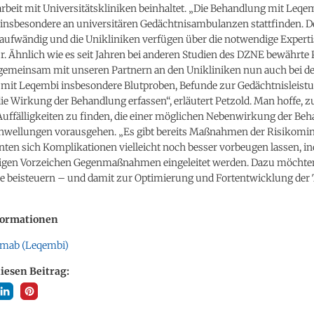
eit mit Universitätskliniken beinhaltet. „Die Behandlung mit Leqe
 insbesondere an universitären Gedächtnisambulanzen stattfinden. D
 aufwändig und die Unikliniken verfügen über die notwendige Expert
r. Ähnlich wie es seit Jahren bei anderen Studien des DZNE bewährte P
gemeinsam mit unseren Partnern an den Unikliniken nun auch bei d
mit Leqembi insbesondere Blutproben, Befunde zur Gedächtnisleist
ie Wirkung der Behandlung erfassen“, erläutert Petzold. Man hoffe, z
Auffälligkeiten zu finden, die einer möglichen Nebenwirkung der Be
hwellungen vorausgehen. „Es gibt bereits Maßnahmen der Risikomi
nten sich Komplikationen vielleicht noch besser vorbeugen lassen, 
tigen Vorzeichen Gegenmaßnahmen eingeleitet werden. Dazu möchte
e beisteuern – und damit zur Optimierung und Fortentwicklung der 
formationen
emab (Leqembi)
diesen Beitrag: