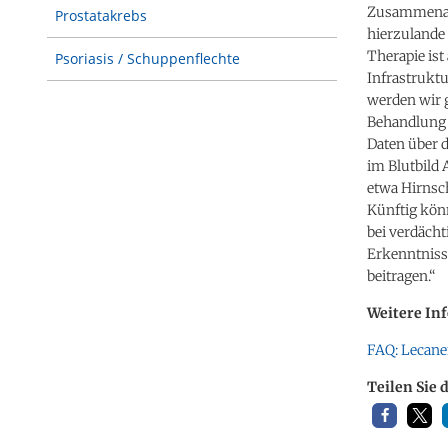
Zusammenarb
Prostatakrebs
hierzulande
Therapie ist
Psoriasis / Schuppenflechte
Infrastruktu
werden wir 
Behandlung 
Daten über d
im Blutbild 
etwa Hirnsc
Künftig kön
bei verdäch
Erkenntniss
beitragen.“
Weitere In
FAQ: Lecan
Teilen Sie 