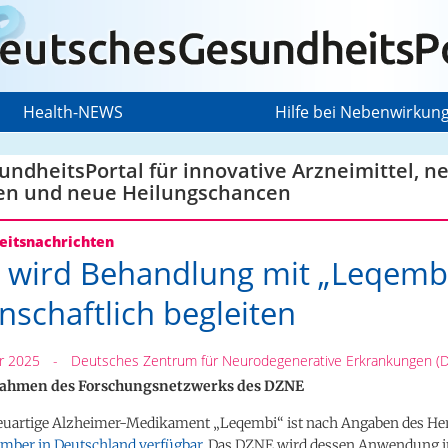
Health-NEWS
Hilfe bei Nebenwirkun
ndheitsPortal für innovative Arzneimittel, n
en und neue Heilungschancen
itsnachrichten
wird Behandlung mit „Leqemb
nschaftlich begleiten
r 2025
-
Deutsches Zentrum für Neurodegenerative Erkrankungen (
Rahmen des Forschungsnetzwerks des DZNE
uartige Alzheimer-Medikament „Leqembi“ ist nach Angaben des Her
tember in Deutschland verfügbar
. Das DZNE wird dessen Anwendung in