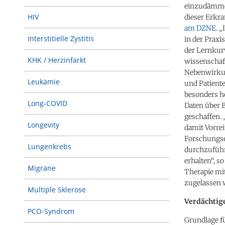
einzudämmen
HIV
dieser Erkr
am DZNE
. 
Interstitielle Zystitis
in der Praxi
der Lernkur
KHK / Herzinfarkt
wissenschaf
Nebenwirkun
Leukämie
und Patiente
besonders ho
Long-COVID
Daten über 
geschaffen.
Longevity
damit Vorrei
Forschungse
Lungenkrebs
durchzuführ
erhalten“, s
Migräne
Therapie mi
zugelassen 
Multiple Sklerose
Verdächtig
PCO-Syndrom
Grundlage fü