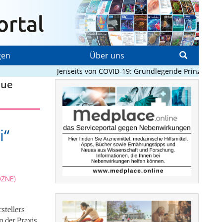
gen
Über uns
Jenseits von COVID-19: Grundlegende Prinzipien, di
eue
i“
DZNE)
stellers
 der Praxis