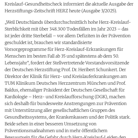
Kreislauf-Gesundheitscheck informiert die aktuelle Ausgabe der
Herzstiftungs-Zeitschrift HERZ heute (Ausgabe 3/2025).
„Weil Deutschlands überdurchschnittlich hohe Herz-Kreislauf-
Sterblichkeit mit über 348.300 Todesfällen im Jahr 2023 – das
ist jeder dritte Sterbefall – vor allem Defiziten in der Prävention
geschuldet ist, brauchen wir standardisierte
Vorsorgeprogramme für Herz-Kreislauf-Erkrankungen für
Menschen im besten Fall ab 35 und spätestens ab dem 50.
Lebensjahr“, fordert der Stellvertretende Vorstandsvorsitzende
der Deutschen Herzstiftung Prof. Dr. Heribert Schunkert. Der
Direktor der Klinik für Herz- und Kreislauferkrankungen am
TUM Klinikum Deutsches Herzzentrum München und Prof.
Baldus, ehemaliger Präsident der Deutschen Gesellschaft für
Kardiologie – Herz- und Kreislaufforschung (DGK), machen
sich deshalb für bundesweite Anstrengungen zur Prävention
mit Unterstützung aller gesellschaftlichen Gruppen des
Gesundheitssystems, der Krankenkassen und der Politik stark.
Beide sehen in einer besseren Umsetzung von
Präventionsmaßnahmen und in mehr öffentlichem
Bewusstsein für die Gefahr durch Herz-Kreislauf-Leiden den