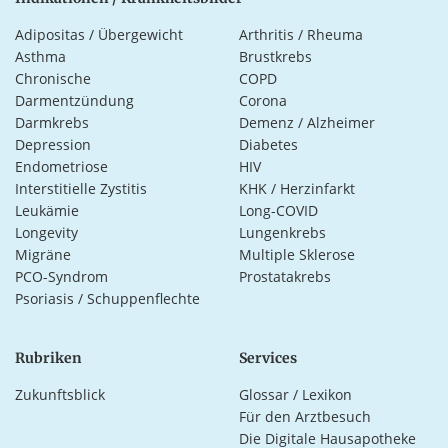
Adipositas / Übergewicht
Arthritis / Rheuma
Asthma
Brustkrebs
Chronische
COPD
Darmentzündung
Corona
Darmkrebs
Demenz / Alzheimer
Depression
Diabetes
Endometriose
HIV
Interstitielle Zystitis
KHK / Herzinfarkt
Leukämie
Long-COVID
Longevity
Lungenkrebs
Migräne
Multiple Sklerose
PCO-Syndrom
Prostatakrebs
Psoriasis / Schuppenflechte
Rubriken
Services
Zukunftsblick
Glossar / Lexikon
Für den Arztbesuch
Die Digitale Hausapotheke