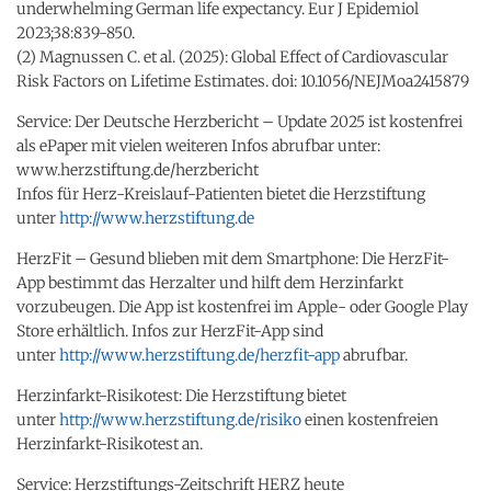
underwhelming German life expectancy. Eur J Epidemiol
2023;38:839-850.
(2) Magnussen C. et al. (2025): Global Effect of Cardiovascular
Risk Factors on Lifetime Estimates. doi: 10.1056/NEJMoa2415879
Service: Der Deutsche Herzbericht – Update 2025 ist kostenfrei
als ePaper mit vielen weiteren Infos abrufbar unter:
www.herzstiftung.de/herzbericht
Infos für Herz-Kreislauf-Patienten bietet die Herzstiftung
unter
http://www.herzstiftung.de
HerzFit – Gesund blieben mit dem Smartphone: Die HerzFit-
App bestimmt das Herzalter und hilft dem Herzinfarkt
vorzubeugen. Die App ist kostenfrei im Apple- oder Google Play
Store erhältlich. Infos zur HerzFit-App sind
unter
http://www.herzstiftung.de/herzfit-app
abrufbar.
Herzinfarkt-Risikotest: Die Herzstiftung bietet
unter
http://www.herzstiftung.de/risiko
einen kostenfreien
Herzinfarkt-Risikotest an.
Service: Herzstiftungs-Zeitschrift HERZ heute