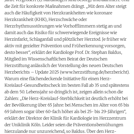
die Zeit für konkrete Maßnahmen drängt. „Mit dem Alter steigt
auch die Häufigkeit von Herzkrankheiten wie koronare
Herzkrankheit (KHK), Herzschwäche oder
Herzrhythmusstörungen wie Vorhofflimmern stetig an und
damit auch das Risiko für schwerwiegende Ereignisse wie
Herzinfarkt, Schlaganfall und plötzlicher Herztod. Je früher wir
aktiv mit gezielter Prävention und Früherkennung vorsorgen,
desto besser“, erklärt der Kardiologe Prof. Dr. Stephan Baldus,
Mitglied im Wissenschaftlichen Beirat der Deutschen
Herzstiftung anlässlich der Vorstellung des neuen Deutschen
Herzberichts – Update 2025 (www.herzstiftung.de/herzbericht).
Warum eine flächendeckende Initiative für einen Herz-
Kreislauf-Gesundheitscheck im besten Fall ab 35 und spätestens
ab dem 50. Lebensjahr so dringlich ist, zeigen allein schon die
Zahlen: „Die Herz-Kreislauf-Sterblichkeit ist deutlich erhöht bei
der Bevölkerung über 65 Jahre: bei Menschen im Alter von 65 bis
69 Jahren sogar über 60-fach höher als bei 25- bis 29-Jährigen“,
erklärt der Direktor der Klinik für Kardiologie im Herzzentrum
der Uniklinik Köln. Leider seien die Präventionsbemühungen
hierzulande nur unzureichend, so Baldus. Über den Herz-