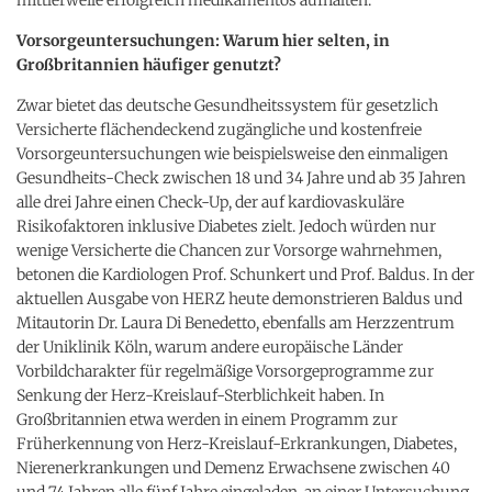
Vorsorgeuntersuchungen: Warum hier selten, in
Großbritannien häufiger genutzt?
Zwar bietet das deutsche Gesundheitssystem für gesetzlich
Versicherte flächendeckend zugängliche und kostenfreie
Vorsorgeuntersuchungen wie beispielsweise den einmaligen
Gesundheits-Check zwischen 18 und 34 Jahre und ab 35 Jahren
alle drei Jahre einen Check-Up, der auf kardiovaskuläre
Risikofaktoren inklusive Diabetes zielt. Jedoch würden nur
wenige Versicherte die Chancen zur Vorsorge wahrnehmen,
betonen die Kardiologen Prof. Schunkert und Prof. Baldus. In der
aktuellen Ausgabe von HERZ heute demonstrieren Baldus und
Mitautorin Dr. Laura Di Benedetto, ebenfalls am Herzzentrum
der Uniklinik Köln, warum andere europäische Länder
Vorbildcharakter für regelmäßige Vorsorgeprogramme zur
Senkung der Herz-Kreislauf-Sterblichkeit haben. In
Großbritannien etwa werden in einem Programm zur
Früherkennung von Herz-Kreislauf-Erkrankungen, Diabetes,
Nierenerkrankungen und Demenz Erwachsene zwischen 40
und 74 Jahren alle fünf Jahre eingeladen, an einer Untersuchung