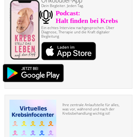
Onkobutler-App
Dein Begleiter. Jeden Tag.
Ein echtes Interview nach­gesprochen. Über
Diagnose, Therapie und die Kraft digitaler
Begleitung
Ihre zentrale Anlaufstelle für alles,
was vor, während und nach der
Krebsbehandlung wichtig ist!