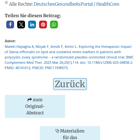
©
Alle Rechte:
DeutschesGesundheitsPortal / HealthCom
Teilen Sie diesen Beitrag:
Autor:
Maleki-Hajiagha A, Mojab F, Amidi F, Amini L. Exploring the therapeutic impact
of Salvia officinalis on lipid and oxidative stress markers in patients with
polycystic ovary syndrome – a randomized placebo-controlled clinical trial. BMC
Complement Med Ther. 2025 Mar 26;25(1):114. doi: 10.1186/s12906-025-04858-2.
PMID: 40141012; PMCID: PMC11938573.
Zurück
zum
Original-
Abstract
Materialien
für das