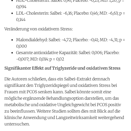
HDL-Cholesterin: Salbei: 0,96; Placebo: -0,23; MD: 1,20; p =
0,094
LDL-Cholesterin: Salbei: -6,16; Placebo: 0,46; MD: -6,63; p =
0,144
Veränderung von oxidativem Stress:
Malondialdehyd: Salbei: -4,72; Placebo: -0,41; MD: -4,31; p =
0,000
Gesamte antioxidative Kapazität: Salbei: 0,006; Placebo:
-0,007; MD: 0,014: p = 0,02
Signifikanter Effekt auf Triglyzeride und oxidativen Stress
Die Autoren schließen, dass ein Salbei-Extrakt demnach
signifikant den Triglyzeridspiegel und oxidativen Stress bei
Frauen mit PCOS senken kann. Salbei könnte somit eine
mögliche ergänzende Behandlungsoption darstellen, um das
metabolische und oxidative Ungleichgewicht bei PCOS positiv
zu beeinflussen. Weitere Studien sollten dies mit Blick auf die
klinische Anwendung und Langzeitwirksamkeit weitergehend
untersuchen.