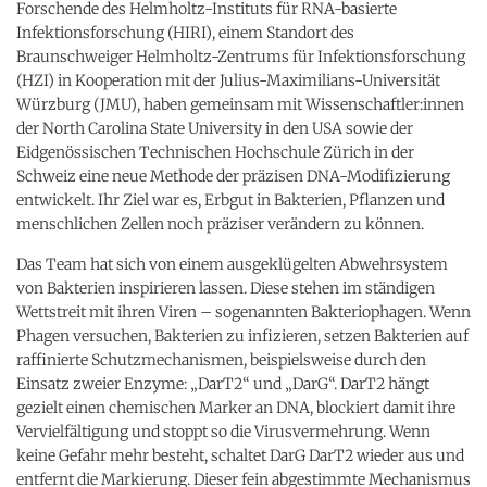
Forschende des Helmholtz-Instituts für RNA-basierte
Infektionsforschung (HIRI), einem Standort des
Braunschweiger Helmholtz-Zentrums für Infektionsforschung
(HZI) in Kooperation mit der Julius-Maximilians-Universität
Würzburg (JMU), haben gemeinsam mit Wissenschaftler:innen
der North Carolina State University in den USA sowie der
Eidgenössischen Technischen Hochschule Zürich in der
Schweiz eine neue Methode der präzisen DNA-Modifizierung
entwickelt. Ihr Ziel war es, Erbgut in Bakterien, Pflanzen und
menschlichen Zellen noch präziser verändern zu können.
Das Team hat sich von einem ausgeklügelten Abwehrsystem
von Bakterien inspirieren lassen. Diese stehen im ständigen
Wettstreit mit ihren Viren – sogenannten Bakteriophagen. Wenn
Phagen versuchen, Bakterien zu infizieren, setzen Bakterien auf
raffinierte Schutzmechanismen, beispielsweise durch den
Einsatz zweier Enzyme: „DarT2“ und „DarG“. DarT2 hängt
gezielt einen chemischen Marker an DNA, blockiert damit ihre
Vervielfältigung und stoppt so die Virusvermehrung. Wenn
keine Gefahr mehr besteht, schaltet DarG DarT2 wieder aus und
entfernt die Markierung. Dieser fein abgestimmte Mechanismus