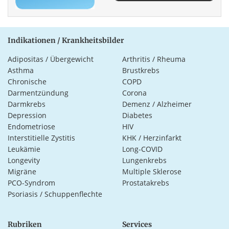
Indikationen / Krankheitsbilder
Adipositas / Übergewicht
Arthritis / Rheuma
Asthma
Brustkrebs
Chronische
COPD
Darmentzündung
Corona
Darmkrebs
Demenz / Alzheimer
Depression
Diabetes
Endometriose
HIV
Interstitielle Zystitis
KHK / Herzinfarkt
Leukämie
Long-COVID
Longevity
Lungenkrebs
Migräne
Multiple Sklerose
PCO-Syndrom
Prostatakrebs
Psoriasis / Schuppenflechte
Rubriken
Services