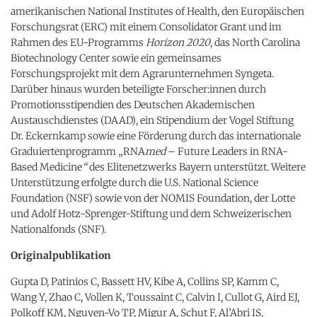
amerikanischen National Institutes of Health, den Europäischen
Forschungsrat (ERC) mit einem Consolidator Grant und im
Rahmen des EU-Programms
Horizon 2020
, das North Carolina
Biotechnology Center sowie ein gemeinsames
Forschungsprojekt mit dem Agrarunternehmen Syngeta.
Darüber hinaus wurden beteiligte Forscher:innen durch
Promotionsstipendien des Deutschen Akademischen
Austauschdienstes (DAAD), ein Stipendium der Vogel Stiftung
Dr. Eckernkamp sowie eine Förderung durch das internationale
Graduiertenprogramm „RNA
med
– Future Leaders in RNA-
Based Medicine
“
des Elitenetzwerks Bayern unterstützt. Weitere
Unterstützung erfolgte durch die U.S. National Science
Foundation (NSF) sowie von der NOMIS Foundation, der Lotte
und Adolf Hotz-Sprenger-Stiftung und dem Schweizerischen
Nationalfonds (SNF).
Originalpublikation
Gupta D, Patinios C, Bassett HV, Kibe A, Collins SP, Kamm C,
Wang Y, Zhao C, Vollen K, Toussaint C, Calvin I, Cullot G, Aird EJ,
Polkoff KM, Nguyen-Vo TP, Migur A, Schut F, Al’Abri IS,