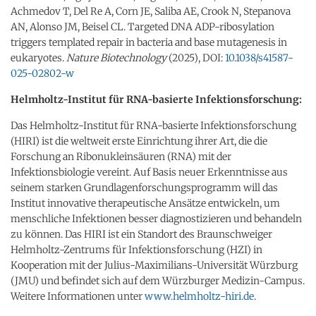
Achmedov T, Del Re A, Corn JE, Saliba AE, Crook N, Stepanova
AN, Alonso JM, Beisel CL. Targeted DNA ADP-ribosylation
triggers templated repair in bacteria and base mutagenesis in
eukaryotes.
Nature Biotechnology
(2025), DOI:
10.1038/s41587-
025-02802-w
Helmholtz-Institut für RNA-basierte Infektionsforschung:
Das Helmholtz-Institut für RNA-basierte Infektionsforschung
(HIRI) ist die weltweit erste Einrichtung ihrer Art, die die
Forschung an Ribonukleinsäuren (RNA) mit der
Infektionsbiologie vereint. Auf Basis neuer Erkenntnisse aus
seinem starken Grundlagenforschungsprogramm will das
Institut innovative therapeutische Ansätze entwickeln, um
menschliche Infektionen besser diagnostizieren und behandeln
zu können. Das HIRI ist ein Standort des Braunschweiger
Helmholtz-Zentrums für Infektionsforschung (HZI) in
Kooperation mit der Julius-Maximilians-Universität Würzburg
(JMU) und befindet sich auf dem Würzburger Medizin-Campus.
Weitere Informationen unter
www.helmholtz-hiri.de
.