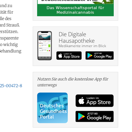
 und zu
ität für
le des
ard Strauß.
erstützen.
Die Digitale
ansparente
Hausapotheke
o wichtig
Medikamente immer im Blick
 Behandlung
Nutzen Sie auch die kosten­lose App für
unterwegs
-025-00472-8