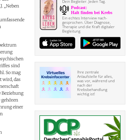
Dein Begleiter. Jeden Tag.
J. „Neben
Ein echtes Interview nach­
e umfassende
gesprochen. Über Diagnose,
n
Therapie und die Kraft digitaler
Begleitung
Spektrum
terung
 psychischen
iffes sind
Ihre zentrale
ahl. So mag
Anlaufstelle für alles,
t wird, das
was vor, während und
nach der
tnerschaft
Krebsbehandlung
ie Beziehung
wichtig ist!
e gehören
ührung einer
em
n