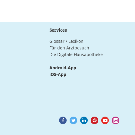
Services
Glossar / Lexikon
Für den Arztbesuch
Die Digitale Hausapotheke
Android-App
iOS-App
Goto
Goto
Goto
Goto
Goto
Goto