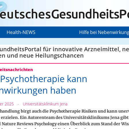
Health-NEWS
Hilfe bei Nebenwirkun
ndheitsPortal für innovative Arzneimittel, n
en und neue Heilungschancen
itsnachrichten
Psychotherapie kann
nwirkungen haben
er 2025
-
Universitätsklinikum Jena
ehandlung birgt auch die Psychotherapie Risiken und kann une
erzielen. Ein Autorenteam des Universitätsklinikums Jena gibt
l Nature Reviews Psychology einen Überblick zum Stand der Wis