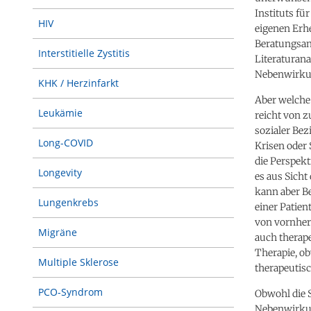
Instituts f
HIV
eigenen Erh
Beratungsan
Interstitielle Zystitis
Literaturana
Nebenwirkun
KHK / Herzinfarkt
Aber welche
Leukämie
reicht von 
sozialer Bez
Long-COVID
Krisen oder 
die Perspekt
Longevity
es aus Sicht
kann aber Be
Lungenkrebs
einer Patien
von vornher
Migräne
auch therape
Therapie, ob
Multiple Sklerose
therapeutisc
PCO-Syndrom
Obwohl die 
Nebenwirkun