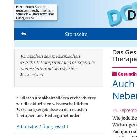
Hier finden Sie die
neusten medizinischen
Studien – übersetzt und
kurzgefasst
Startseite
Das Gesu
Wir machen den medizinischen
Therapi
Fortschritt transparent und bringen alle
Interessierten auf den neusten
Gesundhe
Wissenstand.
Auch 
Nebe
Zu diesen Krankheitsbildern recherchieren
wir die aktuellsten wissenschaftlichen
Forschungs­ergebnisse zu den neusten
25. Septemb
Therapien und Heilungsmethoden
Wie jede B
Wirkungen 
Adipositas / Übergewicht
Fachjourna