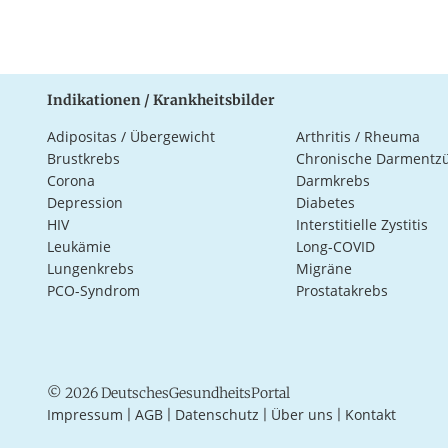
Indikationen / Krankheitsbilder
Adipositas / Übergewicht
Arthritis / Rheuma
Brustkrebs
Chronische Darmentz
Corona
Darmkrebs
Depression
Diabetes
HIV
Interstitielle Zystitis
Leukämie
Long-COVID
Lungenkrebs
Migräne
PCO-Syndrom
Prostatakrebs
© 2026 DeutschesGesundheitsPortal
Impressum
AGB
Datenschutz
Über uns
Kontakt
|
|
|
|