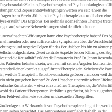
ür Psychosoziale Medizin, Psychotherapie und Psychoonkologie am UK
ebungen und Repräsentativbefragungen werten wir seit Jahren die
fragen beim Verein ‚Ethik in der Psychotherapie‘ aus und haben ein
lyse erstellt.“ Das Ergebnis: Bei mehr als jeder zehnten Therapie trete
gen auf, schwere Nebenwirkungen sind deutlich seltener.
 unerwünschten Wirkungen kann eine Psychotherapie haben? Das 
zunehmenden oder neu auftretenden Symptomen über die Verschlech
iehungen und negative Folgen für das Berufsleben bis hin zu akuten
Selbstmordgedanken. „Zwei zentrale Aspekte bei der Klärung des Begr
ive und die Kausalität“, erklärt die Erstautorin Prof. Dr. Jenny Rosend
 des Patienten belastend sein, wenn er mit seinen Ängsten konfrontier
standteil einer korrekt ausgeführten Therapie sein. Scheitert die Par
tin, weil die Therapie ihr Selbstbewusstsein gefördert hat, oder weil d
ein nicht gut gehen konnte? Zu den Ursachen unerwünschter Effekt
utische Kunstfehler – etwa ein zu frühes Therapieende, die Weiterf
wohl das Patient-Therapeuten-Verhältnis gestört ist, bis hin zu grob
hen Fehlverhalten wie sozialen und sexuellen Übergriffen.
Studienlage zur Wirksamkeit von Psychotherapie recht gut ist, werde
gen selten betrachtet. Das Autorenteam empfiehlt deshalb, in der