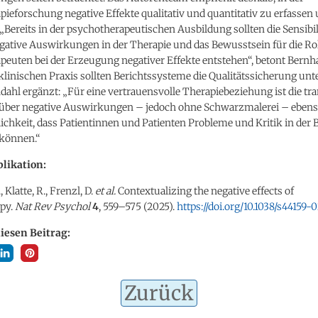
ieforschung negative Effekte qualitativ und quantitativ zu erfassen
 „Bereits in der psychotherapeutischen Ausbildung sollten die Sensibil
gative Auswirkungen in der Therapie und das Bewusstsein für die Rol
euten bei der Erzeugung negativer Effekte entstehen“, betont Bernh
klinischen Praxis sollten Berichtssysteme die Qualitätssicherung unt
ahl ergänzt: „Für eine vertrauensvolle Therapiebeziehung ist die tr
über negative Auswirkungen – jedoch ohne Schwarzmalerei – ebens
ichkeit, dass Patientinnen und Patienten Probleme und Kritik in der
können.“
likation:
, Klatte, R., Frenzl, D.
et al.
Contextualizing the negative effects of
py.
Nat Rev Psychol
4
, 559–575 (2025).
https://doi.org/10.1038/s44159
diesen Beitrag:
Zurück