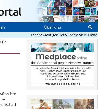
gen
Über uns
Lebenswichtiger Herz-Check: Viele Erwachsene mit
eue
rwünschte
 im
senschaft