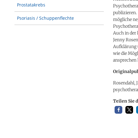
Prostatakrebs
Psychotherap
publizieren.
Psoriasis / Schuppenflechte
mögliche ne
Psychotherap
Auch in der 
Jenny Rosend
Aufklärung 
wie die Mögl
ansprechen 
Originalpub
Rosendahl, J.
psychothera
Teilen Sie 