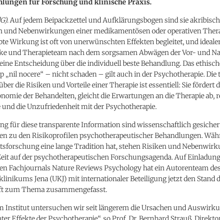
lungen für Forschung und klinische Praxis.
G).
Auf jedem Beipackzettel und Aufklärungsbogen sind sie akribisch 
en und Nebenwirkungen einer medikamentösen oder operativen Ther
bte Wirkung ist oft von unerwünschten Effekten begleitet, und ideale
nke und Therapieteam nach dem sorgsamen Abwägen der Vor- und Na
ine Entscheidung über die individuell beste Behandlung. Das ethisch
 „nil nocere“ – nicht schaden – gilt auch in der Psychotherapie. Die
ber die Risiken und Vorteile einer Therapie ist essentiell: Sie fördert 
nomie der Behandelten, gleicht die Erwartungen an die Therapie ab, r
 und die Unzufriedenheit mit der Psychotherapie.
g für diese transparente Information sind wissenschaftlich gesicher
en zu den Risikoprofilen psychotherapeutischer Behandlungen. Wäh
sforschung eine lange Tradition hat, stehen Risiken und Nebenwirk
 Zeit auf der psychotherapeutischen Forschungsagenda. Auf Einladung
n Fachjournals Nature Reviews Psychology hat ein Autorenteam de
klinikums Jena (UKJ) mit internationaler Beteiligung jetzt den Stand 
ft zum Thema zusammengefasst.
 Institut untersuchen wir seit längerem die Ursachen und Auswirk
r Effekte der Psychotherapie“, so Prof. Dr. Bernhard Strauß, Direkto