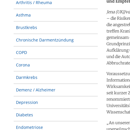
und Empfeh
Arthritis / Rheuma
Jena (UKJ/vd
Asthma
– die Risik
die angestre
Brustkrebs
treffen Kra
gemeinsam e
Chronische Darmentzündung
Grundprinzip
Aufklärung ü
COPD
und die Auto
Abbruchrate
Corona
Voraussetzun
Darmkrebs
Information
Wirksamkeit
Demenz / Alzheimer
seit kurzer
renommierte
Depression
Universitäts
Wissenscha
Diabetes
„An unserem
Endometriose
unerwünschte