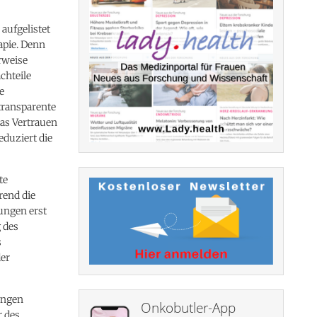
aufgelistet
apie. Denn
rweise
chteile
e
 transparente
das Vertrauen
eduziert die
te
rend die
ungen erst
 des
s
der
ungen
Onkobutler-App
r des