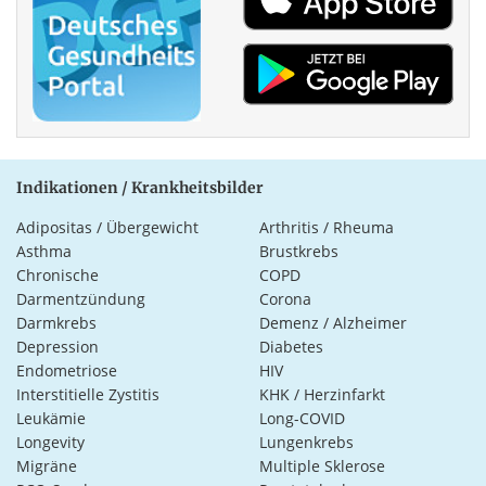
Indikationen / Krankheitsbilder
Adipositas / Übergewicht
Arthritis / Rheuma
Asthma
Brustkrebs
Chronische
COPD
Darmentzündung
Corona
Darmkrebs
Demenz / Alzheimer
Depression
Diabetes
Endometriose
HIV
Interstitielle Zystitis
KHK / Herzinfarkt
Leukämie
Long-COVID
Longevity
Lungenkrebs
Migräne
Multiple Sklerose