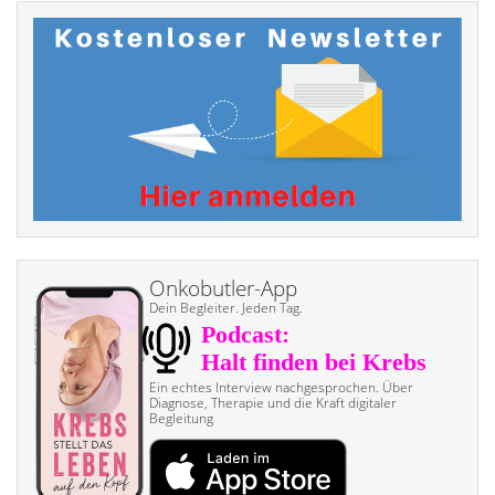
Onkobutler-App
Dein Begleiter. Jeden Tag.
Ein echtes Interview nach­gesprochen. Über
Diagnose, Therapie und die Kraft digitaler
Begleitung