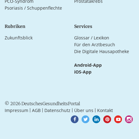
PCO-Syndrom
Prostatakrebs
Psoriasis / Schuppenflechte
Rubriken
Services
Zukunftsblick
Glossar / Lexikon
Für den Arztbesuch
Die Digitale Hausapotheke
Android-App
iOS-App
© 2026 DeutschesGesundheitsPortal
Impressum
AGB
Datenschutz
Über uns
Kontakt
|
|
|
|
Goto
Goto
Goto
Goto
Goto
Goto
Facebook
Twitter
LinkedIn
Pinterest
Youtube
Instagra