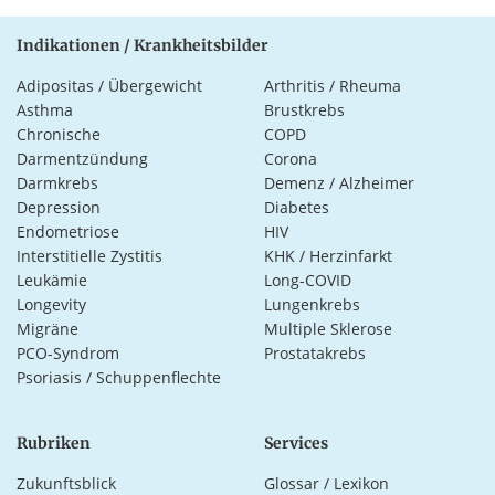
Indikationen / Krankheitsbilder
Adipositas / Übergewicht
Arthritis / Rheuma
Asthma
Brustkrebs
Chronische
COPD
Darmentzündung
Corona
Darmkrebs
Demenz / Alzheimer
Depression
Diabetes
Endometriose
HIV
Interstitielle Zystitis
KHK / Herzinfarkt
Leukämie
Long-COVID
Longevity
Lungenkrebs
Migräne
Multiple Sklerose
PCO-Syndrom
Prostatakrebs
Psoriasis / Schuppenflechte
Rubriken
Services
Zukunftsblick
Glossar / Lexikon