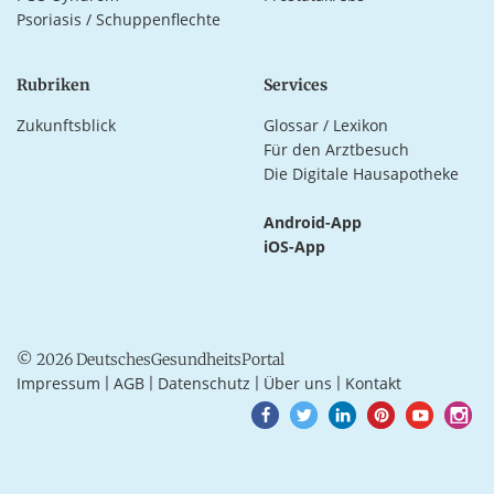
Psoriasis / Schuppenflechte
Rubriken
Services
Zukunftsblick
Glossar / Lexikon
Für den Arztbesuch
Die Digitale Hausapotheke
Android-App
iOS-App
© 2026 DeutschesGesundheitsPortal
Impressum
AGB
Datenschutz
Über uns
Kontakt
|
|
|
|
Goto
Goto
Goto
Goto
Goto
Goto
Facebook
Twitter
LinkedIn
Pinterest
Youtube
Instagra