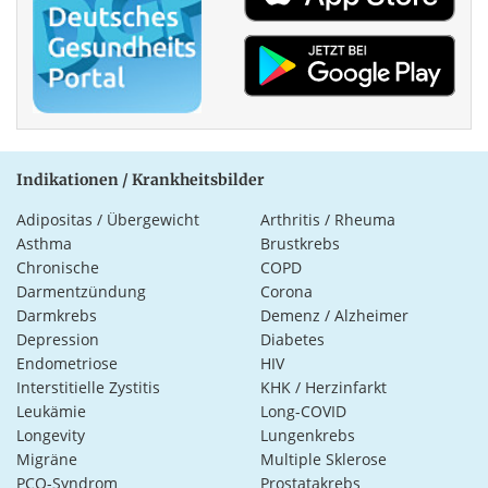
Indikationen / Krankheitsbilder
Adipositas / Übergewicht
Arthritis / Rheuma
Asthma
Brustkrebs
Chronische
COPD
Darmentzündung
Corona
Darmkrebs
Demenz / Alzheimer
Depression
Diabetes
Endometriose
HIV
Interstitielle Zystitis
KHK / Herzinfarkt
Leukämie
Long-COVID
Longevity
Lungenkrebs
Migräne
Multiple Sklerose
PCO-Syndrom
Prostatakrebs