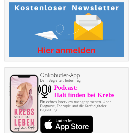
Onkobutler-App
Dein Begleiter. Jeden Tag.
Ein echtes Interview nach­gesprochen. Über
Diagnose, Therapie und die Kraft digitaler
Begleitung