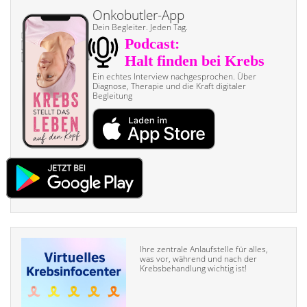
Onkobutler-App
Dein Begleiter. Jeden Tag.
Ein echtes Interview nach­gesprochen. Über
Diagnose, Therapie und die Kraft digitaler
Begleitung
Ihre zentrale Anlaufstelle für alles,
was vor, während und nach der
Krebsbehandlung wichtig ist!