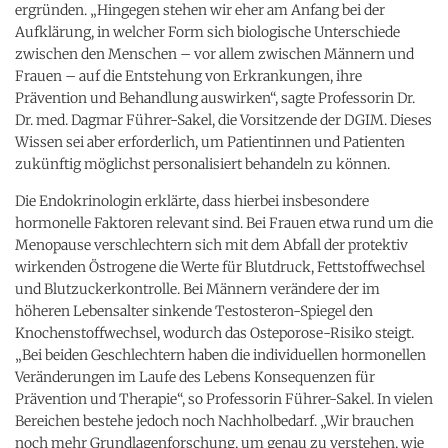
ergründen. „Hingegen stehen wir eher am Anfang bei der
Aufklärung, in welcher Form sich biologische Unterschiede
zwischen den Menschen – vor allem zwischen Männern und
Frauen – auf die Entstehung von Erkrankungen, ihre
Prävention und Behandlung auswirken“, sagte Professorin Dr.
Dr. med. Dagmar Führer-Sakel, die Vorsitzende der DGIM. Dieses
Wissen sei aber erforderlich, um Patientinnen und Patienten
zukünftig möglichst personalisiert behandeln zu können.
Die Endokrinologin erklärte, dass hierbei insbesondere
hormonelle Faktoren relevant sind. Bei Frauen etwa rund um die
Menopause verschlechtern sich mit dem Abfall der protektiv
wirkenden Östrogene die Werte für Blutdruck, Fettstoffwechsel
und Blutzuckerkontrolle. Bei Männern verändere der im
höheren Lebensalter sinkende Testosteron-Spiegel den
Knochenstoffwechsel, wodurch das Osteporose-Risiko steigt.
„Bei beiden Geschlechtern haben die individuellen hormonellen
Veränderungen im Laufe des Lebens Konsequenzen für
Prävention und Therapie“, so Professorin Führer-Sakel. In vielen
Bereichen bestehe jedoch noch Nachholbedarf. „Wir brauchen
noch mehr Grundlagenforschung, um genau zu verstehen, wie