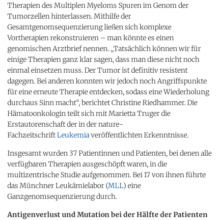
Therapien des Multiplen Myeloms Spuren im Genom der
Tumorzellen hinterlassen. Mithilfe der
Gesamtgenomsequenzierung ließen sich komplexe
Vortherapien rekonstruieren – man könnte es einen
genomischen Arztbrief nennen. „Tatsächlich können wir für
einige Therapien ganz klar sagen, dass man diese nicht noch
einmal einsetzen muss. Der Tumor ist definitiv resistent
dagegen. Bei anderen konnten wir jedoch noch Angriffspunkte
für eine erneute Therapie entdecken, sodass eine Wiederholung
durchaus Sinn macht“, berichtet Christine Riedhammer. Die
Hämatoonkologin teilt sich mit Marietta Truger die
Erstautorenschaft der in der nature-
Fachzeitschrift
Leukemia
veröffentlichten Erkenntnisse.
Insgesamt wurden 37 Patientinnen und Patienten, bei denen alle
verfügbaren Therapien ausgeschöpft waren, in die
multizentrische Studie aufgenommen. Bei 17 von ihnen führte
das Münchner Leukämielabor (
MLL
) eine
Ganzgenomsequenzierung durch.
Antigenverlust und Mutation bei der Hälfte der Patienten