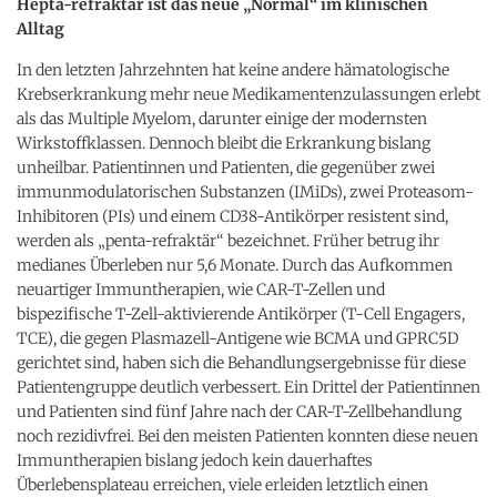
Hepta-refraktär ist das neue „Normal“ im klinischen
Alltag
In den letzten Jahrzehnten hat keine andere hämatologische
Krebserkrankung mehr neue Medikamentenzulassungen erlebt
als das Multiple Myelom, darunter einige der modernsten
Wirkstoffklassen. Dennoch bleibt die Erkrankung bislang
unheilbar. Patientinnen und Patienten, die gegenüber zwei
immunmodulatorischen Substanzen (IMiDs), zwei Proteasom-
Inhibitoren (PIs) und einem CD38-Antikörper resistent sind,
werden als „penta-refraktär“ bezeichnet. Früher betrug ihr
medianes Überleben nur 5,6 Monate. Durch das Aufkommen
neuartiger Immuntherapien, wie CAR-T-Zellen und
bispezifische T-Zell-aktivierende Antikörper (T-Cell Engagers,
TCE), die gegen Plasmazell-Antigene wie BCMA und GPRC5D
gerichtet sind, haben sich die Behandlungsergebnisse für diese
Patientengruppe deutlich verbessert. Ein Drittel der Patientinnen
und Patienten sind fünf Jahre nach der CAR-T-Zellbehandlung
noch rezidivfrei. Bei den meisten Patienten konnten diese neuen
Immuntherapien bislang jedoch kein dauerhaftes
Überlebensplateau erreichen, viele erleiden letztlich einen