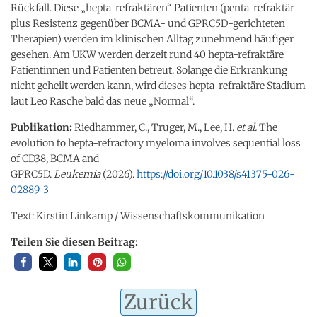
Rückfall. Diese „hepta-refraktären“ Patienten (penta-refraktär
plus Resistenz gegenüber BCMA- und GPRC5D-gerichteten
Therapien) werden im klinischen Alltag zunehmend häufiger
gesehen. Am UKW werden derzeit rund 40 hepta-refraktäre
Patientinnen und Patienten betreut. Solange die Erkrankung
nicht geheilt werden kann, wird dieses hepta-refraktäre Stadium
laut Leo Rasche bald das neue „Normal“.
Publikation:
Riedhammer, C., Truger, M., Lee, H.
et al.
The
evolution to hepta-refractory myeloma involves sequential loss
of CD38, BCMA and
GPRC5D.
Leukemia
(2026).
https://doi.org/10.1038/s41375-026-
02889-3
Text: Kirstin Linkamp / Wissenschaftskommunikation
Teilen Sie diesen Beitrag:
Zurück