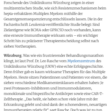
Forschende des Uniklinikums Würzburg zeigen in einer
multizentrischen Studie, wie sich Resistenzmechanismen beim
hepta-refraktären Multiplen Myelom mithilfe der
Gesamtgenomsequenzierung entschlüsseln lassen. Die in der
Fachzeitschrift
Leukemia
veröffentlichte Studie belegt: Sind
Zielantigene wie BCMA oder GPRC5D noch vorhanden, kann
eine erneute Immuntherapie wirksam sein – ein wichtiger
Schritt hin zu präziserer Therapieentscheidung selbst nach
sieben Vortherapien.
Würzburg
. Was wie ein frustrierender Behandlungsmarathon
klingt, ist laut Prof. Dr. Leo Rasche vom
Myelomzentrum
des
Uniklinikums Würzburg (UKW) eine echte Erfolgsgeschichte.
Denn früher gab es kaum wirksame Therapien für das Multiple
Myelom. Heute sitzen Patientinnen und Patienten vor einem, die
sieben verschiedene Medikamentenklassen erhalten haben: Je
zwei Proteasom-Inhibitoren und Immunmodulatoren,
monoklonale und bispezifische Antikörper sowie eine CAR-T-
Zelltherapie. „Das heißt, sie haben schon viele Jahre mit der
Erkrankung gelebt und sind dank der schonenderen, neuartigen
Immuntherapien relativ fit“, sagt Rasche. Doch was ist zu tun,