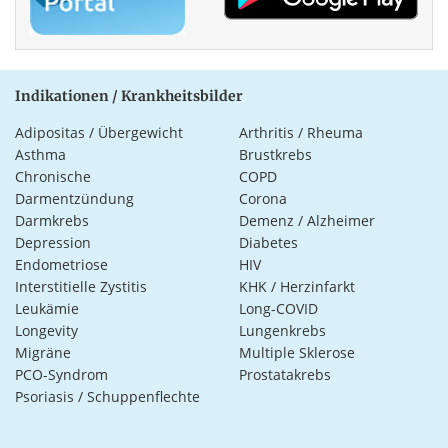
Indikationen / Krankheitsbilder
Adipositas / Übergewicht
Arthritis / Rheuma
Asthma
Brustkrebs
Chronische
COPD
Darmentzündung
Corona
Darmkrebs
Demenz / Alzheimer
Depression
Diabetes
Endometriose
HIV
Interstitielle Zystitis
KHK / Herzinfarkt
Leukämie
Long-COVID
Longevity
Lungenkrebs
Migräne
Multiple Sklerose
PCO-Syndrom
Prostatakrebs
Psoriasis / Schuppenflechte