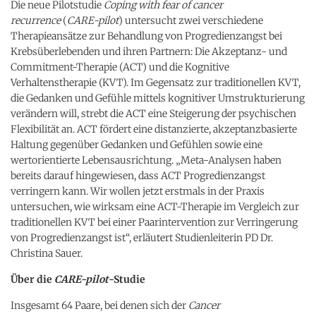
Die neue Pilotstudie
Coping with fear of cancer
recurrence
(
CARE-pilot
) untersucht zwei verschiedene
Therapieansätze zur Behandlung von Progredienzangst bei
Krebsüberlebenden und ihren Partnern: Die Akzeptanz- und
Commitment-Therapie (ACT) und die Kognitive
Verhaltenstherapie (KVT). Im Gegensatz zur traditionellen KVT,
die Gedanken und Gefühle mittels kognitiver Umstrukturierung
verändern will, strebt die ACT eine Steigerung der psychischen
Flexibilität an. ACT fördert eine distanzierte, akzeptanzbasierte
Haltung gegenüber Gedanken und Gefühlen sowie eine
wertorientierte Lebensausrichtung. „Meta-Analysen haben
bereits darauf hingewiesen, dass ACT Progredienzangst
verringern kann. Wir wollen jetzt erstmals in der Praxis
untersuchen, wie wirksam eine ACT-Therapie im Vergleich zur
traditionellen KVT bei einer Paarintervention zur Verringerung
von Progredienzangst ist“, erläutert Studienleiterin PD Dr.
Christina Sauer.
Über die
CARE-pilot
-Studie
Insgesamt 64 Paare, bei denen sich der
Cancer