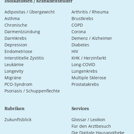
Indikationen / Krankheitsbilder
Adipositas / Übergewicht
Arthritis / Rheuma
Asthma
Brustkrebs
Chronische
COPD
Darmentzündung
Corona
Darmkrebs
Demenz / Alzheimer
Depression
Diabetes
Endometriose
HIV
Interstitielle Zystitis
KHK / Herzinfarkt
Leukämie
Long-COVID
Longevity
Lungenkrebs
Migräne
Multiple Sklerose
PCO-Syndrom
Prostatakrebs
Psoriasis / Schuppenflechte
Rubriken
Services
Zukunftsblick
Glossar / Lexikon
Für den Arztbesuch
Die Digitale Hausapotheke