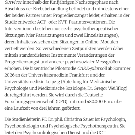
Survivor
innerhalb der fünfjährigen Nachsorgephase nach
Abschluss der Krebsbehandlung befindet und mindestens einer
der beiden Partner unter Progredienzangst leidet, erhalten in der
Studie entweder ACT- oder KVT-Paarinterventionen. Die
Interventionen bestehen aus sechs psychotherapeutischen
Sitzungen (vier Paarsitzungen und zwei Einzelsitzungen),
deren Inhalte zwischen den Sitzungen in Online-Modulen
vertieft werden. Zu verschiedenen Zeitpunkten werden dabei
mittels standardisierter Instrumente Veränderungen der
Progredienzangst und anderer psychosozialer Messgrößen
erhoben. Die bizentrische Pilotstudie
CARE-pilot
soll ab Sommer
2026 an der Universitätsmedizin Frankfurt und der
Universitätsmedizin Leipzig (Abteilung für Medizinische
Psychologie und Medizinische Soziologie, Dr. Gregor Weißflog)
durchgeführt werden. Sie wird durch die Deutsche
Forschungsgemeinschaft (DFG) mit rund 480.000 Euro über
eine Laufzeit von drei Jahren gefördert.
Die Studienleiterin PD Dr. phil. Christina Sauer ist Psychologin,
Psychoonkologin und Psychologische Psychotherapeutin. Sie
leitet den Psychoonkologischen Dienst und die UCT