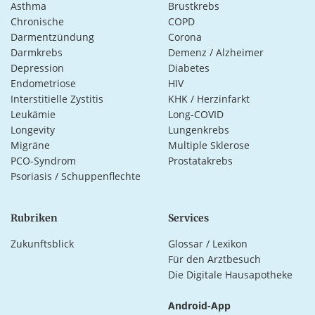
Asthma
Brustkrebs
Chronische
COPD
Darmentzündung
Corona
Darmkrebs
Demenz / Alzheimer
Depression
Diabetes
Endometriose
HIV
Interstitielle Zystitis
KHK / Herzinfarkt
Leukämie
Long-COVID
Longevity
Lungenkrebs
Migräne
Multiple Sklerose
PCO-Syndrom
Prostatakrebs
Psoriasis / Schuppenflechte
Rubriken
Services
Zukunftsblick
Glossar / Lexikon
Für den Arztbesuch
Die Digitale Hausapotheke
Android-App