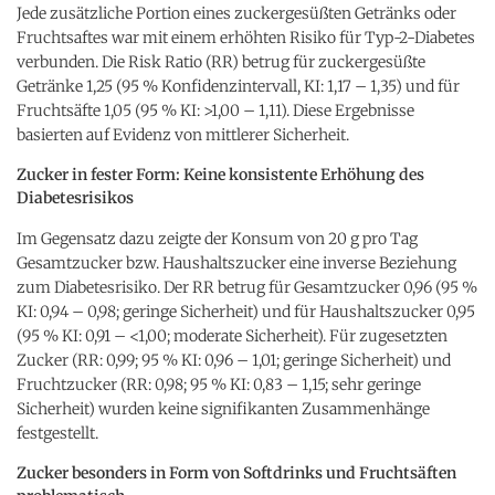
Jede zusätzliche Portion eines zuckergesüßten Getränks oder
Fruchtsaftes war mit einem erhöhten Risiko für Typ-2-Diabetes
verbunden. Die Risk Ratio (RR) betrug für zuckergesüßte
Getränke 1,25 (95 % Konfidenzintervall, KI: 1,17 – 1,35) und für
Fruchtsäfte 1,05 (95 % KI: >1,00 – 1,11). Diese Ergebnisse
basierten auf Evidenz von mittlerer Sicherheit.
Zucker in fester Form: Keine konsistente Erhöhung des
Diabetesrisikos
Im Gegensatz dazu zeigte der Konsum von 20 g pro Tag
Gesamtzucker bzw. Haushaltszucker eine inverse Beziehung
zum Diabetesrisiko. Der RR betrug für Gesamtzucker 0,96 (95 %
KI: 0,94 – 0,98; geringe Sicherheit) und für Haushaltszucker 0,95
(95 % KI: 0,91 – <1,00; moderate Sicherheit). Für zugesetzten
Zucker (RR: 0,99; 95 % KI: 0,96 – 1,01; geringe Sicherheit) und
Fruchtzucker (RR: 0,98; 95 % KI: 0,83 – 1,15; sehr geringe
Sicherheit) wurden keine signifikanten Zusammenhänge
festgestellt.
Zucker besonders in Form von Softdrinks und Fruchtsäften