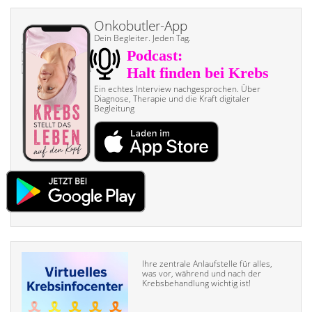
Onkobutler-App
Dein Begleiter. Jeden Tag.
Ein echtes Interview nach­gesprochen. Über
Diagnose, Therapie und die Kraft digitaler
Begleitung
Ihre zentrale Anlaufstelle für alles,
was vor, während und nach der
Krebsbehandlung wichtig ist!