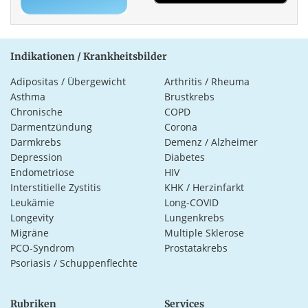
Indikationen / Krankheitsbilder
Adipositas / Übergewicht
Arthritis / Rheuma
Asthma
Brustkrebs
Chronische
COPD
Darmentzündung
Corona
Darmkrebs
Demenz / Alzheimer
Depression
Diabetes
Endometriose
HIV
Interstitielle Zystitis
KHK / Herzinfarkt
Leukämie
Long-COVID
Longevity
Lungenkrebs
Migräne
Multiple Sklerose
PCO-Syndrom
Prostatakrebs
Psoriasis / Schuppenflechte
Rubriken
Services