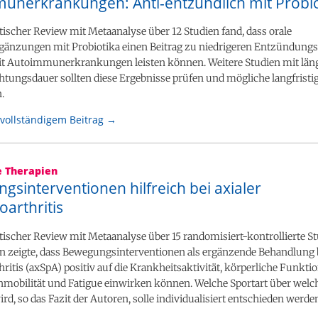
unerkrankungen: Anti-entzündlich mit Probio
ischer Review mit Metaanalyse über 12 Studien fand, dass orale
änzungen mit Probiotika einen Beitrag zu niedrigeren Entzündung
it Autoimmunerkrankungen leisten können. Weitere Studien mit län
tungsdauer sollten diese Ergebnisse prüfen und mögliche langfristig
.
vollständigem Beitrag →
e Therapien
sinterventionen hilfreich bei axialer
arthritis
ischer Review mit Metaanalyse über 15 randomisiert-kontrollierte St
n zeigte, dass Bewegungsinterventionen als ergänzende Behandlung b
ritis (axSpA) positiv auf die Krankheitsaktivität, körperliche Funktio
nmobilität und Fatigue einwirken können. Welche Sportart über welc
ird, so das Fazit der Autoren, solle individualisiert entschieden werde