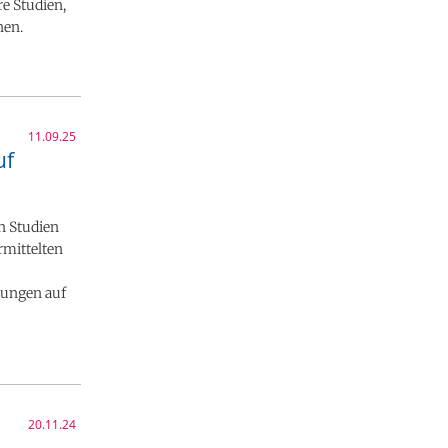
e Studien,
nen.
11.09.25
uf
n Studien
rmittelten
kungen auf
20.11.24