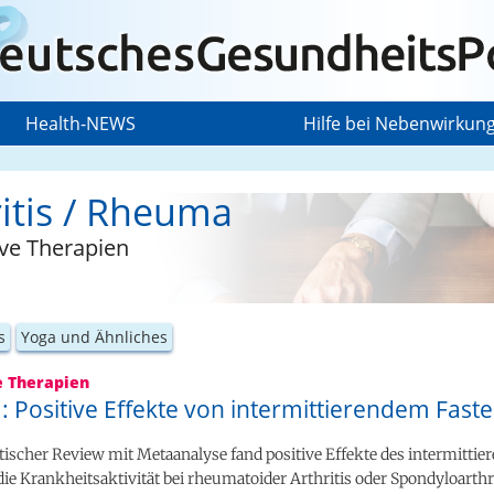
Health-NEWS
Hilfe bei Nebenwirkun
ritis / Rheuma
ive Therapien
s
Yoga und Ähnliches
e Therapien
 Positive Effekte von intermittierendem Fast
ischer Review mit Metaanalyse fand positive Effekte des intermittie
die Krankheitsaktivität bei rheumatoider Arthritis oder Spondyloarthr