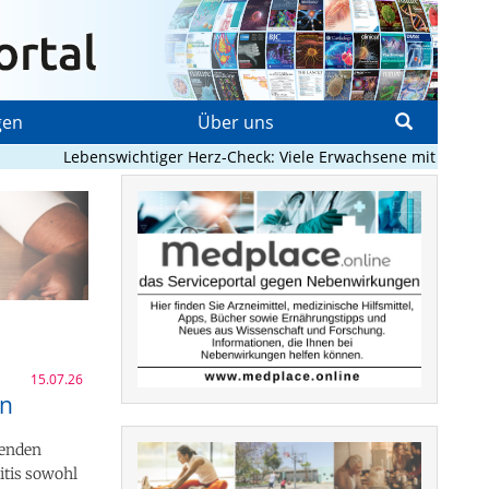
gen
Über uns
Lebenswichtiger Herz-Check: Viele Erwachsene mit angeborenem
15.07.26
en
renden
itis sowohl