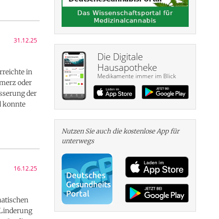
31.12.25
Die Digitale
Hausapotheke
reichte in
Medikamente immer im Blick
hmerz oder
sserung der
d konnte
Nutzen Sie auch die kosten­lose App für
unterwegs
16.12.25
matischen
 Linderung