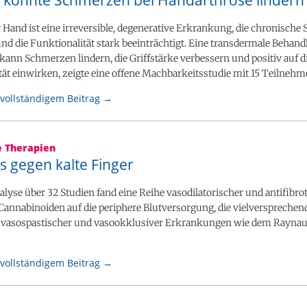
 könnte Schmerzen bei Handarthrose lindern
 Hand ist eine irreversible, degenerative Erkrankung, die chronisch
nd die Funktionalität stark beeinträchtigt. Eine transdermale Behan
kann Schmerzen lindern, die Griffstärke verbessern und positiv auf d
ät einwirken, zeigte eine offene Machbarkeitsstudie mit 15 Teilnehm
vollständigem Beitrag →
e Therapien
s gegen kalte Finger
lyse über 32 Studien fand eine Reihe vasodilatorischer und antifibro
Cannabinoiden auf die periphere Blutversorgung, die vielversprechend
 vasospastischer und vasookklusiver Erkrankungen wie dem Rayn
vollständigem Beitrag →