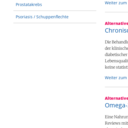
Weiter zum 
Prostatakrebs
Psoriasis / Schuppenflechte
Alternativ
Chronis
Die Behandl
der klinisc
diabetische
Lebensqualit
keine statis
Weiter zum 
Alternativ
Omega-3
Eine Nahrun
Reviews mit 