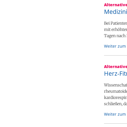
Alternativ
Medizin
Bei Patient
mit erhöhtem
Tagen nach 
Weiter zum 
Alternativ
Herz-Fi
Wissenschaft
rheumatoider
kardiorespir
schließen, d
Weiter zum 