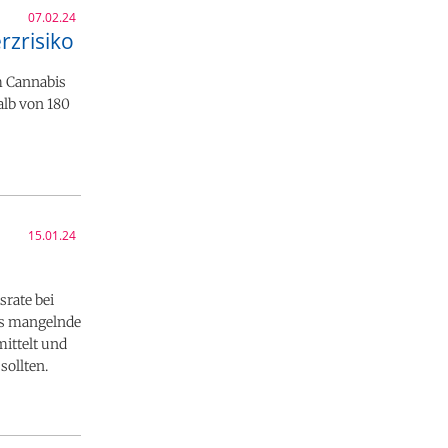
07.02.24
rzrisiko
m Cannabis
alb von 180
15.01.24
srate bei
ass mangelnde
mittelt und
sollten.