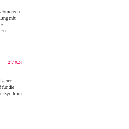
e Schmerzen
dlung mit
ie
ern.
21.10.24
tischer
 für die
aud-Syndrom