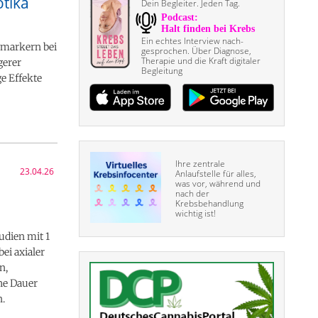
tika
Dein Begleiter. Jeden Tag.
Ein echtes Interview nach­
smarkern bei
gesprochen. Über Diagnose,
Therapie und die Kraft digitaler
gerer
Begleitung
e Effekte
Ihre zentrale
23.04.26
Anlaufstelle für alles,
was vor, während und
nach der
Krebsbehandlung
wichtig ist!
udien mit 1
ei axialer
n,
he Dauer
n.