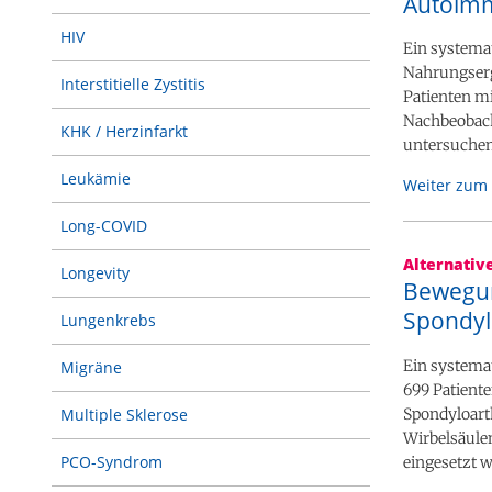
Autoimm
HIV
Ein systemat
Nahrungserg
Interstitielle Zystitis
Patienten m
Nachbeobach
KHK / Herzinfarkt
untersuchen
Leukämie
Weiter zum 
Long-COVID
Alternativ
Longevity
Bewegung
Spondylo
Lungenkrebs
Ein systemat
Migräne
699 Patiente
Multiple Sklerose
Spondyloarth
Wirbelsäule
PCO-Syndrom
eingesetzt w