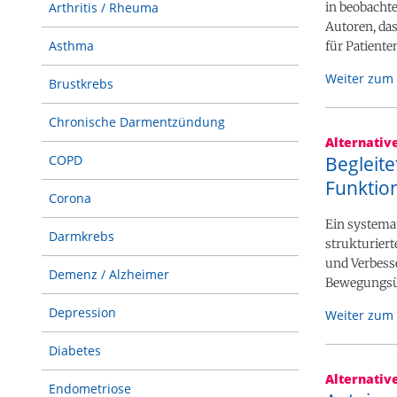
in beobachte
Arthritis / Rheuma
Autoren, da
Asthma
für Patienten
Weiter zum 
Brustkrebs
Chronische Darmentzündung
Alternativ
Begleit
COPD
Funktio
Corona
Ein systemat
Darmkrebs
strukturier
und Verbesse
Demenz / Alzheimer
Bewegungsüb
Depression
Weiter zum 
Diabetes
Alternativ
Endometriose