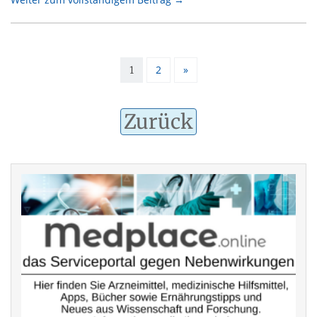
2
»
1
Zurück