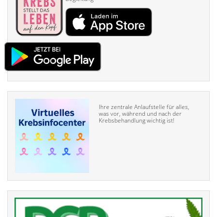
Ihre zentrale Anlaufstelle für alles,
was vor, während und nach der
Krebsbehandlung wichtig ist!