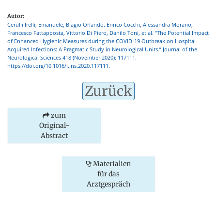
Autor:
Cerulli Irelli, Emanuele, Biagio Orlando, Enrico Cocchi, Alessandra Morano,
Francesco Fattapposta, Vittorio Di Piero, Danilo Toni, et al. “The Potential Impact
of Enhanced Hygienic Measures during the COVID-19 Outbreak on Hospital-
Acquired Infections: A Pragmatic Study in Neurological Units.” Journal of the
Neurological Sciences 418 (November 2020): 117111.
https://doi.org/10.1016/j.jns.2020.117111.
Zurück
zum
Original-
Abstract
Materialien
für das
Arztgespräch