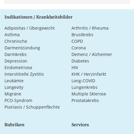
Indikationen / Krankheitsbilder
Adipositas / Übergewicht
Arthritis / Rheuma
Asthma
Brustkrebs
Chronische
COPD
Darmentzündung
Corona
Darmkrebs
Demenz / Alzheimer
Depression
Diabetes
Endometriose
HIV
Interstitielle Zystitis
KHK / Herzinfarkt
Leukämie
Long-COVID
Longevity
Lungenkrebs
Migräne
Multiple Sklerose
PCO-Syndrom
Prostatakrebs
Psoriasis / Schuppenflechte
Rubriken
Services