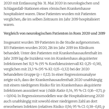
2020 mit Entlassung bis 31. Mai 2020 in neurologischen und
Schlaganfall-Stationen eines römischen Krankenhause
hospitalisiert waren. Diese Patienten wurden mit Patienten
verglichen, die im selben Zeitraum im Jahr 2019 hospitalisiert
waren.
Vergleich von neurologischen Patienten in Rom 2020 und 2019
Insgesamt wurden 319 Patienten in die Studie aufgenommen.
103 Patienten wurden 2020, 216 im Jahr 2019 im Klinikum
behandelt. Unter den Patienten mit Krankenhausaufenthalt im
Jahr 2019 lag die Inzidenz von im Krankenhaus akquirierter
Infektionen bei 31,5 % (95 % Konfidenzintervall KI: 0,25–0,38),
verglichen mit 23,3 % (95 % KI: 0,15–0,32) bei der 2020
behandelten Gruppe (p = 0,12). In einer Regressionsanalyse
zeigte sich, dass der Krankenhausaufenthalt 2020 unabhängig
mit einem niedrigeren Risiko für im Krankenhaus akquirierte
Infektionen assoziiert war (
Odds Ratio
: 0,34, 95 % CI: 0,16–0,71; p
= 0,004). In Regressionsmodellen war die Hospitalisierung 2020
auch unabhängig mit sowohl einer niedrigeren Zahl an dort
erworbenen Infekten (relatives Risiko: 0,56; 95 % CI: 0,38–0,81; p