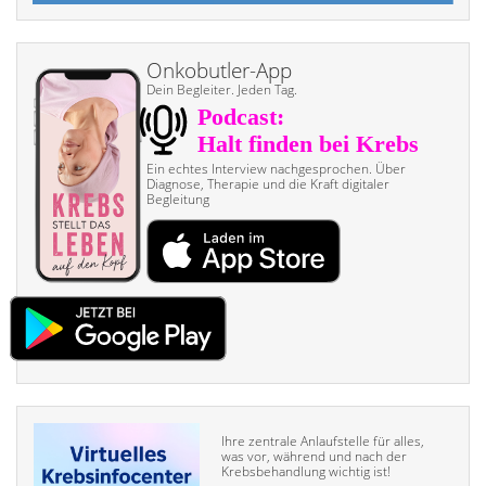
Onkobutler-App
Dein Begleiter. Jeden Tag.
Ein echtes Interview nach­gesprochen. Über
Diagnose, Therapie und die Kraft digitaler
Begleitung
Ihre zentrale Anlaufstelle für alles,
was vor, während und nach der
Krebsbehandlung wichtig ist!