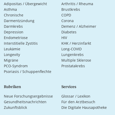
Adipositas / Übergewicht
Arthritis / Rheuma
Asthma
Brustkrebs
Chronische
COPD
Darmentzündung
Corona
Darmkrebs
Demenz / Alzheimer
Depression
Diabetes
Endometriose
HIV
Interstitielle Zystitis
KHK / Herzinfarkt
Leukämie
Long-COVID
Longevity
Lungenkrebs
Migräne
Multiple Sklerose
PCO-Syndrom
Prostatakrebs
Psoriasis / Schuppenflechte
Rubriken
Services
Neue Forschungsergebnisse
Glossar / Lexikon
Gesundheitsnachrichten
Für den Arztbesuch
Zukunftsblick
Die Digitale Hausapotheke