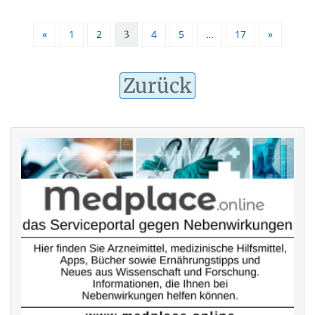
«
1
2
4
5
17
»
3
…
Zurück