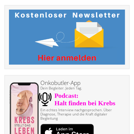
Onkobutler-App
Dein Begleiter. Jeden Tag.
Ein echtes Interview nach­gesprochen. Über
Diagnose, Therapie und die Kraft digitaler
Begleitung