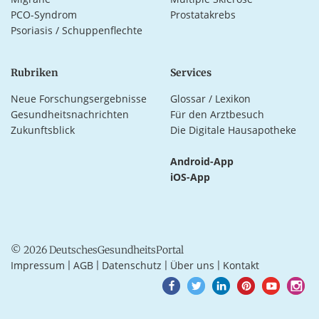
PCO-Syndrom
Prostatakrebs
Psoriasis / Schuppenflechte
Rubriken
Services
Neue Forschungsergebnisse
Glossar / Lexikon
Gesundheitsnachrichten
Für den Arztbesuch
Zukunftsblick
Die Digitale Hausapotheke
Android-App
iOS-App
© 2026 DeutschesGesundheitsPortal
Impressum
AGB
Datenschutz
Über uns
Kontakt
|
|
|
|
Goto
Goto
Goto
Goto
Goto
Goto