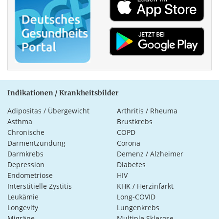
Indikationen / Krankheitsbilder
Adipositas / Übergewicht
Arthritis / Rheuma
Asthma
Brustkrebs
Chronische
COPD
Darmentzündung
Corona
Darmkrebs
Demenz / Alzheimer
Depression
Diabetes
Endometriose
HIV
Interstitielle Zystitis
KHK / Herzinfarkt
Leukämie
Long-COVID
Longevity
Lungenkrebs
Migräne
Multiple Sklerose