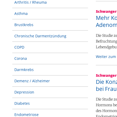
Arthritis / Rheuma
Schwanger
Asthma
Mehr Ko
Adenom
Brustkrebs
Die Studie z
Chronische Darmentzündung
Befruchtung
Lebendgebur
COPD
Weiter zum 
Corona
Darmkrebs
Schwanger
Die Kon
Demenz / Alzheimer
bei Fra
Depression
Die Studie z
Diabetes
Hormons bee
des Hormons
Endometriose
Endometriom