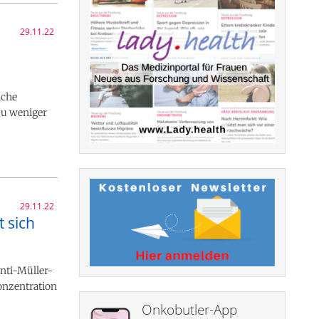
29.11.22
iche
zu weniger
29.11.22
 sich
Anti-Müller-
onzentration
Onkobutler-App