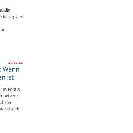
nd die
e häufig aus
ht.
25.08.22
g: Wann
n ist
s im Fokus.
zusetzen;
ch der
wirkt sich