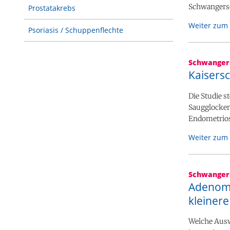
Schwangersc
Prostatakrebs
Weiter zum 
Psoriasis / Schuppenflechte
Schwanger
Kaisers
Die Studie s
Saugglockene
Endometriose
Weiter zum 
Schwanger
Adenomy
kleinere
Welche Ausw