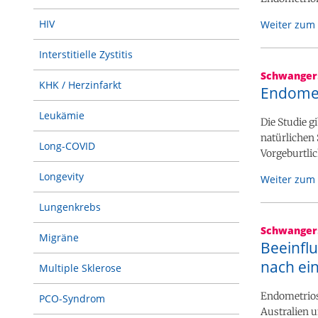
HIV
Weiter zum 
Interstitielle Zystitis
Schwanger
KHK / Herzinfarkt
Endomet
Leukämie
Die Studie g
natürlichen
Long-COVID
Vorgeburtli
Longevity
Weiter zum 
Lungenkrebs
Schwanger
Migräne
Beeinfl
nach ei
Multiple Sklerose
Endometriose
PCO-Syndrom
Australien 