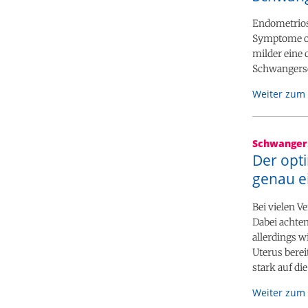
Endometriose
Symptome oft
milder eine 
Schwangersch
Weiter zum 
Schwanger
Der opti
genau e
Bei vielen 
Dabei achte
allerdings w
Uterus berei
stark auf di
Weiter zum 