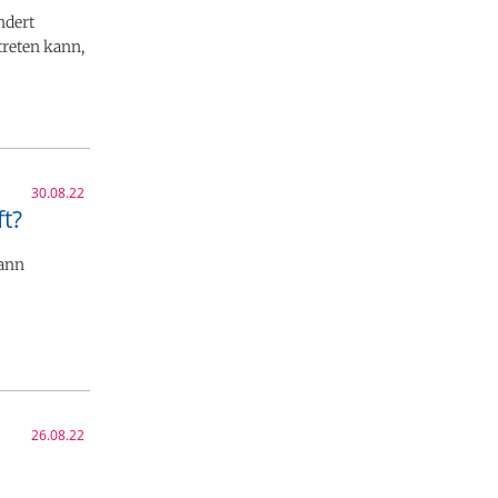
ndert
treten kann,
30.08.22
t?
dann
26.08.22