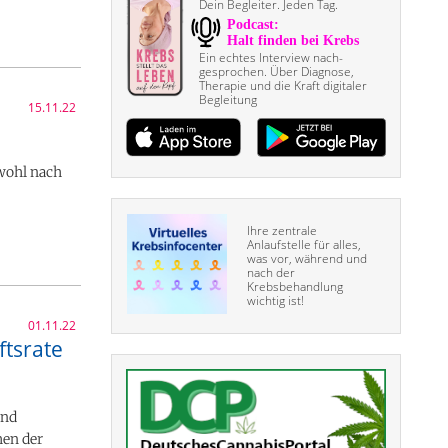
Dein Begleiter. Jeden Tag.
Ein echtes Interview nach­
gesprochen. Über Diagnose,
Therapie und die Kraft digitaler
Begleitung
15.11.22
owohl nach
Ihre zentrale
Anlaufstelle für alles,
was vor, während und
nach der
Krebsbehandlung
wichtig ist!
01.11.22
ftsrate
und
hen der