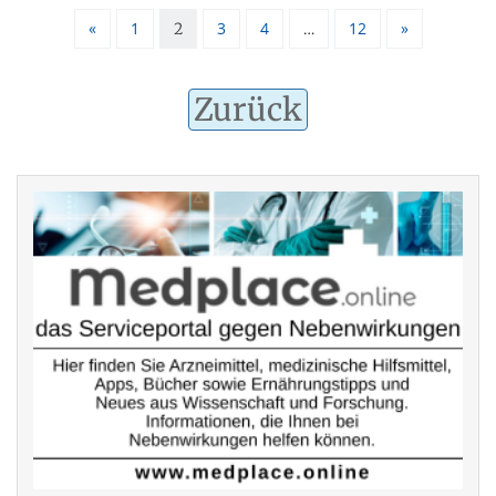
«
1
3
4
12
»
2
…
Zurück