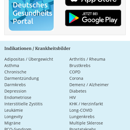
Indikationen / Krankheitsbilder
Adipositas / Übergewicht
Arthritis / Rheuma
Asthma
Brustkrebs
Chronische
COPD
Darmentzündung
Corona
Darmkrebs
Demenz / Alzheimer
Depression
Diabetes
Endometriose
HIV
Interstitielle Zystitis
KHK / Herzinfarkt
Leukämie
Long-COVID
Longevity
Lungenkrebs
Migräne
Multiple Sklerose
PCO-Syndrom
Prostatakrebs