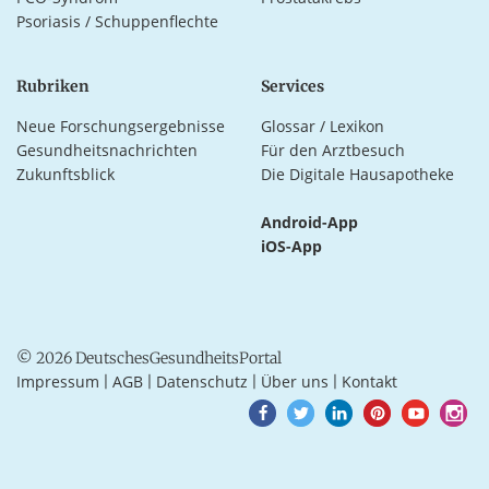
Psoriasis / Schuppenflechte
Rubriken
Services
Neue Forschungsergebnisse
Glossar / Lexikon
Gesundheitsnachrichten
Für den Arztbesuch
Zukunftsblick
Die Digitale Hausapotheke
Android-App
iOS-App
© 2026 DeutschesGesundheitsPortal
Impressum
AGB
Datenschutz
Über uns
Kontakt
|
|
|
|
Goto
Goto
Goto
Goto
Goto
Goto
Facebook
Twitter
LinkedIn
Pinterest
Youtube
Instagra