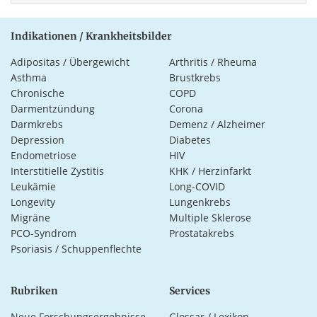
Indikationen / Krankheitsbilder
Adipositas / Übergewicht
Arthritis / Rheuma
Asthma
Brustkrebs
Chronische
COPD
Darmentzündung
Corona
Darmkrebs
Demenz / Alzheimer
Depression
Diabetes
Endometriose
HIV
Interstitielle Zystitis
KHK / Herzinfarkt
Leukämie
Long-COVID
Longevity
Lungenkrebs
Migräne
Multiple Sklerose
PCO-Syndrom
Prostatakrebs
Psoriasis / Schuppenflechte
Rubriken
Services
Neue Forschungsergebnisse
Glossar / Lexikon