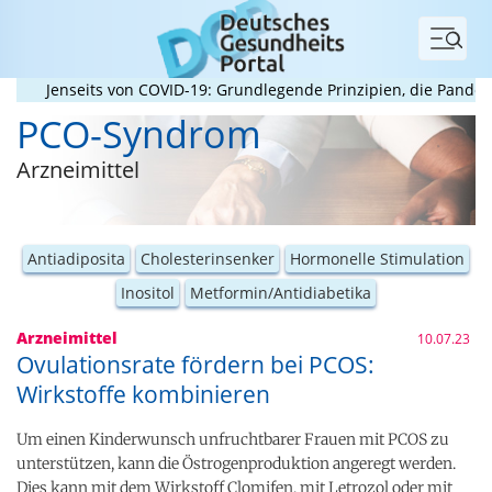
Menü
Jenseits von COVID-19: Grundlegende Prinzipien, die Pandemien 
PCO-Syndrom
Arzneimittel
Antiadiposita
Cholesterinsenker
Hormonelle Stimulation
Inositol
Metformin/Antidiabetika
Arzneimittel
10.07.23
Ovulationsrate fördern bei PCOS:
Wirkstoffe kombinieren
Um einen Kinderwunsch unfruchtbarer Frauen mit PCOS zu
unterstützen, kann die Östrogenproduktion angeregt werden.
Dies kann mit dem Wirkstoff Clomifen, mit Letrozol oder mit