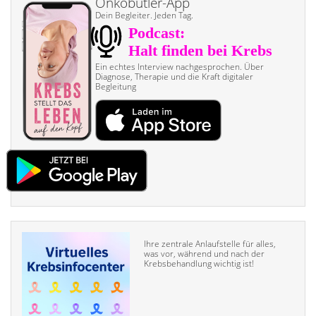
Onkobutler-App
Dein Begleiter. Jeden Tag.
Ein echtes Interview nach­gesprochen. Über
Diagnose, Therapie und die Kraft digitaler
Begleitung
Ihre zentrale Anlaufstelle für alles,
was vor, während und nach der
Krebsbehandlung wichtig ist!