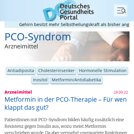
Menü
Gehirn besitzt mehr Selbstheilungskraft als bisher angenom
PCO-Syndrom
Arzneimittel
Antiadiposita
Cholesterinsenker
Hormonelle Stimulation
Inositol
Metformin/Antidiabetika
Arzneimittel
29.09.22
Metformin in der PCO-Therapie – Für wen
klappt das gut?
Patientinnen mit PCO-Syndrom bilden häufig zusätzlich eine
Resistenz gegen Insulin aus, wozu meist Metformin
verschrieben wurde. Da aber vermehrt unerwartete Reaktionen