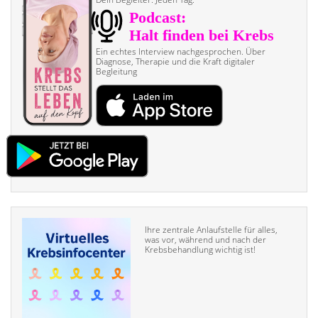
Ein echtes Interview nach­gesprochen. Über
Diagnose, Therapie und die Kraft digitaler
Begleitung
Ihre zentrale Anlaufstelle für alles,
was vor, während und nach der
Krebsbehandlung wichtig ist!