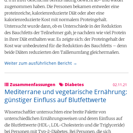
d. h in ihrer Geschichte bereits häufig Gewicht ab- und wieder
zugenommen haben. Die Personen bekamen entweder eine
proteinreiche, kalorienreduzierte Diät oder aber eine
kalorienreduzierte Kost mit normalem Proteingehalt.
Untersucht wurde dann, ob es Unterschiede in der Reduktion
des Bauchfetts der Teilnehmer gab, je nachdem wie viel Protein
in ihrer Diät enthalten war. Es zeigte sich: der Proteingehalt der
Kost war unbedeutend für die Reduktion des Bauchfetts – denn
beide Diäten reduzierten den Taillenumfang gleichermaßen.
Weiter zum ausführlichen Bericht →
Zusammenfassungen
Diabetes
02.11.21
Mediterrane und vegetarische Ernährung:
günstiger Einfluss auf Blutfettwerte
Wissenschaftler untersuchten eine breite Palette von
unterschiedlichen Ernährungsweisen und deren Einfluss auf
die Blutfettwerte (HDL-, LDL-Cholesterin und die Triglyceride)
bei Personen mit Typ-2-Diabetes. Bei Personen, die sich