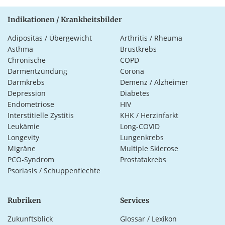
Indikationen / Krankheitsbilder
Adipositas / Übergewicht
Arthritis / Rheuma
Asthma
Brustkrebs
Chronische
COPD
Darmentzündung
Corona
Darmkrebs
Demenz / Alzheimer
Depression
Diabetes
Endometriose
HIV
Interstitielle Zystitis
KHK / Herzinfarkt
Leukämie
Long-COVID
Longevity
Lungenkrebs
Migräne
Multiple Sklerose
PCO-Syndrom
Prostatakrebs
Psoriasis / Schuppenflechte
Rubriken
Services
Zukunftsblick
Glossar / Lexikon