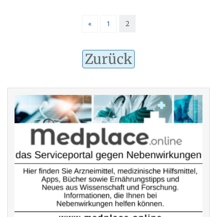
«
1
2
Zurück