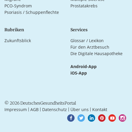
PCO-Syndrom
Prostatakrebs
Psoriasis / Schuppenflechte
Rubriken
Services
Zukunftsblick
Glossar / Lexikon
Für den Arztbesuch
Die Digitale Hausapotheke
Android-App
iOS-App
© 2026 DeutschesGesundheitsPortal
Impressum
AGB
Datenschutz
Über uns
Kontakt
|
|
|
|
Goto
Goto
Goto
Goto
Goto
Goto