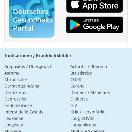
Indikationen / Krankheitsbilder
Adipositas / Übergewicht
Arthritis / Rheuma
Asthma
Brustkrebs
Chronische
COPD
Darmentzündung
Corona
Darmkrebs
Demenz / Alzheimer
Depression
Diabetes
Endometriose
HIV
Interstitielle Zystitis
KHK / Herzinfarkt
Leukämie
Long-COVID
Longevity
Lungenkrebs
Migräne
Multiple Sklerose