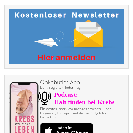
Onkobutler-App
Dein Begleiter. Jeden Tag.
Ein echtes Interview nach­gesprochen. Über
Diagnose, Therapie und die Kraft digitaler
Begleitung