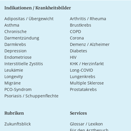
Indikationen / Krankheitsbilder
Adipositas / Übergewicht
Arthritis / Rheuma
Asthma
Brustkrebs
Chronische
COPD
Darmentzündung
Corona
Darmkrebs
Demenz / Alzheimer
Depression
Diabetes
Endometriose
HIV
Interstitielle Zystitis
KHK / Herzinfarkt
Leukämie
Long-COVID
Longevity
Lungenkrebs
Migräne
Multiple Sklerose
PCO-Syndrom
Prostatakrebs
Psoriasis / Schuppenflechte
Rubriken
Services
Zukunftsblick
Glossar / Lexikon
Für den Arztbesuch