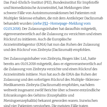
Das Paul-Ehrlich-Institut (PEI
), Bundesinstitut für Impfstoffe
und biomedizinische Arzneimittel, hat Meldungen über
schwere Fälle von Autoimmunreaktionen bei Patienten mit
Multipler Sklerose erhalten, die mit dem Antikörper Daclizumab
behandelt wurden (
siehe
PEI
–
Homepage
-Meldung vom
02.03.2018
). Der Zulassungsinhaber hat daraufhin mitgeteilt,
eigenverantwortlich auf die Zulassung zu verzichten und einen
Rückruf zu initiieren. Auch die Europäische
Arzneimittelagentur (EMA
) hat nun das Ruhen der Zulassung
und den Rückruf von Zinbryta (Daclizumab) empfohlen.
Der Zulassungsinhaber von Zinbryta, Biogen Idec Ltd.
, hatte
bereits am 01.03.2018 mitgeteilt, dass er eigenverantwortlich auf
die Zulassung von Zinbryta verzichte und einen Rückruf des
Arzneimittels initiiere. Nun hat auch die EMA
das Ruhen der
Zulassung und den sofortigen Rückruf des Multiple-Sklerose-
Medikaments Zinbryta (Daclizumab) empfohlen, nachdem
weltweit insgesamt zwölf Berichte über schwere entzündliche
Erkrankungen des Gehirns (Enzephalitis und
Meningoenzephalitis) bekannt geworden waren. Inzwischen
sind vier Patienten verstorben. Die meisten Fälle traten