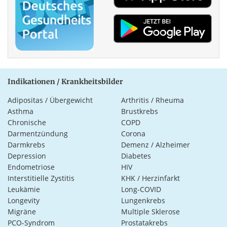
Indikationen / Krankheitsbilder
Adipositas / Übergewicht
Arthritis / Rheuma
Asthma
Brustkrebs
Chronische
COPD
Darmentzündung
Corona
Darmkrebs
Demenz / Alzheimer
Depression
Diabetes
Endometriose
HIV
Interstitielle Zystitis
KHK / Herzinfarkt
Leukämie
Long-COVID
Longevity
Lungenkrebs
Migräne
Multiple Sklerose
PCO-Syndrom
Prostatakrebs