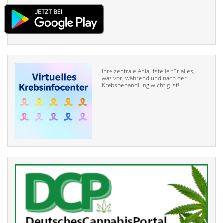
Ihre zentrale Anlaufstelle für alles,
was vor, während und nach der
Krebsbehandlung wichtig ist!