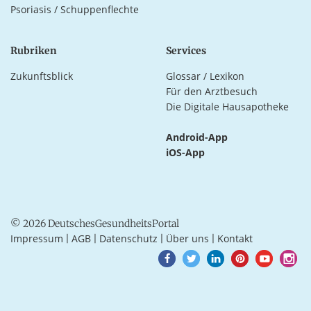
Psoriasis / Schuppenflechte
Rubriken
Services
Zukunftsblick
Glossar / Lexikon
Für den Arztbesuch
Die Digitale Hausapotheke
Android-App
iOS-App
© 2026 DeutschesGesundheitsPortal
Impressum
AGB
Datenschutz
Über uns
Kontakt
|
|
|
|
Goto
Goto
Goto
Goto
Goto
Goto
Facebook
Twitter
LinkedIn
Pinterest
Youtube
Instagra