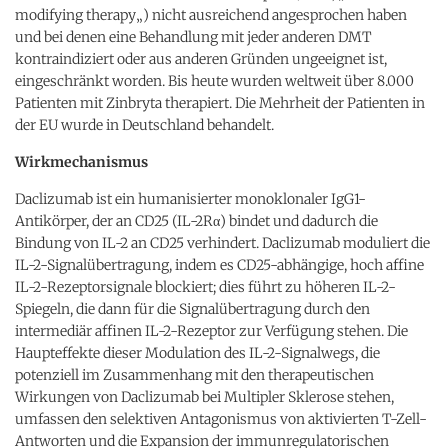
modifying therapy
„) nicht ausreichend angesprochen haben
und bei denen eine Behandlung mit jeder anderen DMT
kontraindiziert oder aus anderen Gründen ungeeignet ist,
eingeschränkt worden. Bis heute wurden weltweit über 8.000
Patienten mit Zinbryta therapiert. Die Mehrheit der Patienten in
der EU
wurde in Deutschland behandelt.
Wirkmechanismus
Daclizumab ist ein humanisierter monoklonaler IgG1-
Antikörper, der an CD25 (IL-2Rα) bindet und dadurch die
Bindung von IL-2 an CD25 verhindert. Daclizumab moduliert die
IL-2-Signalübertragung, indem es CD25-abhängige, hoch affine
IL-2-Rezeptorsignale blockiert; dies führt zu höheren IL-2-
Spiegeln, die dann für die Signalübertragung durch den
intermediär affinen IL-2-Rezeptor zur Verfügung stehen. Die
Haupteffekte dieser Modulation des IL-2-Signalwegs, die
potenziell im Zusammenhang mit den therapeutischen
Wirkungen von Daclizumab bei Multipler Sklerose stehen,
umfassen den selektiven Antagonismus von aktivierten T-Zell-
Antworten und die Expansion der immunregulatorischen