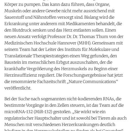
Körper zu pumpen. Das kann dazu führen, dass Organe,
Muskeln oder andere Gewebe nicht mehr ausreichend mit
Sauerstoff und Nährstoffen versorgt sind. Bislang wird die
Erkrankung unter anderem mit Medikamenten behandelt, die
den Blutdruck senken und das Herz entlasten sollen. Einen
neuen Ansatz verfolgt Professor Dr. Dr. Thomas Thum von der
Medizinischen Hochschule Hannover (MHH). Gemeinsam mit
seinem Team hat der Leiter des Instituts für Molekulare und
Translationale Therapiestrategien einen Weg gefunden, den
Baustein im menschlichen Erbgut auszuschalten, der die
krankhafte Vergrößerung des Herzmuskels zu Beginn einer
Herzinsuffizienz reguliert. Die Forschungsergebnisse hat jetzt
die renommierte Fachzeitschrift „Nature Communications“
veröffentlicht.
Bei der Suche nach sogenannten nicht-kodierenden RNAs, die
bestimmte Vorgänge in den Zellen steuern, ist das Team auf die
microRNA-132 (MiR-132) gestoßen. „Sie wirkt wie ein
regulatorischer Hauptschalter und ist sowohl bei Tieren als auch
Menschen mit verschiedenen Herzerkrankungen deutlich
häufiger in den Herzmuskelzellen zu finden als bei Gesunden“,