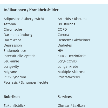
Indikationen / Krankheitsbilder
Adipositas / Übergewicht
Arthritis / Rheuma
Asthma
Brustkrebs
Chronische
COPD
Darmentzündung
Corona
Darmkrebs
Demenz / Alzheimer
Depression
Diabetes
Endometriose
HIV
Interstitielle Zystitis
KHK / Herzinfarkt
Leukämie
Long-COVID
Longevity
Lungenkrebs
Migräne
Multiple Sklerose
PCO-Syndrom
Prostatakrebs
Psoriasis / Schuppenflechte
Rubriken
Services
Zukunftsblick
Glossar / Lexikon