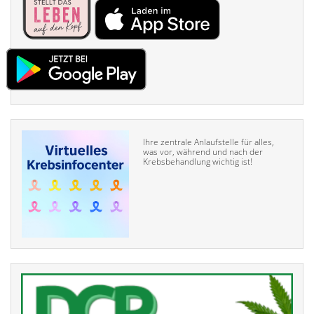
Ihre zentrale Anlaufstelle für alles,
was vor, während und nach der
Krebsbehandlung wichtig ist!