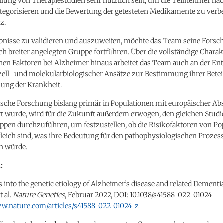
ellung von Therapiestudien sehr nützlich sein, um die Teilnehmer na
tegorisieren und die Bewertung der getesteten Medikamente zu verbe
z.
bnisse zu validieren und auszuweiten, möchte das Team seine Fors
ch breiter angelegten Gruppe fortführen. Über die vollständige Chara
chen Faktoren bei Alzheimer hinaus arbeitet das Team auch an der E
 zell- und molekularbiologischer Ansätze zur Bestimmung ihrer Betei
lung der Krankheit.
tische Forschung bislang primär in Populationen mit europäischer 
t wurde, wird für die Zukunft außerdem erwogen, den gleichen Studi
ppen durchzuführen, um festzustellen, ob die Risikofaktoren von Po
leich sind, was ihre Bedeutung für den pathophysiologischen Prozes
n würde.
:
 into the genetic etiology of Alzheimer’s disease and related Dementi
t al.
Nature Genetics
, Februar 2022, DOI: 10.1038/s41588-022-01024-
ww.nature.com/articles/s41588-022-01024-z