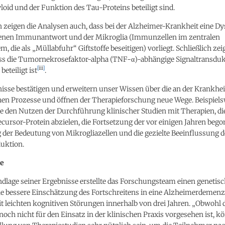
oid und der Funktion des Tau-Proteins beteiligt sind.
 zeigen die Analysen auch, dass bei der Alzheimer-Krankheit eine D
enen Immunantwort und der Mikroglia (Immunzellen im zentralen
, die als „Müllabfuhr“ Giftstoffe beseitigen) vorliegt. Schließlich zeig
ass die Tumornekrosefaktor-alpha (TNF-α)-abhängige Signaltransduk
[
iii
]
eteiligt ist
.
isse bestätigen und erweitern unser Wissen über die an der Krankheit
hen Prozesse und öffnen der Therapieforschung neue Wege. Beispiels
ie den Nutzen der Durchführung klinischer Studien mit Therapien, di
cursor-Protein abzielen, die Fortsetzung der vor einigen Jahren beg
 der Bedeutung von Mikrogliazellen und die gezielte Beeinflussung 
duktion.
re
dlage seiner Ergebnisse erstellte das Forschungsteam einen genetis
ne bessere Einschätzung des Fortschreitens in eine Alzheimerdemenz
t leichten kognitiven Störungen innerhalb von drei Jahren. „Obwohl 
och nicht für den Einsatz in der klinischen Praxis vorgesehen ist, kö