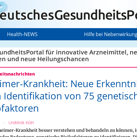
Health-NEWS
Hilfe bei Nebenwirkun
ndheitsPortal für innovative Arzneimittel, n
en und neue Heilungschancen
itsnachrichten
imer-Krankheit: Neue Erkenntn
 Identifikation von 75 genetisc
ofaktoren
-
Uniklinik Köln
heimer-Krankheit besser verstehen und behandeln zu können, is
der Bedeutung, genetische Risikofaktoren zu identifizieren. D