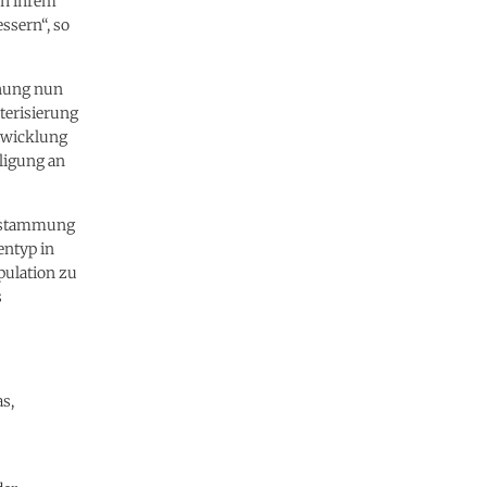
ch ihrem
ssern“, so
chung nun
kterisierung
ntwicklung
ligung an
Abstammung
entyp in
pulation zu
s
as,