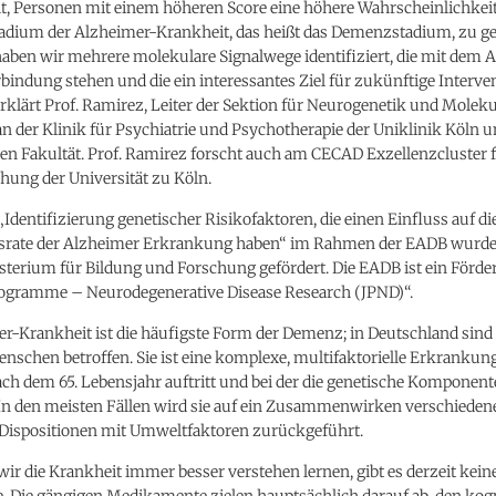
lt, Personen mit einem höheren Score eine höhere Wahrscheinlichkei
tadium der Alzheimer-Krankheit, das heißt das Demenzstadium, zu ge
haben wir mehrere molekulare Signalwege identifiziert, die mit dem 
rbindung stehen und die ein interessantes Ziel für zukünftige Interv
 erklärt Prof. Ramirez, Leiter der Sektion für Neurogenetik und Molek
an der Klinik für Psychiatrie und Psychotherapie der Uniklinik Köln u
n Fakultät. Prof. Ramirez forscht auch am CECAD Exzellenzcluster f
hung der Universität zu Köln.
„Identifizierung genetischer Risikofaktoren, die einen Einfluss auf di
srate der Alzheimer Erkrankung haben“ im Rahmen der EADB wurd
terium für Bildung und Forschung gefördert. Die EADB ist ein Förder
rogramme – Neurodegenerative Disease Research (JPND)“.
r-Krankheit ist die häufigste Form der Demenz; in Deutschland sind 
nschen betroffen. Sie ist eine komplexe, multifaktorielle Erkrankung,
ach dem 65. Lebensjahr auftritt und bei der die genetische Komponent
. In den meisten Fällen wird sie auf ein Zusammenwirken verschieden
 Dispositionen mit Umweltfaktoren zurückgeführt.
r die Krankheit immer besser verstehen lernen, gibt es derzeit kein
. Die gängigen Medikamente zielen hauptsächlich darauf ab, den kog