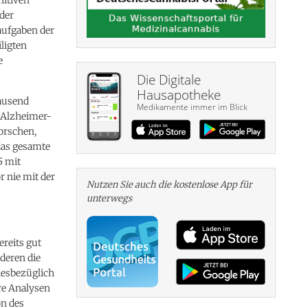
der
aufgaben der
iligten
e
Die Digitale
Hausapotheke
ausend
Medikamente immer im Blick
i Alzheimer-
orschen,
das gesamte
5 mit
r nie mit der
Nutzen Sie auch die kosten­lose App für
unterwegs
reits gut
deren die
iesbezüglich
hre Analysen
on des