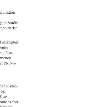
ysfunktion
t die Studie
tion an der
 beteiligten
weise
e auf das
onnenen
der TNF-α-
chen Risiko-
 bei
dieses
nnte es aber