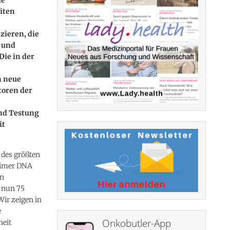
iten
zieren, die
u und
ie in der
n neue
toren der
und Testung
it
 des größten
eimer DNA
en
r nun 75
Wir zeigen in
e
Onkobutler-App
heit