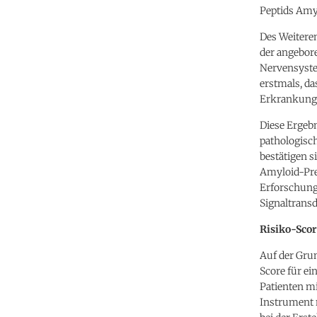
Peptids Amyl
Des Weiteren
der angebor
Nervensystem
erstmals, d
Erkrankung b
Diese Ergebn
pathologisc
bestätigen s
Amyloid-Pre
Erforschung
Signaltrans
Risiko-Sco
Auf der Grun
Score für ei
Patienten mi
Instrument n