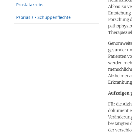
Prostatakrebs
Abbau zu ve
Entstehung 
Psoriasis / Schuppenflechte
Forschung da
pathophysio
Therapieziel
Genomweiten
gesunder und
Patienten v
werden mehre
menschliche
Alzheimer as
Erkrankung 
Aufzeigen 
Für die Alz
dokumentier
Veränderung
bestätigten 
der verschi