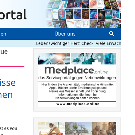
gen
Über uns
Lebenswichtiger Herz-Check: Viele Erwachsene mit an
eue
isse
hen
t es von
ie