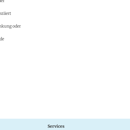
der
ziiert
ankung oder
ade
Services