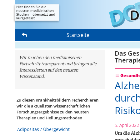
Hier finden Sie die
neusten medizinischen
Studien – übersetzt und
kurzgefasst
Startseite
Das Gesu
Wir machen den medizinischen
Therapi
Fortschritt transparent und bringen alle
Interessierten auf den neusten
Gesundhe
Wissenstand.
Alzhe
durch
Zu diesen Krankheitsbildern recherchieren
wir die aktuellsten wissenschaftlichen
Risik
Forschungs­ergebnisse zu den neusten
Therapien und Heilungsmethoden
5. April 2022
Adipositas / Übergewicht
Um die Alz
entscheiden