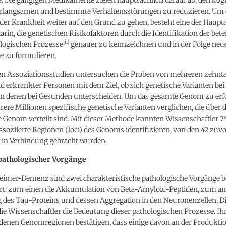
rlangsamen und bestimmte Verhaltensstörungen zu reduzieren. Um 
der Krankheit weiter auf den Grund zu gehen, besteht eine der Haupt
rin, die genetischen Risikofaktoren durch die Identifikation der bete
[
i
i
]
logischen Prozesse
genauer zu kennzeichnen und in der Folge neu
e zu formulieren.
 Assoziationsstudien untersuchen die Proben von mehreren zehnt
 erkrankter Personen mit dem Ziel, ob sich genetische Varianten be
on denen bei Gesunden unterscheiden. Um das gesamte Genom zu erf
re Millionen spezifische genetische Varianten verglichen, die über 
 Genom verteilt sind. Mit dieser Methode konnten Wissenschaftler 7
soziierte Regionen (loci) des Genoms identifizieren, von den 42 zuvo
in Verbindung gebracht wurden.
pathologischer Vorgänge
heimer-Demenz sind zwei charakteristische pathologische Vorgänge be
t: zum einen die Akkumulation von Beta-Amyloid-Peptiden, zum an
 des Tau-Proteins und dessen Aggregation in den Neuronenzellen. D
die Wissenschaftler die Bedeutung dieser pathologischen Prozesse. I
edenen Genomregionen bestätigen, dass einige davon an der Produkti