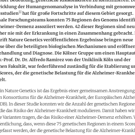
icklung der Humangenomanalyse in Verbindung mit genomwe
[i]
nsstudien
hat für große Fortschritte auf diesem Gebiet gesorgt.
nale Forschungsteams konnten 75 Regionen des Genoms identifi
zheimer-Demenz assoziiert werden. 42 dieser Regionen sind ne
her nie mit der Erkrankung in einen Zusammenhang gebracht. D
rift Nature Genetics veröffentlichten Ergebnisse bringen neue
se über die beteiligten biologischen Mechanismen und eröffne
ehandlung und Diagnose.
Die Kölner Gruppe um einen Hauptau
v.-Prof. Dr. Dr. Alfredo Ramirez von der Uniklinik Köln und der
hen Fakultät, war federführend zuständig für die Etablierung 
Scores, der die genetische Belastung für die Alzheimer-Krankhe
lt.
 in Nature Genetics ist das Ergebnis einer gemeinsamen Anstrengung
n Konsortiums für die Alzheimer-Krankheit, der Europäischen Alzh
B). In dieser Studie konnten wir die Anzahl der genetischen Region
 die das Risiko der Alzheimer-Krankheit modulieren. Damit haben wi
e Varianten tragen, die das Risiko einer Alzheimer-Demenz erhöhen. 
fentlichung, dass, wenn diese 75 genetischen Regionen in einem Scor
asst werden, der die genetische Belastung für die Alzheimer-Krank