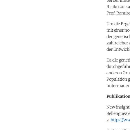
bei der Erst
Risiko zu ka
Prof. Ramire
Um die Erge
mit einer no
der genetis
zahlreicher
der Entwick
Da die gene
durchgeführ
anderen Gru
Population g
untermauer
Publikation
New insights
Bellenguez e
z.
https://w