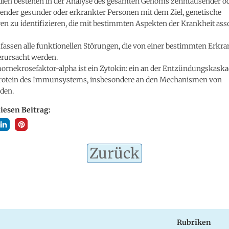
tudien bestehen in der Analyse des gesamten Genoms zehntausender o
ender gesunder oder erkrankter Personen mit dem Ziel, genetische
en zu identifizieren, die mit bestimmten Aspekten der Krankheit asso
mfassen alle funktionellen Störungen, die von einer bestimmten Erkr
erursacht werden.
mornekrosefaktor-alpha ist ein Zytokin: ein an der Entzündungskask
 Protein des Immunsystems, insbesondere an den Mechanismen von
den.
diesen Beitrag:
Zurück
Rubriken