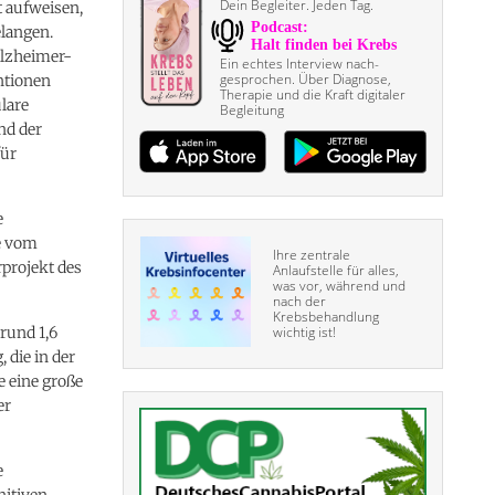
Dein Begleiter. Jeden Tag.
t aufweisen,
langen.
Alzheimer-
Ein echtes Interview nach­
gesprochen. Über Diagnose,
entionen
Therapie und die Kraft digitaler
ulare
Begleitung
nd der
ür
e
e vom
Ihre zentrale
projekt des
Anlaufstelle für alles,
was vor, während und
nach der
Krebsbehandlung
rund 1,6
wichtig ist!
 die in der
e eine große
er
e
nitiven