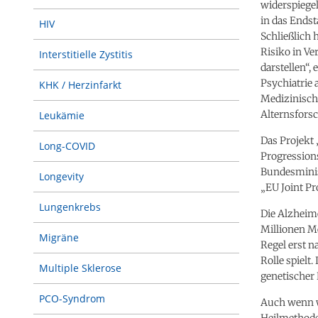
widerspiege
in das Ends
HIV
Schließlich 
Risiko in Ve
Interstitielle Zystitis
darstellen“,
Psychiatrie 
KHK / Herzinfarkt
Medizinische
Alternsforsc
Leukämie
Das Projekt 
Long-COVID
Progression
Bundesminis
Longevity
„EU Joint P
Lungenkrebs
Die Alzheime
Millionen Me
Migräne
Regel erst n
Rolle spielt
Multiple Sklerose
genetischer
PCO-Syndrom
Auch wenn wi
Heilmethode