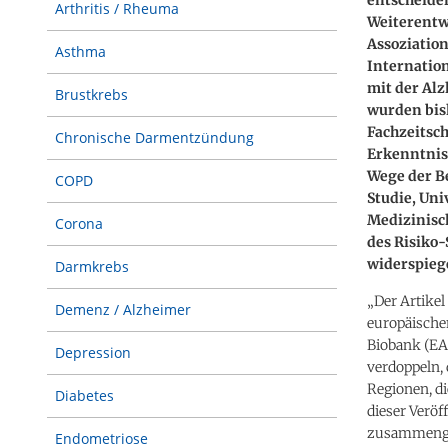
Arthritis / Rheuma
Weiterentw
Assoziatio
Asthma
Internatio
mit der Al
Brustkrebs
wurden bis
Fachzeitsch
Chronische Darmentzündung
Erkenntnis
Wege der B
COPD
Studie, Uni
Medizinisc
Corona
des Risiko-
widerspiege
Darmkrebs
„Der Artikel
Demenz / Alzheimer
europäische
Biobank (EAD
Depression
verdoppeln,
Regionen, di
Diabetes
dieser Veröf
zusammengef
Endometriose