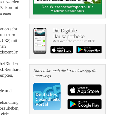
sen werden.
. Es kommt
n einer
ation sehr
Die Digitale
gruppe um
Hausapotheke
s UKS) mit
Medikamente immer im Blick
enen
tdozent Dr.
ei Kindern
med. Bernhard
Nutzen Sie auch die kosten­lose App für
Kempten/
unterwegs
gie und
 Behandlung
vorzuheben;
viele