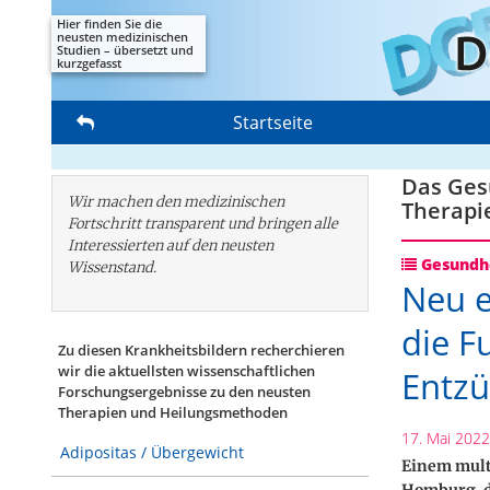
Hier finden Sie die
neusten medizinischen
Studien – übersetzt und
kurzgefasst
Startseite
Das Gesu
Wir machen den medizinischen
Therapi
Fortschritt transparent und bringen alle
Interessierten auf den neusten
Gesundhe
Wissenstand.
Neu e
die F
Zu diesen Krankheitsbildern recherchieren
wir die aktuellsten wissenschaftlichen
Entz
Forschungs­ergebnisse zu den neusten
Therapien und Heilungsmethoden
17. Mai 2022
Adipositas / Übergewicht
Einem mult
Homburg, de