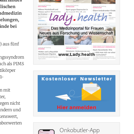
älischen
endmedizin
gelungen,
ände bei
) aus fünf
dungssyndrom
uch als PIMS
tikörper
1-
n mit
er,
egen nicht
indern und
kenswert,
Laborwerten
Onkobutler-App