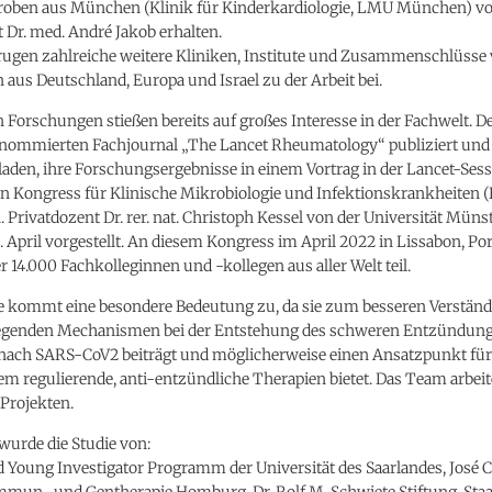
oben aus München (Klinik für Kinderkardiologie, LMU München) v
 Dr. med. André Jakob erhalten.
ugen zahlreiche weitere Kliniken, Institute und Zusammenschlüsse
aus Deutschland, Europa und Israel zu der Arbeit bei.
n Forschungen stießen bereits auf großes Interesse in der Fachwelt. De
nommierten Fachjournal „The Lancet Rheumatology“ publiziert und 
aden, ihre Forschungsergebnisse in einem Vortrag in der Lancet-Ses
n Kongress für Klinische Mikrobiologie und Infektionskrankheiten
. Privatdozent Dr. rer. nat. Christoph Kessel von der Universität Münst
 April vorgestellt. An diesem Kongress im April 2022 in Lissabon, Por
14.000 Fachkolleginnen und -kollegen aus aller Welt teil.
ie kommt eine besondere Bedeutung zu, da sie zum besseren Verständ
iegenden Mechanismen bei der Entstehung des schweren Entzündu
 nach SARS-CoV2 beiträgt und möglicherweise einen Ansatzpunkt für
 regulierende, anti-entzündliche Therapien bietet. Das Team arbeite
Projekten.
wurde die Studie von:
Young Investigator Programm der Universität des Saarlandes, José C
Immun- und Gentherapie Homburg, Dr. Rolf M. Schwiete Stiftung, Staa