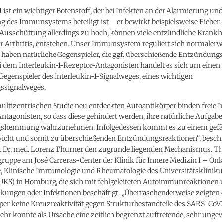
1 ist ein wichtiger Botenstoff, der bei Infekten an der Alarmierung un
g des Immunsystems beteiligt ist – er bewirkt beispielsweise Fieber. 
-Ausschüttung allerdings zu hoch, können viele entzündliche Krankh
 Arthritis, entstehen. Unser Immunsystem reguliert sich normalerwe
e haben natürliche Gegenspieler, die ggf. überschießende Entzündung
i dem Interleukin-1-Rezeptor-Antagonisten handelt es sich um einen
Gegenspieler des Interleukin-1-Signalweges, eines wichtigen
ssignalweges.
multizentrischen Studie neu entdeckten Autoantikörper binden freie I
ntagonisten, so dass diese gehindert werden, ihre natürliche Aufgabe
shemmung wahrzunehmen. Infolgedessen kommt es zu einem gefä
icht und somit zu überschießenden Entzündungsreaktionen“, beschr
t Dr. med. Lorenz Thurner den zugrunde liegenden Mechanismus. Thu
gruppe am José Carreras-Center der Klinik für Innere Medizin I – Onk
, Klinische Immunologie und Rheumatologie des Universitätsklinik
UKS) in Homburg, die sich mit fehlgeleiteten Autoimmunreaktionen u.
kungen oder Infektionen beschäftigt. „Überraschenderweise zeigten 
per keine Kreuzreaktivität gegen Strukturbestandteile des SARS-CoV
mehr konnte als Ursache eine zeitlich begrenzt auftretende, sehr ung