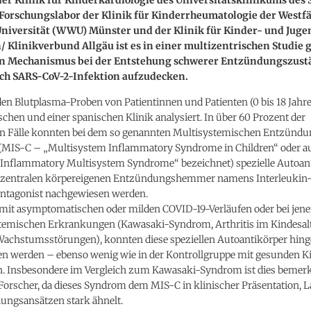
Forschungslabor der Klinik für Kinderrheumatologie der Westf
niversität (WWU) Münster und der Klinik für Kinder- und Jug
 Klinikverbund Allgäu ist es in einer multizentrischen Studie 
n Mechanismus bei der Entstehung schwerer Entzündungszust
ch SARS-CoV-2-Infektion aufzudecken.
n Blutplasma-Proben von Patientinnen und Patienten (0 bis 18 Jahre
chen und einer spanischen Klinik analysiert. In über 60 Prozent der
n Fälle konnten bei dem so genannten Multisystemischen Entzün
 (MIS-C – „Multisystem Inflammatory Syndrome in Children“ oder a
c Inflammatory Multisystem Syndrome“ bezeichnet) spezielle Autoan
 zentralen körpereigenen Entzündungshemmer namens Interleukin-
ntagonist nachgewiesen werden.
 mit asymptomatischen oder milden COVID-19-Verläufen oder bei jene
temischen Erkrankungen (Kawasaki-Syndrom, Arthritis im Kindesalt
achstumsstörungen), konnten diese speziellen Autoantikörper hing
n werden – ebenso wenig wie in der Kontrollgruppe mit gesunden K
n. Insbesondere im Vergleich zum Kawasaki-Syndrom ist dies bemer
 Forscher, da dieses Syndrom dem MIS-C in klinischer Präsentation, 
ungsansätzen stark ähnelt.