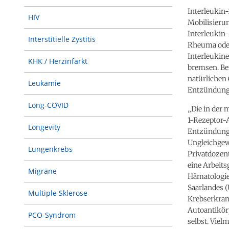
Interleukin-
HIV
Mobilisierun
Interleukin
Interstitielle Zystitis
Rheuma oder
Interleukin
KHK / Herzinfarkt
bremsen. Be
natürlichen 
Leukämie
Entzündung
Long-COVID
„Die in der 
1-Rezeptor-A
Longevity
Entzündung
Ungleichgew
Lungenkrebs
Privatdozen
eine Arbeits
Migräne
Hämatologie
Saarlandes (
Multiple Sklerose
Krebserkran
Autoantikör
PCO-Syndrom
selbst. Viel