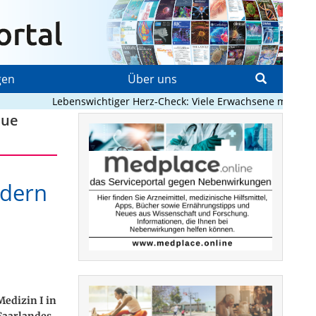
gen
Über uns
Lebenswichtiger Herz-Check: Viele Erwachsene mit angebore
eue
ndern
edizin I in
Saarlandes