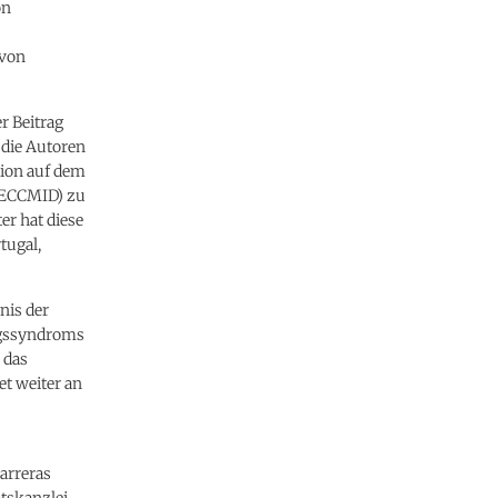
on
 von
r Beitrag
die Autoren
sion auf dem
 (ECCMID) zu
er hat diese
tugal,
nis der
ngssyndroms
 das
t weiter an
arreras
tskanzlei