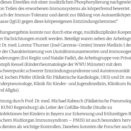
dieses Eiweißes mit einer zusätzlichen Phosphorylierung nachgewie
von Teilen des erworbenen Immunsystems als körperfremd bewertet
uch der Immun-Toleranz und damit zur Bildung von Autoantikörper
Klasse (IgG1) gegen diese körpereigenen Entzündungshemmer.“
chungsergebnis konnte nur durch eine enge, multidisziplinäre Kooper
r Fachrichtungen erzielt werden. Beteiligt waren neben der Arbeits
 Dr. med. Lorenz Thurner (José Carreras-Center/ Innere Medizin I de
se der Charakterisierung von (Auto)Immunantworten und immunog
derungen (Evi Regitz und Natalie Fadle), die Arbeitsgruppe von Priva
hristoph Kessel (Kinderrheumatologie der WWU Münster) mit dem
schwerpunkt schwerer Entzündungssyndrome und Autoimmunität b
d. Jochen Pfeifer (Klinik für Pädiatrische Kardiologie, UKS) und Dr. 
nderpneumologe, Klinik für Kinder- und Jugendmedizin, Klinikum 
d Allgäu).
ützung durch Prof. Dr. med. Michael Kabesch (Pädiatrische Pneumolo
, KUNO Regensburg) als Leiter der CoKiBa-Studie (Studie zu
infektionen bei Kindern in Bayern zur Erkennung und frühzeitigen
ischem Multiorgan Immunsyndrom – PMIS) ist auch besonders her
 dienten als wichtige Kontrollen. Daneben konnten die Forscher auch 