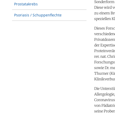
Sonderform 
Prostatakrebs
Diese wird 
zu einem Br
Psoriasis / Schuppenflechte
speziellen 
Dieses Fors
verschiedene
Privatdozent
der Experti
Proteinverän
rer. nat. C
Forschungs
sowie Dr. me
Thurner (Ki
Klinikverbun
Die Unterst
Allergologie
Coronavirus
von Pädiatr
seine Proben