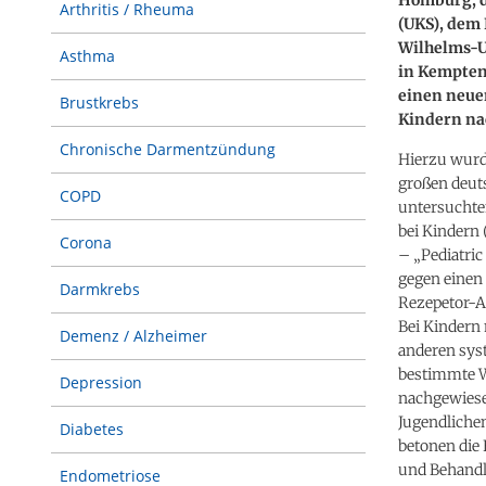
Arthritis / Rheuma
(UKS), dem 
Wilhelms-U
Asthma
in Kempten/
einen neue
Brustkrebs
Kindern na
Chronische Darmentzündung
Hierzu wurde
großen deuts
COPD
untersuchte
bei Kindern
Corona
– „Pediatri
gegen einen
Darmkrebs
Rezepetor-A
Bei Kindern
Demenz / Alzheimer
anderen sys
bestimmte W
Depression
nachgewiese
Jugendliche
Diabetes
betonen die
und Behandl
Endometriose