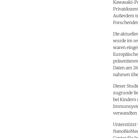
Kawasaki-Pr
Privatdozent
Außerdem tr
Forschenden 
Die aktuelle
wurde im re
waren eingel
Europäische
präsentieren
Daten am 26.
nahmen über 
Dieser Stud
zugrunde l
bei Kindern
Immunsystem
verwandten 
Unterstützt 
NanoBioMed 
Center für 