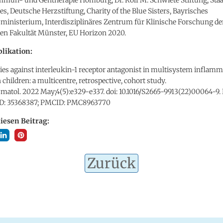
es, Deutsche Herzstiftung, Charity of the Blue Sisters, Bayrisches
ministerium, Interdisziplinäres Zentrum für Klinische Forschung de
en Fakultät Münster, EU Horizon 2020.
likation:
es against interleukin-1 receptor antagonist in multisystem inflam
children: a multicentre, retrospective, cohort study.
matol. 2022 May;4(5):e329-e337. doi: 10.1016/S2665-9913(22)00064-9
ID: 35368387; PMCID: PMC8963770
diesen Beitrag:
Zurück