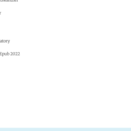
r
matory
. Epub 2022