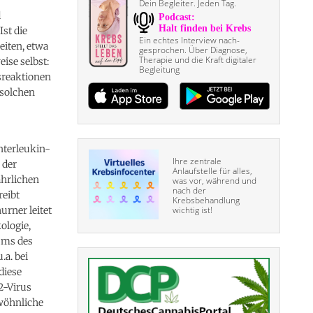
Dein Begleiter. Jeden Tag.
d
Ist die
Ein echtes Interview nach­
eiten, etwa
gesprochen. Über Diagnose,
Therapie und die Kraft digitaler
ise selbst:
Begleitung
sreaktionen
 solchen
nterleukin-
Ihre zentrale
 der
Anlaufstelle für alles,
hrlichen
was vor, während und
nach der
eibt
Krebsbehandlung
rner leitet
wichtig ist!
ologie,
ums des
a. bei
diese
2-Virus
ewöhnliche