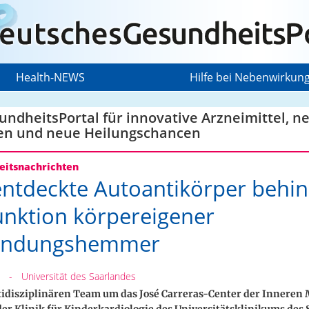
Health-NEWS
Hilfe bei Nebenwirkun
ndheitsPortal für innovative Arzneimittel, n
en und neue Heilungschancen
itsnachrichten
ntdeckte Autoantikörper behi
unktion körpereigener
ündungshemmer
-
Universität des Saarlandes
idisziplinären Team um das José Carreras-Center der Inneren M
r Klinik für Kinderkardiologie des Universitätsklinikums des 