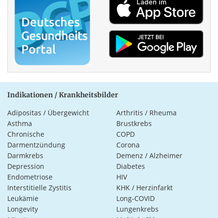
Indikationen / Krankheitsbilder
Adipositas / Übergewicht
Arthritis / Rheuma
Asthma
Brustkrebs
Chronische
COPD
Darmentzündung
Corona
Darmkrebs
Demenz / Alzheimer
Depression
Diabetes
Endometriose
HIV
Interstitielle Zystitis
KHK / Herzinfarkt
Leukämie
Long-COVID
Longevity
Lungenkrebs