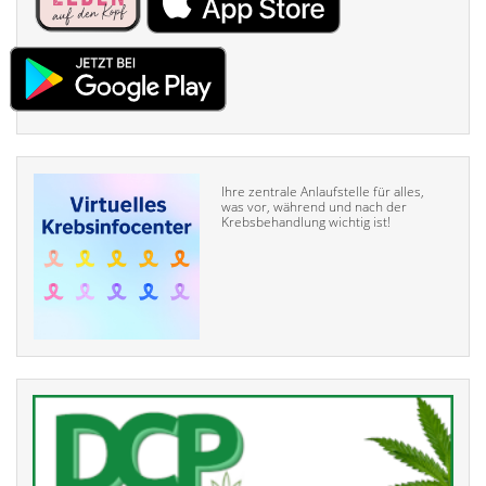
Ihre zentrale Anlaufstelle für alles,
was vor, während und nach der
Krebsbehandlung wichtig ist!