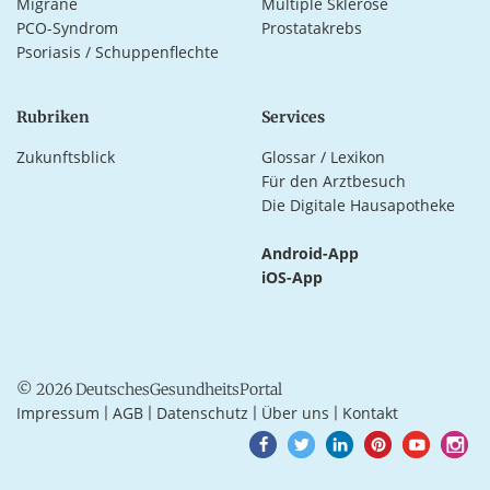
Migräne
Multiple Sklerose
PCO-Syndrom
Prostatakrebs
Psoriasis / Schuppenflechte
Rubriken
Services
Zukunftsblick
Glossar / Lexikon
Für den Arztbesuch
Die Digitale Hausapotheke
Android-App
iOS-App
© 2026 DeutschesGesundheitsPortal
Impressum
AGB
Datenschutz
Über uns
Kontakt
|
|
|
|
Goto
Goto
Goto
Goto
Goto
Goto