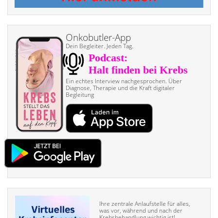
Onkobutler-App
Dein Begleiter. Jeden Tag.
Ein echtes Interview nach­gesprochen. Über
Diagnose, Therapie und die Kraft digitaler
Begleitung
Ihre zentrale Anlaufstelle für alles,
was vor, während und nach der
Krebsbehandlung wichtig ist!