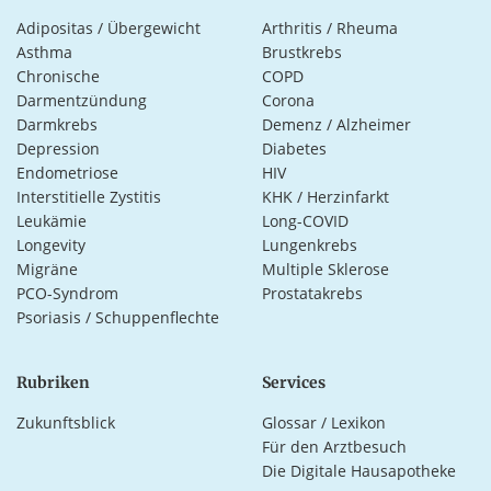
Adipositas / Übergewicht
Arthritis / Rheuma
Asthma
Brustkrebs
Chronische
COPD
Darmentzündung
Corona
Darmkrebs
Demenz / Alzheimer
Depression
Diabetes
Endometriose
HIV
Interstitielle Zystitis
KHK / Herzinfarkt
Leukämie
Long-COVID
Longevity
Lungenkrebs
Migräne
Multiple Sklerose
PCO-Syndrom
Prostatakrebs
Psoriasis / Schuppenflechte
Rubriken
Services
Zukunftsblick
Glossar / Lexikon
Für den Arztbesuch
Die Digitale Hausapotheke