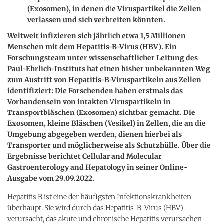
(Exosomen), in denen die Viruspartikel die Zellen
verlassen und sich verbreiten könnten.
Weltweit infizieren sich jährlich etwa 1,5 Millionen
Menschen mit dem Hepatitis-B-Virus (HBV). Ein
Forschungsteam unter wissenschaftlicher Leitung des
Paul-Ehrlich-Instituts hat einen bisher unbekannten Weg
zum Austritt von Hepatitis-B-Viruspartikeln aus Zellen
identifiziert: Die Forschenden haben erstmals das
Vorhandensein von intakten Viruspartikeln in
Transportbläschen (Exosomen) sichtbar gemacht. Die
Exosomen, kleine Bläschen (Vesikel) in Zellen, die an die
Umgebung abgegeben werden, dienen hierbei als
Transporter und möglicherweise als Schutzhülle. Über die
Ergebnisse berichtet
Cellular and Molecular
Gastroenterology and Hepatology
in seiner
Online
-
Ausgabe vom 29.09.2022.
Hepatitis B ist eine der häufigsten Infektionskrankheiten
überhaupt. Sie wird durch das Hepatitis-B-Virus (HBV)
verursacht, das akute und chronische Hepatitis verursachen