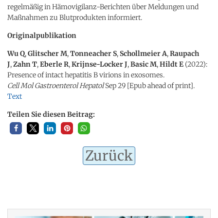
regelmäßig in Hämovigilanz-Berichten über Meldungen und
Maßnahmen zu Blutprodukten informiert.
Originalpublikation
Wu Q
,
Glitscher M
,
Tonneacher S
,
Schollmeier A
,
Raupach
J
,
Zahn T
,
Eberle R
,
Krijnse-Locker J
,
Basic M
,
Hildt E
(2022):
Presence of intact hepatitis B virions in exosomes.
Cell Mol Gastroenterol Hepatol
Sep 29 [Epub ahead of print].
Text
Teilen Sie diesen Beitrag:
Zurück