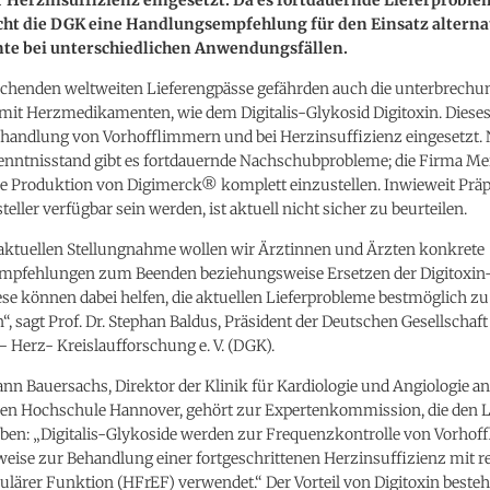
icht die DGK eine Handlungsempfehlung für den Einsatz alterna
e bei unterschiedlichen Anwendungsfällen.
schenden weltweiten Lieferengpässe gefährden auch die unterbrechun
mit Herzmedikamenten, wie dem Digitalis-Glykosid Digitoxin. Dieses
ehandlung von Vorhofflimmern und bei Herzinsuffizienz eingesetzt.
nntnisstand gibt es fortdauernde Nachschubprobleme; die Firma Me
die Produktion von Digimerck® komplett einzustellen. Inwieweit Prä
teller verfügbar sein werden, ist aktuell nicht sicher zu beurteilen.
 aktuellen Stellungnahme wollen wir Ärztinnen und Ärzten konkrete
pfehlungen zum Beenden beziehungsweise Ersetzen der Digitoxin
ese können dabei helfen, die aktuellen Lieferprobleme bestmöglich zu
, sagt Prof. Dr. Stephan Baldus, Präsident der Deutschen Gesellschaft
– Herz- Kreislaufforschung e. V. (DGK).
hann Bauersachs, Direktor der Klinik für Kardiologie und Angiologie an
en Hochschule Hannover, gehört zur Expertenkommission, die den L
haben: „Digitalis-Glykoside werden zur Frequenzkontrolle von Vorho
eise zur Behandlung einer fortgeschrittenen Herzinsuffizienz mit r
ulärer Funktion (HFrEF) verwendet.“ Der Vorteil von Digitoxin besteh