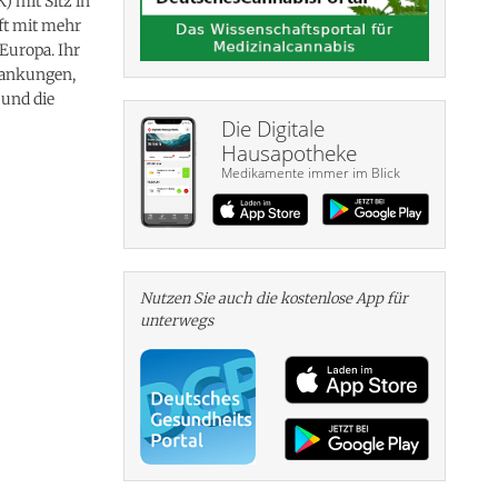
) mit Sitz in
ft mit mehr
 Europa. Ihr
krankungen,
 und die
Die Digitale
Hausapotheke
Medikamente immer im Blick
Nutzen Sie auch die kosten­lose App für
unterwegs