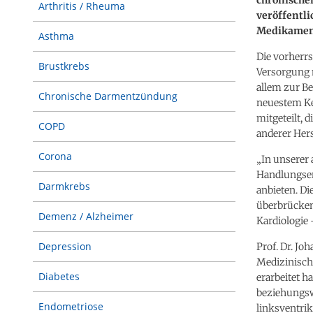
Arthritis / Rheuma
veröffentl
Medikament
Asthma
Die vorherr
Brustkrebs
Versorgung 
allem zur B
Chronische Darmentzündung
neuestem Ke
mitgeteilt, 
COPD
anderer Hers
Corona
„In unserer
Handlungsem
Darmkrebs
anbieten. Di
überbrücken“
Demenz / Alzheimer
Kardiologie 
Depression
Prof. Dr. Jo
Medizinisch
Diabetes
erarbeitet 
beziehungsw
Endometriose
linksventrik