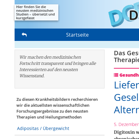
Hier finden Sie die
neusten medizinischen
Studien – übersetzt und
kurzgefasst
Startseite
Das Gesu
Wir machen den medizinischen
Therapi
Fortschritt transparent und bringen alle
Interessierten auf den neusten
Gesundhe
Wissenstand.
Liefe
Gesel
Zu diesen Krankheitsbildern recherchieren
wir die aktuellsten wissenschaftlichen
Alter
Forschungs­ergebnisse zu den neusten
Therapien und Heilungsmethoden
5. Dezember
Adipositas / Übergewicht
Digitoxin 
chronischer