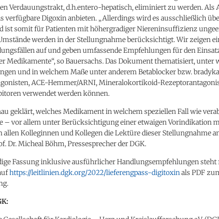
den Verdauungstrakt, d.h.entero-hepatisch, eliminiert zu werden. Als 
s verfügbare Digoxin anbieten. „Allerdings wird es ausschließlich übe
 ist somit für Patienten mit höhergradiger Niereninsuffizienz ungee
Umstände werden in der Stellungnahme berücksichtigt. Wir zeigen ei
ngsfällen auf und geben umfassende Empfehlungen für den Einsat
er Medikamente“, so Bauersachs. Das Dokument thematisiert, unter 
ngen und in welchem Maße unter anderem Betablocker bzw. bradyka
gonisten, ACE-Hemmer/ARNI, Mineralokortikoid-Rezeptorantagoni
itoren verwendet werden können.
au geklärt, welches Medikament in welchem speziellen Fall wie vera
e – vor allem unter Berücksichtigung einer etwaigen Vorindikation mi
 allen Kolleginnen und Kollegen die Lektüre dieser Stellungnahme a
rof. Dr. Micheal Böhm, Pressesprecher der DGK.
ndige Fassung inklusive ausführlicher Handlungsempfehlungen steht f
auf
https://leitlinien.dgk.org/2022/lieferengpass-digitoxin
als PDF zu
ng.
GK: