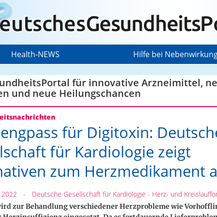
Health-NEWS
Hilfe bei Nebenwirkun
ndheitsPortal für innovative Arzneimittel, n
en und neue Heilungschancen
itsnachrichten
rengpass für Digitoxin: Deutsch
lschaft für Kardiologie zeigt
nativen zum Herzmedikament a
 2022
-
Deutsche Gesellschaft für Kardiologie - Herz- und Kreislauffo
wird zur Behandlung verschiedener Herzprobleme wie Vorhoff
 Herzinsuffizienz eingesetzt. Da es fortdauernde Lieferproblem