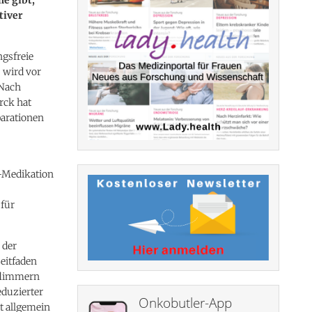
tiver
gsfreie
 wird vor
 Nach
rck hat
parationen
-Medikation
 für
 der
eitfaden
fflimmern
eduzierter
Onkobutler-App
t allgemein