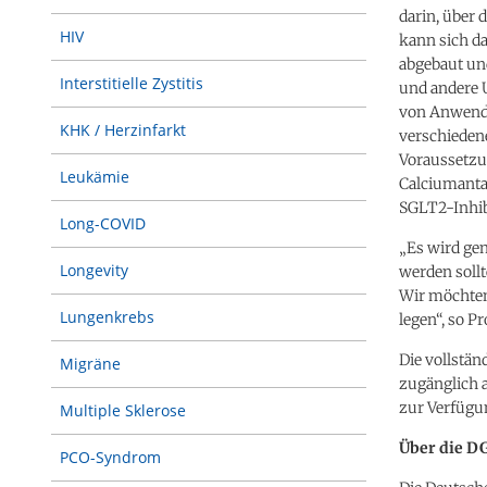
darin, über 
HIV
kann sich da
abgebaut und
Interstitielle Zystitis
und andere 
von Anwendu
KHK / Herzinfarkt
verschieden
Voraussetzu
Leukämie
Calciumanta
SGLT2-Inhib
Long-COVID
„Es wird gen
Longevity
werden sollt
Wir möchten
Lungenkrebs
legen“, so P
Die vollstä
Migräne
zugänglich 
zur Verfügu
Multiple Sklerose
Über die D
PCO-Syndrom