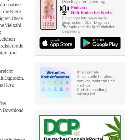
Dein Begleiter. Jeden Tag.
Alternative
r die Niere
Ein echtes Interview nach­
ignet. Diese
gesprochen. Über Diagnose,
ne Vielzahl
Therapie und die Kraft digitaler
Begleitung
z
welchen
rdisierende
sten und
breicht
Ihre zentrale
Anlaufstelle für alles,
t Digitoxin.
was vor, während und
ns Herz
nach der
Krebsbehandlung
wichtig ist!
rei
m Download