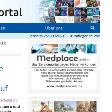
gen
Über uns
Jenseits von COVID-19: Grundlegende Prinzipien, d
eue
e
uf
rschung e.V.
limmern und
e gibt,