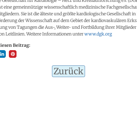
 Gesellschaft für Kardiologie – Herz und Kreislaufforschung e.V. (DGK
ist eine gemeinnützige wissenschaftlich medizinische Fachgesellscha
tgliedern. Sie ist die älteste und größte kardiologische Gesellschaft in
 Förderung der Wissenschaft auf dem Gebiet der kardiovaskulären Er
ung von Tagungen die Aus-, Weiter- und Fortbildung ihrer Mitglieder
on Leitlinien. Weitere Informationen unter
www.dgk.org
diesen Beitrag:
Zurück