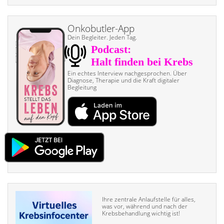
Onkobutler-App
Dein Begleiter. Jeden Tag.
Ein echtes Interview nach­gesprochen. Über
Diagnose, Therapie und die Kraft digitaler
Begleitung
Ihre zentrale Anlaufstelle für alles,
was vor, während und nach der
Krebsbehandlung wichtig ist!