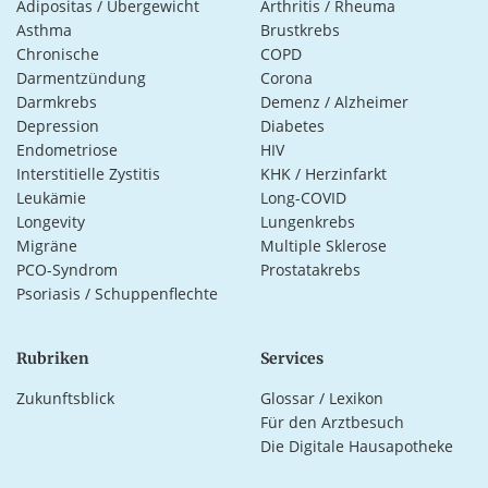
Adipositas / Übergewicht
Arthritis / Rheuma
Asthma
Brustkrebs
Chronische
COPD
Darmentzündung
Corona
Darmkrebs
Demenz / Alzheimer
Depression
Diabetes
Endometriose
HIV
Interstitielle Zystitis
KHK / Herzinfarkt
Leukämie
Long-COVID
Longevity
Lungenkrebs
Migräne
Multiple Sklerose
PCO-Syndrom
Prostatakrebs
Psoriasis / Schuppenflechte
Rubriken
Services
Zukunftsblick
Glossar / Lexikon
Für den Arztbesuch
Die Digitale Hausapotheke