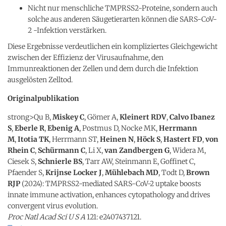
Nicht nur menschliche TMPRSS2-Proteine, sondern auch
solche aus anderen Säugetierarten können die SARS-CoV-
2 -Infektion verstärken.
Diese Ergebnisse verdeutlichen ein kompliziertes Gleichgewicht
zwischen der Effizienz der Virusaufnahme, den
Immunreaktionen der Zellen und dem durch die Infektion
ausgelösten Zelltod.
Originalpublikation
strong>Qu B,
Miskey C
, Gömer A,
Kleinert RDV
,
Calvo Ibanez
S
,
Eberle R
,
Ebenig A
, Postmus D, Nocke MK,
Herrmann
M
,
Itotia TK
, Herrmann ST,
Heinen N
,
Höck S
,
Hastert FD
,
von
Rhein C
,
Schürmann C
, Li X,
van Zandbergen G
, Widera M,
Ciesek S,
Schnierle BS
, Tarr AW, Steinmann E, Goffinet C,
Pfaender S,
Krijnse Locker J
,
Mühlebach MD
, Todt D,
Brown
RJP
(2024): TMPRSS2-mediated SARS-CoV-2 uptake boosts
innate immune activation, enhances cytopathology and drives
convergent virus evolution.
Proc Natl Acad Sci U S A
121: e2407437121.