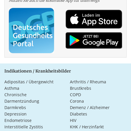
Nutzen Sie auch die kosten­lose App für unterwegs
Indikationen / Krankheitsbilder
Adipositas / Übergewicht
Arthritis / Rheuma
Asthma
Brustkrebs
Chronische
COPD
Darmentzündung
Corona
Darmkrebs
Demenz / Alzheimer
Depression
Diabetes
Endometriose
HIV
Interstitielle Zystitis
KHK / Herzinfarkt