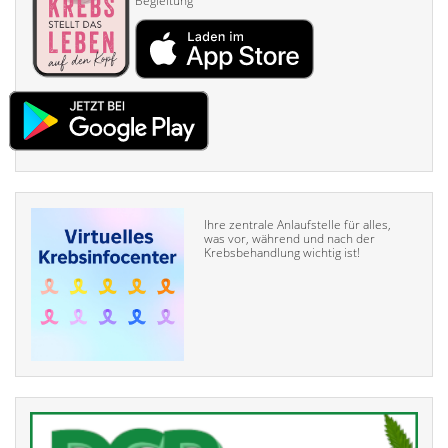
Begleitung
Ihre zentrale Anlaufstelle für alles,
was vor, während und nach der
Krebsbehandlung wichtig ist!