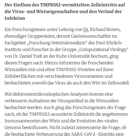
Der Einfluss des TMPRSS2-vermittelten Zelleintritts auf
die Virus- und Wirtseigenschaften und den Verlauf der
Infektion
Ein Forschungsteam unter Leitung von
Dr.
Richard Brown,
ehemaliger Gruppenleiter, derzeit Gastwissenschaftler im
Fachgebiet „Forschung Veterinärmedizin“ des Paul-Ehrlich-
Instituts und Forscher in der Gruppe „
Computational Virology
“
von Dr. Daniel Todt an der Ruhr-Universität Bochum, ging
diesen Fragen nach. Hierzu infizierten die Forschenden
Wirtszellen mit und ohne TMPRSS2-Proteine auf ihren
Zelloberflächen mit verschiedenen Virusvarianten und
beobachteten sowohl das Virus als auch den Wirt im Zellmodell.
Mit elektronenmikroskopischen Analysen konnte eine
verbesserte Aufnahme der Viruspartikel in die Wirtszellen
beobachtet werden. Auch ging das Forschungsteam der Frage
nach, ob der TMPRSS2-assoziierte Zelleintritt die angeborenen
Immunantworten des Wirts und die Evolution des viralen
Genoms beeinflussen. Nicht zuletzt interessierte die Frage, ob
die beobachtete Verbesserung des SARS-CoV-2 -Eintritts eine