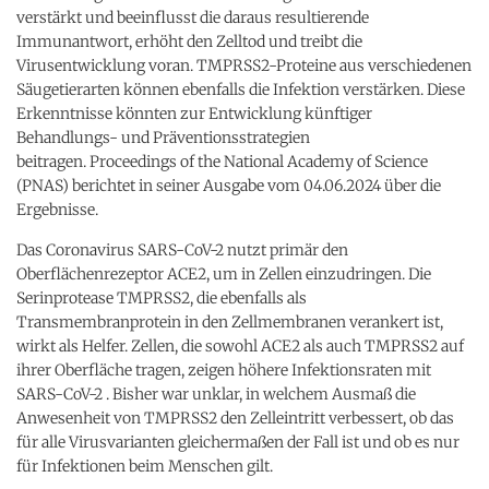
verstärkt und beeinflusst die daraus resultierende
Immunantwort, erhöht den Zelltod und treibt die
Virusentwicklung voran. TMPRSS2-Proteine aus verschiedenen
Säugetierarten können ebenfalls die Infektion verstärken. Diese
Erkenntnisse könnten zur Entwicklung künftiger
Behandlungs- und Präventionsstrategien
beitragen.
Proceedings of the National Academy of Science
(PNAS) berichtet in seiner Ausgabe vom 04.06.2024 über die
Ergebnisse.
Das Coronavirus SARS-CoV-2 nutzt primär den
Oberflächenrezeptor ACE2, um in Zellen einzudringen. Die
Serinprotease TMPRSS2, die ebenfalls als
Transmembranprotein in den Zellmembranen verankert ist,
wirkt als Helfer. Zellen, die sowohl ACE2 als auch TMPRSS2 auf
ihrer Oberfläche tragen, zeigen höhere Infektionsraten mit
SARS-CoV-2 . Bisher war unklar, in welchem Ausmaß die
Anwesenheit von TMPRSS2 den Zelleintritt verbessert, ob das
für alle Virusvarianten gleichermaßen der Fall ist und ob es nur
für Infektionen beim Menschen gilt.