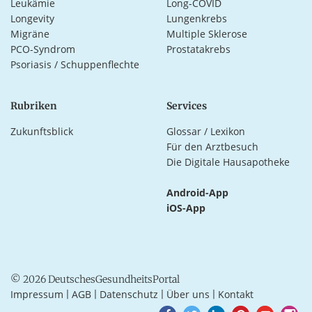
Leukämie
Long-COVID
Longevity
Lungenkrebs
Migräne
Multiple Sklerose
PCO-Syndrom
Prostatakrebs
Psoriasis / Schuppenflechte
Rubriken
Services
Zukunftsblick
Glossar / Lexikon
Für den Arztbesuch
Die Digitale Hausapotheke
Android-App
iOS-App
© 2026 DeutschesGesundheitsPortal
Impressum
AGB
Datenschutz
Über uns
Kontakt
|
|
|
|