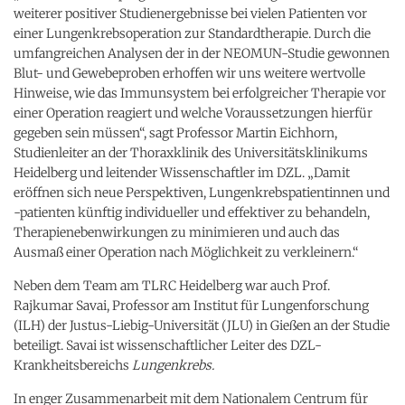
weiterer positiver Studienergebnisse bei vielen Patienten vor
einer Lungenkrebsoperation zur Standardtherapie. Durch die
umfangreichen Analysen der in der NEOMUN-Studie gewonnen
Blut- und Gewebeproben erhoffen wir uns weitere wertvolle
Hinweise, wie das Immunsystem bei erfolgreicher Therapie vor
einer Operation reagiert und welche Voraussetzungen hierfür
gegeben sein müssen“, sagt Professor Martin Eichhorn,
Studienleiter an der Thoraxklinik des Universitätsklinikums
Heidelberg und leitender Wissenschaftler im DZL. „Damit
eröffnen sich neue Perspektiven, Lungenkrebspatientinnen und
-patienten künftig individueller und effektiver zu behandeln,
Therapienebenwirkungen zu minimieren und auch das
Ausmaß einer Operation nach Möglichkeit zu verkleinern.“
Neben dem Team am TLRC Heidelberg war auch Prof.
Rajkumar Savai, Professor am Institut für Lungenforschung
(ILH) der Justus-Liebig-Universität (JLU) in Gießen an der Studie
beteiligt. Savai ist wissenschaftlicher Leiter des DZL-
Krankheitsbereichs
Lungenkrebs.
In enger Zusammenarbeit mit dem Nationalem Centrum für