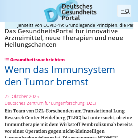
Menü
Jenseits von COVID-19: Grundlegende Prinzipien, die Pandemi
Das GesundheitsPortal für innovative
Arzneimittel, neue Therapien und neue
Heilungschancen
Gesundheitsnachrichten
Wenn das Immunsystem
den Tumor bremst
23. Oktober 2025
-
Deutsches Zentrum für Lungenforschung (DZL)
Ein Team von DZL-Forschenden am Translational Lung
Research Center Heidelberg (TLRC) hat untersucht, ob eine
Immuntherapie mit dem Wirkstoff Pembrolizumab bereits
vor einer Operation gegen nicht-kleinzelligen
Lungenkrebs wirksam ist. Die sogenannte NEOMUN-