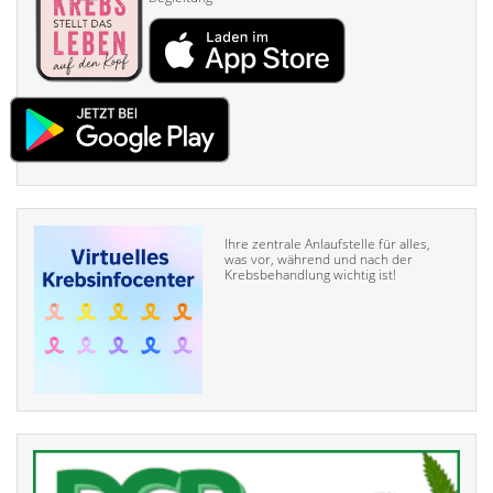
Ihre zentrale Anlaufstelle für alles,
was vor, während und nach der
Krebsbehandlung wichtig ist!