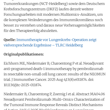
Tumorerkrankungen (NCT-Heidelberg) sowie dem Deutschem
Krebsforschungszentrum (DKFZ) laufen derzeit weitere
Forschungsarbeiten mit modernen Multiomics-Ansätzen, um
die komplexen Veränderungen des Immunmikromilieus noch
besser zu verstehen und daraus neue Vorhersagemöglichkeiten
für den Therapieerfolg abzuleiten.
Quelle:
Immuntherapie vor Lungenkrebs-Operation zeigt
vielversprechende Ergebnisse – TLRC Heidelberg
Originalpublikationen:
Eichhorn ME, Niedermaier B, Charoentong P et al. Neoadjuvant
anti-programmed death-1 immunotherapy by pembrolizumab
in resectable non-small cell lung cancer: results of the NEOMUN
trial. J Immunother Cancer. 2025 Aug 4;13(8):e011874. doi:
10.1136/jitc-2025-011874.
Niedermaier B, Charoentong P, Zoernig I et al. Abstract MA04.06
Neoadjuvant Pembrolizumab: Multi-Omics Characterization of
the Tumoral Immune Response Reveals Distinct Mechanisms