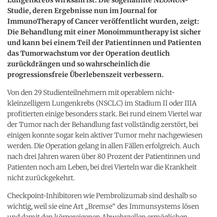
Studie, deren Ergebnisse nun im Journal for
ImmunoTherapy of Cancer veröffentlicht wurden, zeigt:
Die Behandlung mit einer Monoimmuntherapy ist sicher
und kann bei einem Teil der Patientinnen und Patienten
das Tumorwachstum vor der Operation deutlich
zurückdrängen und so wahrscheinlich die
progressionsfreie Überlebenszeit verbessern.
Von den 29 Studienteilnehmern mit operablem nicht-
kleinzelligem Lungenkrebs (NSCLC) im Stadium II oder IIIA
profitierten einige besonders stark. Bei rund einem Viertel war
der Tumor nach der Behandlung fast vollständig zerstört, bei
einigen konnte sogar kein aktiver Tumor mehr nachgewiesen
werden. Die Operation gelang in allen Fällen erfolgreich. Auch
nach drei Jahren waren über 80 Prozent der Patientinnen und
Patienten noch am Leben, bei drei Vierteln war die Krankheit
nicht zurückgekehrt.
Checkpoint-Inhibitoren wie Pembrolizumab sind deshalb so
wichtig, weil sie eine Art „Bremse“ des Immunsystems lösen
und damit den körpereigenen Abwehrzellen ermöglichen,