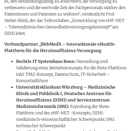
es, den Behandlungsalltag zu erleichtern, die Versorgung zu
verbessern und die wertvolle Zeit des Fachpersonals stärker den
Patientinnen und Patienten zu widmen“, verdeutlicht Prof.
Stefan Störk, der das Teilvorhaben „Entwicklung von eHF-NET
– Telemedizinisches Gesundheitsversorgungskonzept
“
am
DZHI leitet.
Verbundpartner „WebMedX – Intersektorale eHealth-
Plattform für die Herzinsuffizienz-Versorgung
Bechtle IT Systemhaus Bonn:
Herstellung und
Validierung eines Betriebskonzepts für die Meta-Plattform
inkl. TMZ-Konzept, Datenschutz, IT-Sicherheit –
Konsortialführer
Universitätsklinikum Würzburg
–
Medizinische
Klinik und Poliklinik I, Deutsches Zentrum für
Herzinsuffizienz (DZHI) und Servicezentrum
Medizininformatik (SMI):
Erprobung der Meta-
Plattform und des eHF-NET -Konzepts; DZHI:
medizinisch-wissenschaftlicher Schwerpunkt; SMI:
technischer Schwerpunkt