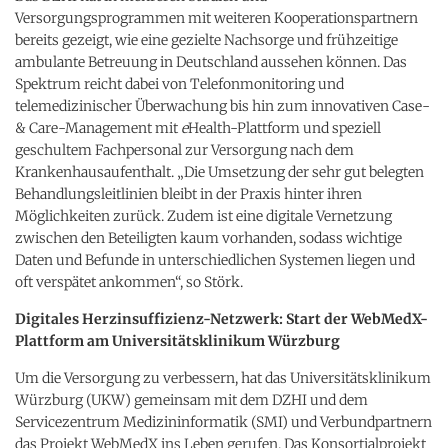
Versorgungsprogrammen mit weiteren Kooperationspartnern
bereits gezeigt, wie eine gezielte Nachsorge und frühzeitige
ambulante Betreuung in Deutschland aussehen können. Das
Spektrum reicht dabei von Telefonmonitoring und
telemedizinischer Überwachung bis hin zum innovativen Case-
& Care-Management mit
e
Health-Plattform und speziell
geschultem Fachpersonal zur Versorgung nach dem
Krankenhausaufenthalt. „Die Umsetzung der sehr gut belegten
Behandlungsleitlinien bleibt in der Praxis hinter ihren
Möglichkeiten zurück. Zudem ist eine digitale Vernetzung
zwischen den Beteiligten kaum vorhanden, sodass wichtige
Daten und Befunde in unterschiedlichen Systemen liegen und
oft verspätet ankommen“, so Störk.
Digitales Herzinsuffizienz-Netzwerk: Start der WebMedX-
Plattform am Universitätsklinikum Würzburg
Um die Versorgung zu verbessern, hat das Universitätsklinikum
Würzburg (UKW) gemeinsam mit dem DZHI und dem
Servicezentrum Medizininformatik (SMI) und Verbundpartnern
das Projekt WebMedX ins Leben gerufen. Das Konsortialprojekt