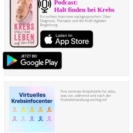
Ein echtes Interview nach­gesprochen. Über
Diagnose, Therapie und die Kraft digitaler
Begleitung
Ihre zentrale Anlaufstelle für alles,
was vor, während und nach der
Krebsbehandlung wichtig ist!