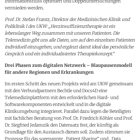
Informationsfluss optimiert und Doppeluntersuchungen
vermieden werden.
Prof. Dr. Stefan Frantz, Direktor der Medizinischen Klinik und
Poliklinik I des UKW: „Herzinsuffizienztherapie ist ein
lebenslanger Weg zusammen mit unseren Patienten. Die
Telemedizin gibt uns alle Daten, um auf den einzelnen Patienten
individuell einzugehen, und ergänzt damit ideal das persönliche
Gespräch und ein individualisiertes Therapiekonzept.“
Drei Phasen zum digitalen Netzwerk – Blaupausenmodell
für andere Regionen und Erkrankungen
Im ersten Schritt des neuen Projekts wird am UKW gemeinsam
mit den Verbundpartnern Bechtle und Docs4D eine
Telemedizinplattform mit den erforderlichen Hard- und
Softwarekomponenten entwickelt und in die digitale
Klinikumgebung integrieret. Parallel dazu legen die Beteiligten
mit fachlicher Beratung von Prof. Dr. Friedrich Köhler und Prof.
Dr. Siegfried Jedamzik den Datensatz fest, der künftig als
Grundlage für den Austausch dienen soll. Zudem stimmen sie
Prozesse für das sogenannte „Patient Sharing“ und „Data