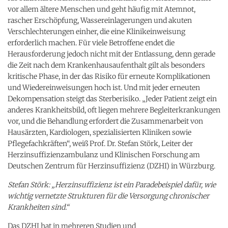
vor allem ältere Menschen und geht häufig mit Atemnot,
rascher Erschöpfung, Wassereinlagerungen und akuten
Verschlechterungen einher, die eine Klinikeinweisung
erforderlich machen. Für viele Betroffene endet die
Herausforderung jedoch nicht mit der Entlassung, denn gerade
die Zeit nach dem Krankenhausaufenthalt gilt als besonders
kritische Phase, in der das Risiko für erneute Komplikationen
und Wiedereinweisungen hoch ist. Und mit jeder erneuten
Dekompensation steigt das Sterberisiko. „Jeder Patient zeigt ein
anderes Krankheitsbild, oft liegen mehrere Begleiterkrankungen
vor, und die Behandlung erfordert die Zusammenarbeit von
Hausärzten, Kardiologen, spezialisierten Kliniken sowie
Pflegefachkräften“, weiß Prof. Dr. Stefan Störk, Leiter der
Herzinsuffizienzambulanz und Klinischen Forschung am
Deutschen Zentrum für Herzinsuffizienz (DZHI) in Würzburg.
Stefan Störk: „Herzinsuffizienz ist ein Paradebeispiel dafür, wie
wichtig vernetzte Strukturen für die Versorgung chronischer
Krankheiten sind.“
Das DZHI hat in mehreren Studien und