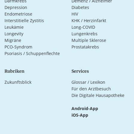
Darmkrebs
Demenz / Alzheimer
Depression
Diabetes
Endometriose
HIV
Interstitielle Zystitis
KHK / Herzinfarkt
Leukämie
Long-COVID
Longevity
Lungenkrebs
Migräne
Multiple Sklerose
PCO-Syndrom
Prostatakrebs
Psoriasis / Schuppenflechte
Rubriken
Services
Zukunftsblick
Glossar / Lexikon
Für den Arztbesuch
Die Digitale Hausapotheke
Android-App
iOS-App