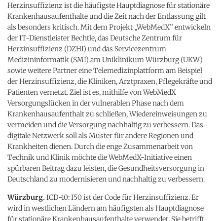
Herzinsuffizienz ist die häufigste Hauptdiagnose für stationäre
Krankenhausaufenthalte und die Zeit nach der Entlassung gilt
als besonders kritisch. Mit dem Projekt „WebMedX” entwickeln
der IT-Dienstleister Bechtle, das Deutsche Zentrum für
Herzinsuffizienz (DZHI) und das Servicezentrum
Medizininformatik (SMI) am Uniklinikum Würzburg (UKW)
sowie weitere Partner eine Telemedizinplattform am Beispiel
der Herzinsuffizienz, die Kliniken, Arztpraxen, Pflegekräfte und
Patienten vernetzt. Ziel ist es, mithilfe von WebMedX
Versorgungslücken in der vulnerablen Phase nach dem
Krankenhausaufenthalt zu schließen, Wiedereinweisungen zu
vermeiden und die Versorgung nachhaltig zu verbessern. Das
digitale Netzwerk soll als Muster für andere Regionen und
Krankheiten dienen. Durch die enge Zusammenarbeit von
Technik und Klinik möchte die WebMedX-Initiative einen
spürbaren Beitrag dazu leisten, die Gesundheitsversorgung in
Deutschland zu modernisieren und nachhaltig zu verbessern.
Würzburg.
ICD-10: I50 ist der Code für Herzinsuffizienz. Er
wird in westlichen Ländern am häufigsten als Hauptdiagnose
für stationäre Krankenhausaufenthalte verwendet. Sie betrifft