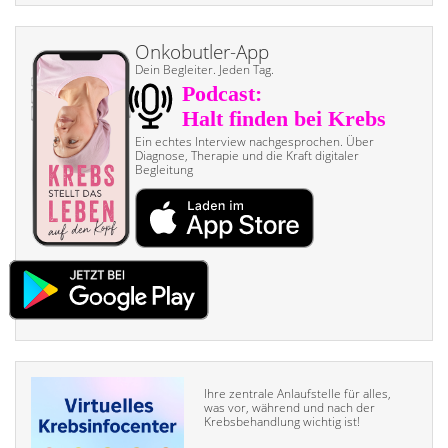
Onkobutler-App
Dein Begleiter. Jeden Tag.
Ein echtes Interview nach­gesprochen. Über
Diagnose, Therapie und die Kraft digitaler
Begleitung
Ihre zentrale Anlaufstelle für alles,
was vor, während und nach der
Krebsbehandlung wichtig ist!