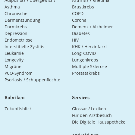
Adipositas / Übergewicht
Arthritis / Rheuma
Asthma
Brustkrebs
Chronische
COPD
Darmentzündung
Corona
Darmkrebs
Demenz / Alzheimer
Depression
Diabetes
Endometriose
HIV
Interstitielle Zystitis
KHK / Herzinfarkt
Leukämie
Long-COVID
Longevity
Lungenkrebs
Migräne
Multiple Sklerose
PCO-Syndrom
Prostatakrebs
Psoriasis / Schuppenflechte
Rubriken
Services
Zukunftsblick
Glossar / Lexikon
Für den Arztbesuch
Die Digitale Hausapotheke