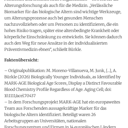
Alterungsforschung als auch für die Medizin. „Verlässliche
Biomarker für das biologische Altern sind wichtige Werkzeuge,
um Alterungsprozesse auch bei gesunden Menschen
nachzuvollziehen oder um Personen zu identifizieren, die ein
hohes Risiko tragen, später eine altersbedingte Krankheit oder
körperliche Einschränkung zu entwickeln. Sie können dadurch
auch den Weg für neue Ansätze in der individualisierten
Präventivmedizin ebnen“, schließt Bürkle.
Faktenübersicht:
– Originalpublikation: M. Moreno-Villanueva, M. Junk, […], A.
Bürkle (2026) Biologically Younger Individuals, as Identified by
MARK-AGE Biological Age Scores, Display a Distinct Favourable
Blood Chemistry Profile Regardless of Age. Aging Cell; doi:
10.1111/acel.70437
– In dem Forschungsprojekt MARK-AGE hat ein europaweites
Team aus Forschenden aussagekräftige Marker für das
biologische Altern identifiziert. Beteiligt waren 26
Arbeitsgruppen an Universitäten, nationalen
Forschungszentren und Firmen in 14 europäischen Ländern.