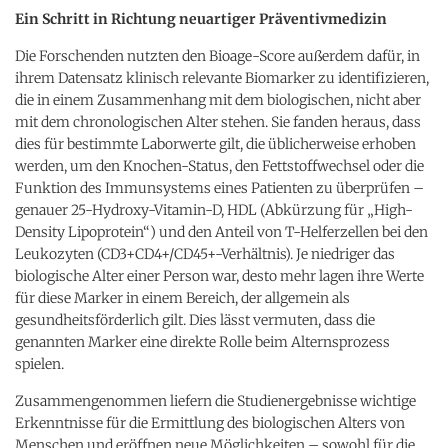
Ein Schritt in Richtung neuartiger Präventivmedizin
Die Forschenden nutzten den Bioage-Score außerdem dafür, in
ihrem Datensatz klinisch relevante Biomarker zu identifizieren,
die in einem Zusammenhang mit dem biologischen, nicht aber
mit dem chronologischen Alter stehen. Sie fanden heraus, dass
dies für bestimmte Laborwerte gilt, die üblicherweise erhoben
werden, um den Knochen-Status, den Fettstoffwechsel oder die
Funktion des Immunsystems eines Patienten zu überprüfen –
genauer 25-Hydroxy-Vitamin-D, HDL (Abkürzung für „High-
Density Lipoprotein“) und den Anteil von T-Helferzellen bei den
Leukozyten (CD3+CD4+/CD45+-Verhältnis). Je niedriger das
biologische Alter einer Person war, desto mehr lagen ihre Werte
für diese Marker in einem Bereich, der allgemein als
gesundheitsförderlich gilt. Dies lässt vermuten, dass die
genannten Marker eine direkte Rolle beim Alternsprozess
spielen.
Zusammengenommen liefern die Studienergebnisse wichtige
Erkenntnisse für die Ermittlung des biologischen Alters von
Menschen und eröffnen neue Möglichkeiten – sowohl für die